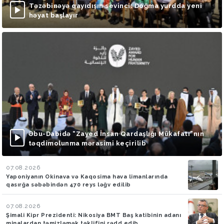
Təzəbinəyə qayıdışın sevinci: Doğma yurdda yeni
həyat başlayır
Əbu-Dabidə “Zayed İnsan Qardaşlığı Mükafatı”nın
təqdimolunma mərasimi keçirilib
07.08.2026
Yaponiyanın Okinava və Kaqosima hava limanlarında
qasırğa səbəbindən 470 reys ləğv edilib
07.08.2026
Şimali Kipr Prezidenti: Nikosiya BMT Baş katibinin adanı
minalardan təmizləmək təklifini rədd edib