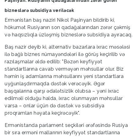
Paşinyan: Rusiyanın qadağalarından zərər görən
bizneslərə subsidiya veriləcək
Ermənistan baş naziri Nikol Paşinyan bildirib ki,
hökumət Rusiyanın son qadağalarından zərər çəkmiş
və haqsızlıqla üzləşmiş bizneslərə subsidiya ayıracaq.
Baş nazir deyib ki, alternativ bazarlara ixrac məsələsi
ilə bağlı biznes nümayəndələri ilə görüş keçirilib və
razılaşmalar əldə edilib: "Bəzən keyfiyyət
standartlarına cavab verməyən məhsullar olur. Biz
həmin iş adamlarına məhsullarını yeni standartlara
uyğunlaşdırmaqda dəstək verəcəyik. Əgər
başqalarına qarşı ədalətsizlik olubsa – yəni ixrac
edilməli olduğu halda, ixrac olunmayan məhsullar
varsa – onlar üçün də dəstək və subsidiya
proqramları həyata keçirəcəyik".
Ermənistanda parlament seçkiləri ərəfəsində Rusiya
bir sıra erməni mallarının keyfiyyət standartlarına