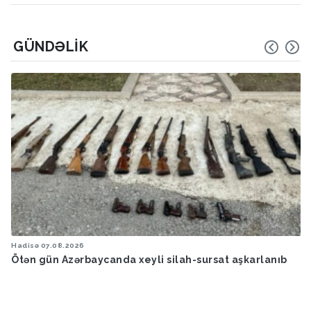
GÜNDƏLIK
Hadisə
07.08.2026
Ötən gün Azərbaycanda xeyli silah-sursat aşkarlanıb