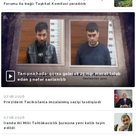
Forumu ilə bağlı Təşkilat Komitəsi yaradılıb
Tanışına hədə-qorxu gələrək 25 min manat tələb
edən 3 nəfər saxlanılıb
07.08.2026
Prezident Tacikistanla imzalanmış sazişi təsdiqlədi
07.08.2026
İranda Ali Milli Təhlükəsizlik Şurasına yeni katib təyin
edildi