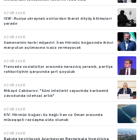
07.08.2026
ISW: Rusiya ukraynalı əsirlərdən ibarət döyüş bölmələri
yaradır
07.08.2026
Xameneinin hərbi müşaviri: İran Hörmüz boğazında ikinci
marşrutun açılmasına icazə verməyəcək
07.08.2026
Fransada sosialistlər arasında narazılıq yaranıb, partiya
rəhbərliyinin qarşısında şərt qoyulub
07.08.2026
Mikayıl Cabbarov: "Süni intellekt sayəsində karbamid
zavodunda istehsal artıb"
07.08.2026
KİV: Hörmüz boğazı ilə bağlı İran və Oman arasında
müvəqqəti razılaşma əldə olunub
07.08.2026
Bakıda keçiriləcək Azərbaycan Beynəlxalq İnvestisiya