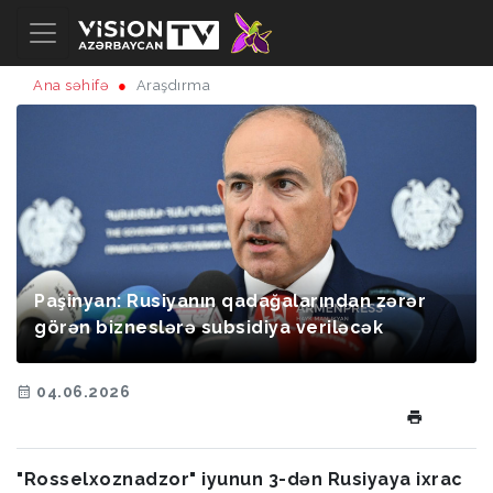
Ana səhifə
Araşdırma
Paşinyan: Rusiyanın qadağalarından zərər
görən bizneslərə subsidiya veriləcək
04.06.2026
"Rosselxoznadzor" iyunun 3-dən Rusiyaya ixrac