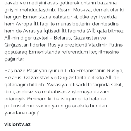
cavab vermədiyini əsas gətirərək onların bazarına
girişini məhdudlaşdırıb. Rəsmi Moskva, demək olar ki,
hər gün Ermənistana xatırladır ki, ölkə eyni vaxtda
həm Avropa İttifaqı ilə münasibətlərini dərinləşdirə,
həm də Avrasiya İqtisadi İttifaqında (Aİİ) qala bilməz.
Aİİ-nin digər üzvləri – Belarus, Qazaxıstan və
Qırğızıstan liderləri Rusiya prezidenti Vladimir Putinə
qoşularaq Ermənistanda referendum keçirilməsinə
çağırırlar.
Baş nazir Paşinyan iyunun 1-də Ermənistanın Rusiya,
Belarus, Qazaxıstan və Qırğızıstanla birlikdə Aİİ-də
qalacağını bildirib: "Avrasiya İqtisadi İttifaqında sakit,
dinc, əsəbsiz və mübahisəsiz işləməyə davam
edəcəyik. Əminəm ki, bu istiqamətdə hələ də
potensialımız var və yaxın gələcəkdə bundan
yararlanacağıq".
visiontv.az