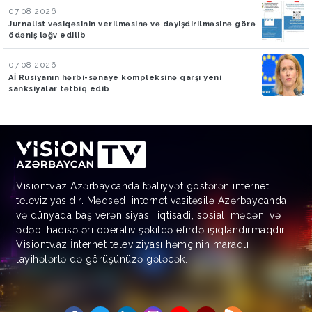
07.08.2026
Jurnalist vəsiqəsinin verilməsinə və dəyişdirilməsinə görə
ödəniş ləğv edilib
07.08.2026
Aİ Rusiyanın hərbi-sənaye kompleksinə qarşı yeni
sanksiyalar tətbiq edib
Visiontv.az Azərbaycanda fəaliyyət göstərən internet
televiziyasıdır. Məqsədi internet vasitəsilə Azərbaycanda
və dünyada baş verən siyasi, iqtisadi, sosial, mədəni və
ədəbi hadisələri operativ şəkildə efirdə işıqlandırmaqdır.
Visiontv.az İnternet televiziyası həmçinin maraqlı
layihələrlə də görüşünüzə gələcək.