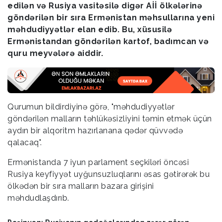
edilən və Rusiya vasitəsilə digər Aİİ ölkələrinə
göndərilən bir sıra Ermənistan məhsullarına yeni
məhdudiyyətlər elan edib. Bu, xüsusilə
Ermənistandan göndərilən kartof, badımcan və
quru meyvələrə aiddir.
Qurumun bildirdiyinə görə, "məhdudiyyətlər
göndərilən malların təhlükəsizliyini təmin etmək üçün
aydın bir alqoritm hazırlanana qədər qüvvədə
qalacaq".
Ermənistanda 7 iyun parlament seçkiləri öncəsi
Rusiya keyfiyyət uyğunsuzluqlarını əsas gətirərək bu
ölkədən bir sıra malların bazara girişini
məhdudlaşdırıb.