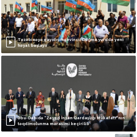
Təzəbinəyə qayıdışın sevinci: Doğma yurdda yeni
həyat başlayır
Əbu-Dabidə “Zayed İnsan Qardaşlığı Mükafatı”nın
təqdimolunma mərasimi keçirilib