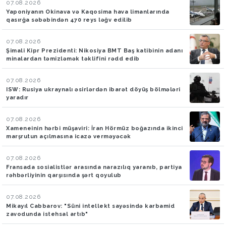
07.08.2026
Yaponiyanın Okinava və Kaqosima hava limanlarında
qasırğa səbəbindən 470 reys ləğv edilib
07.08.2026
Şimali Kipr Prezidenti: Nikosiya BMT Baş katibinin adanı
minalardan təmizləmək təklifini rədd edib
07.08.2026
ISW: Rusiya ukraynalı əsirlərdən ibarət döyüş bölmələri
yaradır
07.08.2026
Xameneinin hərbi müşaviri: İran Hörmüz boğazında ikinci
marşrutun açılmasına icazə verməyəcək
07.08.2026
Fransada sosialistlər arasında narazılıq yaranıb, partiya
rəhbərliyinin qarşısında şərt qoyulub
07.08.2026
Mikayıl Cabbarov: "Süni intellekt sayəsində karbamid
zavodunda istehsal artıb"