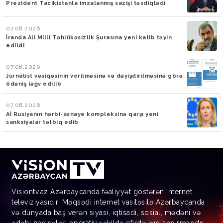
Prezident Tacikistanla imzalanmış sazişi təsdiqlədi
07.08.2026
İranda Ali Milli Təhlükəsizlik Şurasına yeni katib təyin
edildi
07.08.2026
Jurnalist vəsiqəsinin verilməsinə və dəyişdirilməsinə görə
ödəniş ləğv edilib
07.08.2026
Aİ Rusiyanın hərbi-sənaye kompleksinə qarşı yeni
sanksiyalar tətbiq edib
Visiontv.az Azərbaycanda fəaliyyət göstərən internet
televiziyasıdır. Məqsədi internet vasitəsilə Azərbaycanda
və dünyada baş verən siyasi, iqtisadi, sosial, mədəni və