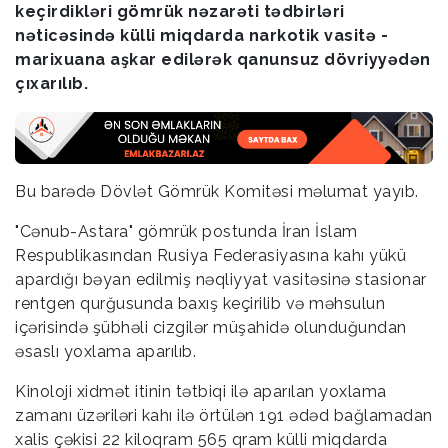
keçirdikləri gömrük nəzarəti tədbirləri
nəticəsində külli miqdarda narkotik vasitə -
marixuana aşkar edilərək qanunsuz dövriyyədən
çıxarılıb.
Bu barədə Dövlət Gömrük Komitəsi məlumat yayıb.
"Cənub-Astara" gömrük postunda İran İslam
Respublikasından Rusiya Federasiyasına kahı yükü
apardığı bəyan edilmiş nəqliyyat vasitəsinə stasionar
rentgen qurğusunda baxış keçirilib və məhsulun
içərisində şübhəli cizgilər müşahidə olunduğundan
əsaslı yoxlama aparılıb.
Kinoloji xidmət itinin tətbiqi ilə aparılan yoxlama
zamanı üzəriləri kahı ilə örtülən 191 ədəd bağlamadan
xalis çəkisi 22 kiloqram 565 qram külli miqdarda