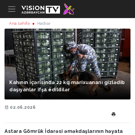
Ana səhifə
Hadisə
Kahının içərisində 22 kq marixuananı gizlədib
daşıyanlar ifşa edildilər
02.06.2026
Astara Gömrük İdarəsi əməkdaşlarının həyata