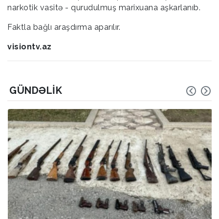
narkotik vasitə - qurudulmuş marixuana aşkarlanıb.
Faktla bağlı araşdırma aparılır.
visiontv.az
GÜNDƏLIK