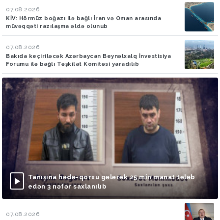
07.08.2026
KİV: Hörmüz boğazı ilə bağlı İran və Oman arasında
müvəqqəti razılaşma əldə olunub
07.08.2026
Bakıda keçiriləcək Azərbaycan Beynəlxalq İnvestisiya
Forumu ilə bağlı Təşkilat Komitəsi yaradılıb
Tanışına hədə-qorxu gələrək 25 min manat tələb
edən 3 nəfər saxlanılıb
07.08.2026