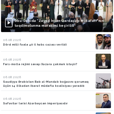
Əbu-Dabidə “Zayed İnsan Qardaşlığı Mükafatı”nın
təqdimolunma mərasimi keçirilib
06.08.2026
Dörd milli fəala 40 il həbs cəzası verildi
06.08.2026
Fars-molla rejimi savaşı Xəzərə çəkmək istəyir?
06.08.2026
Səudiyyə Ərəbistan Bab əl-Məndəb boğazını qorumaq
üçün 14 ölkədən ibarət müdafiə koalisiyası yaradıb
06.08.2026
Səfəvilər tarixi Azərbaycan imperiyasıdır