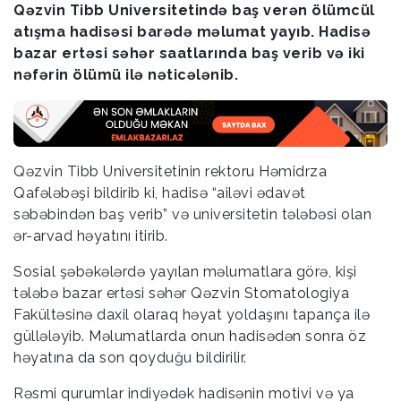
Qəzvin Tibb Universitetində baş verən ölümcül
atışma hadisəsi barədə məlumat yayıb. Hadisə
bazar ertəsi səhər saatlarında baş verib və iki
nəfərin ölümü ilə nəticələnib.
Qəzvin Tibb Universitetinin rektoru Həmidrza
Qafələbəşi bildirib ki, hadisə “ailəvi ədavət
səbəbindən baş verib” və universitetin tələbəsi olan
ər-arvad həyatını itirib.
Sosial şəbəkələrdə yayılan məlumatlara görə, kişi
tələbə bazar ertəsi səhər Qəzvin Stomatologiya
Fakültəsinə daxil olaraq həyat yoldaşını tapança ilə
güllələyib. Məlumatlarda onun hadisədən sonra öz
həyatına da son qoyduğu bildirilir.
Rəsmi qurumlar indiyədək hadisənin motivi və ya