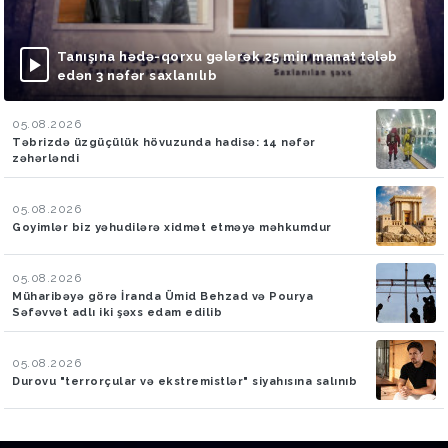
Tanışına hədə-qorxu gələrək 25 min manat tələb
edən 3 nəfər saxlanılıb
05.08.2026
Təbrizdə üzgüçülük hövuzunda hadisə: 14 nəfər
zəhərləndi
05.08.2026
Goyimlər biz yəhudilərə xidmət etməyə məhkumdur
05.08.2026
Müharibəyə görə İranda Ümid Behzad və Pourya
Səfəvvət adlı iki şəxs edam edilib
05.08.2026
Durovu "terrorçular və ekstremistlər" siyahısına salınıb