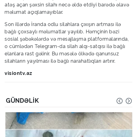
atəş açan şəxsin silahı necə əldə etdiyi barədə əlavə
məlumat açıqlamayıblar.
Son illərdə İranda odlu silahlara çıxışın artması ilə
bağlı çoxsaylı məlumatlar yayılıb. Həmçinin bəzi
sosial şəbəkələrdə və mesajlaşma platformalarında,
o cümlədən Telegram-da silah alqı-satqısı ilə bağlı
elanlara rast gəlinir. Bu məsələ ölkədə qanunsuz
silahların yayılması ilə bağlı narahatlıqları artırır.
visiontv.az
GÜNDƏLIK