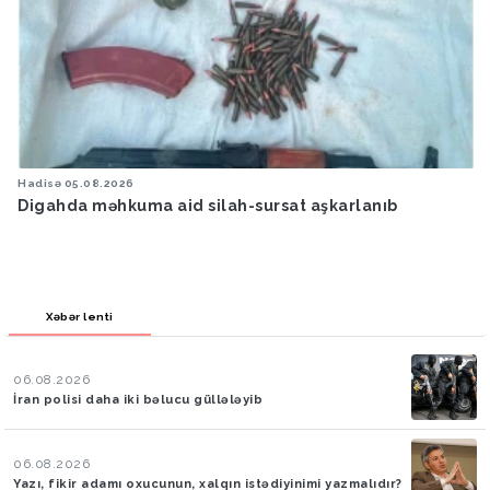
Hadisə
05.08.2026
Digahda məhkuma aid silah-sursat aşkarlanıb
Xəbər lenti
06.08.2026
İran polisi daha iki bəlucu güllələyib
06.08.2026
Yazı, fikir adamı oxucunun, xalqın istədiyinimi yazmalıdır?