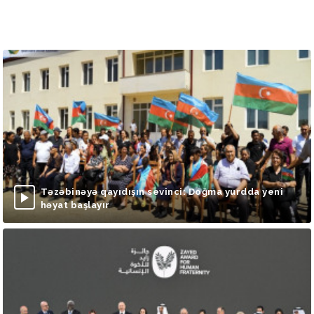
Təzəbinəyə qayıdışın sevinci: Doğma yurdda yeni
həyat başlayır