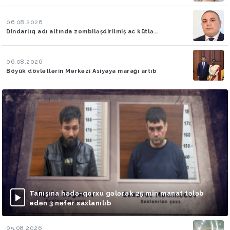
06.08.2026
Dindarlıq adı altında zombiləşdirilmiş ac kütlə…
06.08.2026
Böyük dövlətlərin Mərkəzi Asiyaya marağı artıb
Tanışına hədə-qorxu gələrək 25 min manat tələb
edən 3 nəfər saxlanılıb
05.08.2026