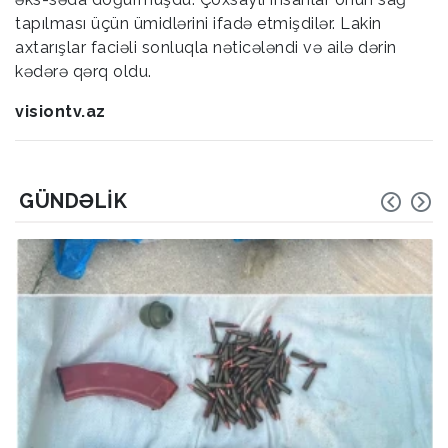
tapılması üçün ümidlərini ifadə etmişdilər. Lakin
axtarışlar faciəli sonluqla nəticələndi və ailə dərin
kədərə qərq oldu.
visiontv.az
GÜNDƏLIK