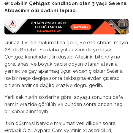
Ərdəbilin Çehlgəz kəndindən olan 3 yaşlı Selena
Abbasinin ölü bədəni tapılıb.
Gunaz TV-nin məlumatına görə, Selena Abbasi mayın
28-də Ərdəbil–Sərdabə yolu üzərində yerləşən
Çehlgəz kəndində itkin düşüb. Ailəsinin bildirdiyinə
görə, anası və böyük bacısı qoyun otaran atasına
yemək və çay aparmaq üçün evdən çıxıblar. Selena
isə bir neçə dəqiqə sonra təkbaşına evdən çıxaraq
onların ardınca dağlıq əraziyə doğru gedib.
Yerli sakinlərin sözlərinə görə, azyaşlı sonuncu dəfə
həmin ərazidə görülüb və bundan sonra ondan heç
bir xəbər alınmayıb.
İtkin düşməsi barədə məlumat verildikdən sonra
Ərdəbil Qızıl Aypara Cəmiyyətinin xilasediciləri,