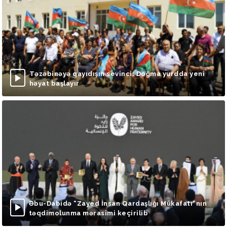
Təzəbinəyə qayıdışın sevinci: Doğma yurdda yeni
həyat başlayır
Əbu-Dabidə “Zayed İnsan Qardaşlığı Mükafatı”nın
təqdimolunma mərasimi keçirilib