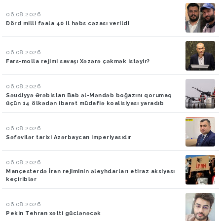
06.08.2026
Dörd milli fəala 40 il həbs cəzası verildi
06.08.2026
Fars-molla rejimi savaşı Xəzərə çəkmək istəyir?
06.08.2026
Səudiyyə Ərəbistan Bab əl-Məndəb boğazını qorumaq
üçün 14 ölkədən ibarət müdafiə koalisiyası yaradıb
06.08.2026
Səfəvilər tarixi Azərbaycan imperiyasıdır
06.08.2026
Mançesterdə İran rejiminin əleyhdarları etiraz aksiyası
keçiriblər
06.08.2026
Pekin Tehran xətti güclənəcək