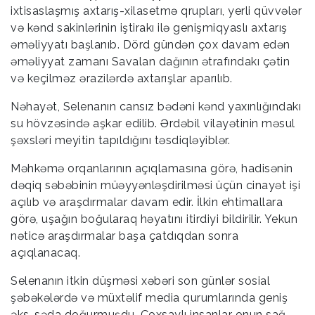
ixtisaslaşmış axtarış-xilasetmə qrupları, yerli qüvvələr
və kənd sakinlərinin iştirakı ilə genişmiqyaslı axtarış
əməliyyatı başlanıb. Dörd gündən çox davam edən
əməliyyat zamanı Savalan dağının ətrafındakı çətin
və keçilməz ərazilərdə axtarışlar aparılıb.
Nəhayət, Selenanın cansız bədəni kənd yaxınlığındakı
su hövzəsində aşkar edilib. Ərdəbil vilayətinin məsul
şəxsləri meyitin tapıldığını təsdiqləyiblər.
Məhkəmə orqanlarının açıqlamasına görə, hadisənin
dəqiq səbəbinin müəyyənləşdirilməsi üçün cinayət işi
açılıb və araşdırmalar davam edir. İlkin ehtimallara
görə, uşağın boğularaq həyatını itirdiyi bildirilir. Yekun
nəticə araşdırmalar başa çatdıqdan sonra
açıqlanacaq.
Selenanın itkin düşməsi xəbəri son günlər sosial
şəbəkələrdə və müxtəlif media qurumlarında geniş
əks-səda doğurmuşdu. Çoxsaylı insanlar onun sağ