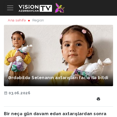
Ana səhifə
Region
Ərdəbildə Selenanın axtarışları faciə ilə bitdi
03.06.2026
Bir neçə gün davam edən axtarışlardan sonra