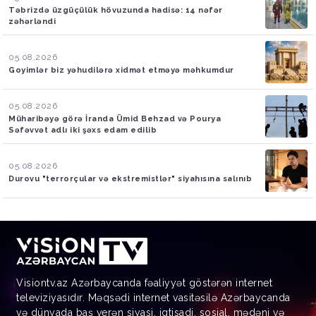
Təbrizdə üzgüçülük hövuzunda hadisə: 14 nəfər
zəhərləndi
05.08.2026
Goyimlər biz yəhudilərə xidmət etməyə məhkumdur
05.08.2026
Müharibəyə görə İranda Ümid Behzad və Pourya
Səfəvvət adlı iki şəxs edam edilib
05.08.2026
Durovu "terrorçular və ekstremistlər" siyahısına salınıb
Visiontv.az Azərbaycanda fəaliyyət göstərən internet
televiziyasıdır. Məqsədi internet vasitəsilə Azərbaycanda
və dünyada baş verən siyasi, iqtisadi, sosial, mədəni və