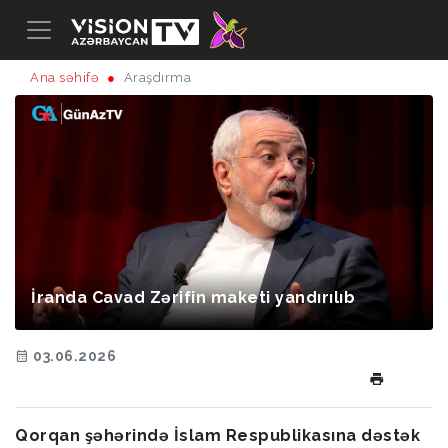
Ana səhifə
Araşdırma
İranda Cavad Zərifin maketi yandırılıb
03.06.2026
Qorqan şəhərində İslam Respublikasına dəstək