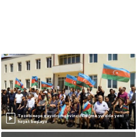
Təzəbinəyə qayıdışın sevinci: Doğma yurdda yeni
həyat başlayır