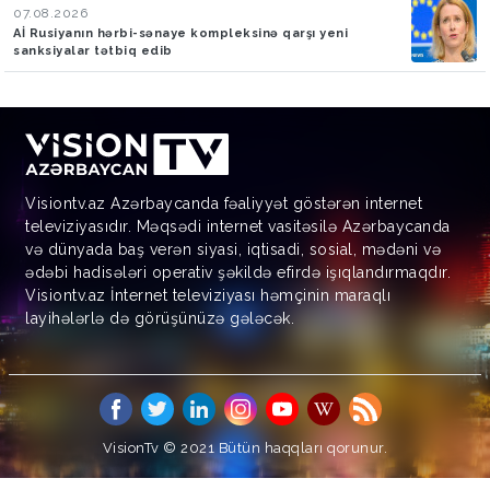
07.08.2026
Aİ Rusiyanın hərbi-sənaye kompleksinə qarşı yeni
sanksiyalar tətbiq edib
Visiontv.az Azərbaycanda fəaliyyət göstərən internet
televiziyasıdır. Məqsədi internet vasitəsilə Azərbaycanda
və dünyada baş verən siyasi, iqtisadi, sosial, mədəni və
ədəbi hadisələri operativ şəkildə efirdə işıqlandırmaqdır.
Visiontv.az İnternet televiziyası həmçinin maraqlı
layihələrlə də görüşünüzə gələcək.
VisionTv © 2021
Bütün haqqları qorunur.