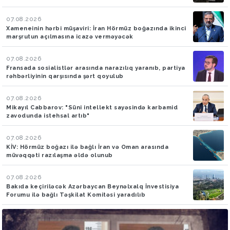
07.08.2026
Xameneinin hərbi müşaviri: İran Hörmüz boğazında ikinci
marşrutun açılmasına icazə verməyəcək
07.08.2026
Fransada sosialistlər arasında narazılıq yaranıb, partiya
rəhbərliyinin qarşısında şərt qoyulub
07.08.2026
Mikayıl Cabbarov: "Süni intellekt sayəsində karbamid
zavodunda istehsal artıb"
07.08.2026
KİV: Hörmüz boğazı ilə bağlı İran və Oman arasında
müvəqqəti razılaşma əldə olunub
07.08.2026
Bakıda keçiriləcək Azərbaycan Beynəlxalq İnvestisiya
Forumu ilə bağlı Təşkilat Komitəsi yaradılıb