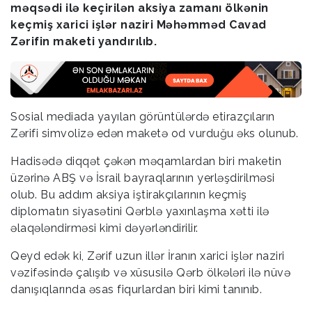
məqsədi ilə keçirilən aksiya zamanı ölkənin
keçmiş xarici işlər naziri Məhəmməd Cavad
Zərifin maketi yandırılıb.
Sosial mediada yayılan görüntülərdə etirazçıların
Zərifi simvolizə edən maketə od vurduğu əks olunub.
Hadisədə diqqət çəkən məqamlardan biri maketin
üzərinə ABŞ və İsrail bayraqlarının yerləşdirilməsi
olub. Bu addım aksiya iştirakçılarının keçmiş
diplomatın siyasətini Qərblə yaxınlaşma xətti ilə
əlaqələndirməsi kimi dəyərləndirilir.
Qeyd edək ki, Zərif uzun illər İranın xarici işlər naziri
vəzifəsində çalışıb və xüsusilə Qərb ölkələri ilə nüvə
danışıqlarında əsas fiqurlardan biri kimi tanınıb.