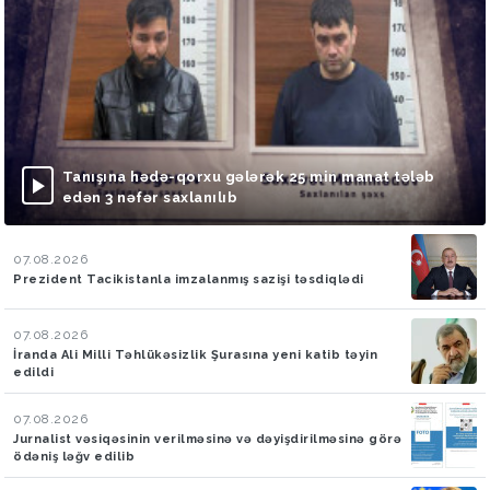
Tanışına hədə-qorxu gələrək 25 min manat tələb
edən 3 nəfər saxlanılıb
07.08.2026
Prezident Tacikistanla imzalanmış sazişi təsdiqlədi
07.08.2026
İranda Ali Milli Təhlükəsizlik Şurasına yeni katib təyin
edildi
07.08.2026
Jurnalist vəsiqəsinin verilməsinə və dəyişdirilməsinə görə
ödəniş ləğv edilib