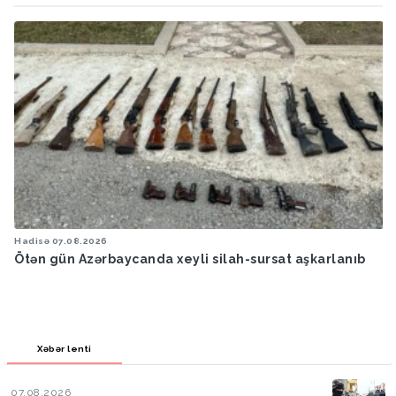
sə
07.08.2026
Hadisə
0
 gün Azərbaycanda xeyli silah-sursat aşkarlanıb
Ötən a
Xəbər lenti
07.08.2026