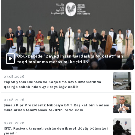
Əbu-Dabidə “Zayed İnsan Qardaşlığı Mükafatı”nın
təqdimolunma mərasimi keçirilib
07.08.2026
Yaponiyanın Okinava və Kaqosima hava limanlarında
qasırğa səbəbindən 470 reys ləğv edilib
07.08.2026
Şimali Kipr Prezidenti: Nikosiya BMT Baş katibinin adanı
minalardan təmizləmək təklifini rədd edib
07.08.2026
ISW: Rusiya ukraynalı əsirlərdən ibarət döyüş bölmələri
yaradır