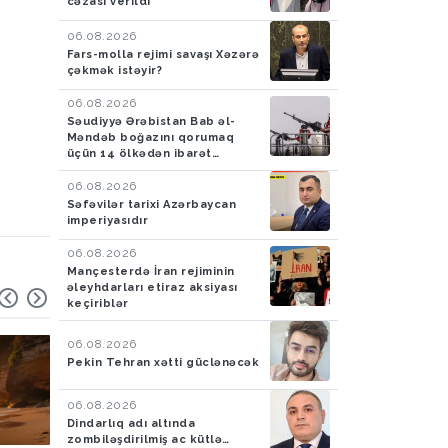
cəzası verildi
06.08.2026
Fars-molla rejimi savaşı Xəzərə
çəkmək istəyir?
06.08.2026
Səudiyyə Ərəbistan Bab əl-
Məndəb boğazını qorumaq
üçün 14 ölkədən ibarət
müdafiə koalisiyası yaradıb
06.08.2026
Səfəvilər tarixi Azərbaycan
imperiyasıdır
06.08.2026
Mançesterdə İran rejiminin
əleyhdarları etiraz aksiyası
keçiriblər
06.08.2026
Pekin Tehran xətti güclənəcək
06.08.2026
Dindarlıq adı altında
zombiləşdirilmiş ac kütlə…