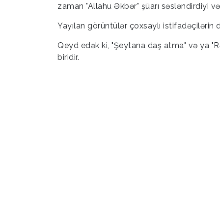
zaman "Allahu Əkbər" şüarı səsləndirdiyi və İ
Yayılan görüntülər çoxsaylı istifadəçilərin 
Qeyd edək ki, "Şeytana daş atma" və ya "R
biridir.