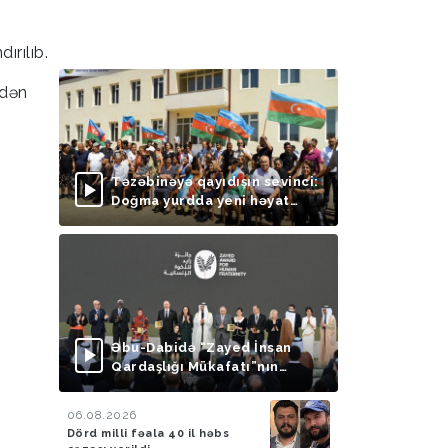
ırılıb.
ndən
Təzəbinəyə qayıdışın sevinci:
Doğma yurdda yeni həyat
başlayır
Əbu-Dabidə “Zayed İnsan
Qardaşlığı Mükafatı”nın
təqdimolunma mərasimi
keçirilib
06.08.2026
Dörd milli fəala 40 il həbs