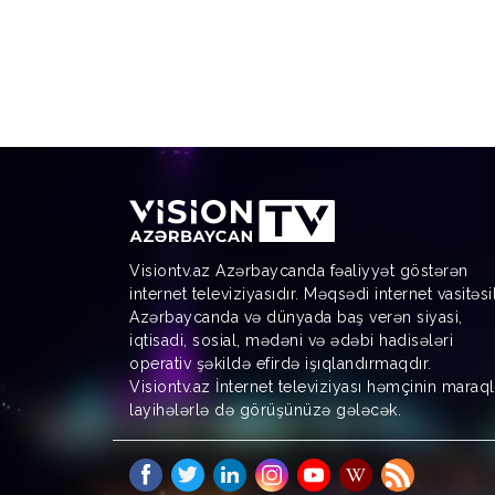
Visiontv.az Azərbaycanda fəaliyyət göstərən
internet televiziyasıdır. Məqsədi internet vasitəsi
Azərbaycanda və dünyada baş verən siyasi,
iqtisadi, sosial, mədəni və ədəbi hadisələri
operativ şəkildə efirdə işıqlandırmaqdır.
Visiontv.az İnternet televiziyası həmçinin maraql
layihələrlə də görüşünüzə gələcək.