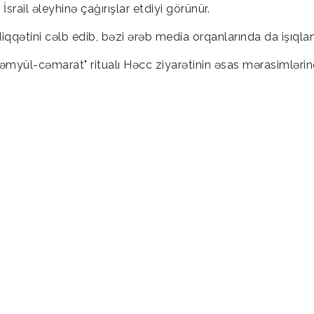
srail əleyhinə çağırışlar etdiyi görünür.
diqqətini cəlb edib, bəzi ərəb media orqanlarında da işıqland
əmyül-cəmarat" ritualı Həcc ziyarətinin əsas mərasimləri