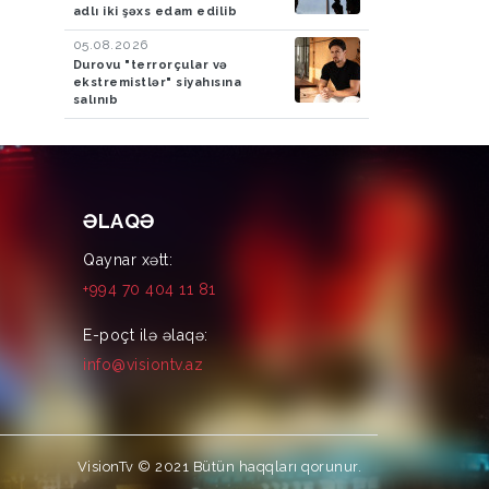
adlı iki şəxs edam edilib
05.08.2026
Durovu "terrorçular və
ekstremistlər" siyahısına
salınıb
ƏLAQƏ
Qaynar xətt:
+994 70 404 11 81
E-poçt ilə əlaqə:
info@visiontv.az
VisionTv © 2021
Bütün haqqları qorunur.