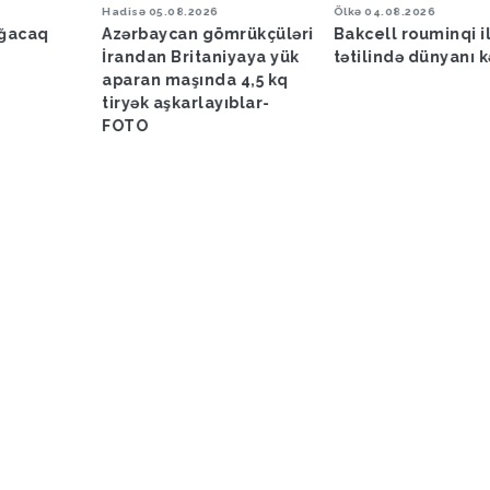
Hadisə
05.08.2026
Ölkə
04.08.2026
ağacaq
Azərbaycan gömrükçüləri
Bakcell rouminqi i
İrandan Britaniyaya yük
tətilində dünyanı k
aparan maşında 4,5 kq
tiryək aşkarlayıblar-
FOTO