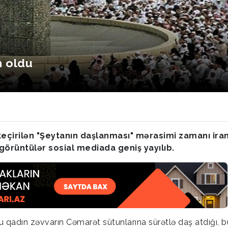
ı
m oldu
eçirilən "Şeytanın daşlanması" mərasimi zamanı iran
 görüntülər sosial mediada geniş yayılıb.
 qadın zəvvarın Cəmarət sütunlarına sürətlə daş atdığı, b