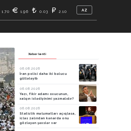
AZ
1.70
1.96
0.03
2.10
TIKASI
BIZ KIMIK
ƏLAQƏ
Xəbər lenti
06.08.2026
İran polisi daha iki bəlucu
güllələyib
06.08.2026
Yazı, fikir adamı oxucunun,
xalqın istədiyinimi yazmalıdır?
06.08.2026
Statistik məlumatları açıqlasa,
iclas zalından kənarda onu
gözləyən şəxslər var