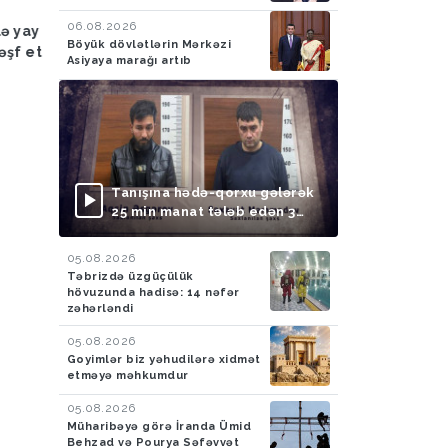
Hadisə
03.08.2026
Hadisə
03.08.2026
06.08.2026
lə yay
FHN: Bu il qeyri-çimərlik
Azad edilmiş ərazilər
Böyük dövlətlərin Mərkəzi
əşf et
ərazilərdə suda batan 40
ötən ay 788 mina, 210
Asiyaya marağı artıb
nəfərin meyiti tapılıb, 55
PHS aşkarlanıb
nəfər xilas edilib
Tanışına hədə-qorxu gələrək
25 min manat tələb edən 3
nəfər saxlanılıb
05.08.2026
Təbrizdə üzgüçülük
hövuzunda hadisə: 14 nəfər
zəhərləndi
05.08.2026
Goyimlər biz yəhudilərə xidmət
etməyə məhkumdur
05.08.2026
Müharibəyə görə İranda Ümid
Behzad və Pourya Səfəvvət