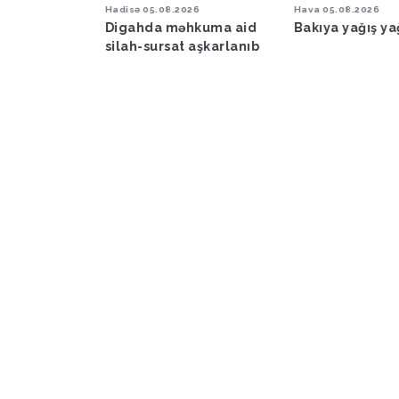
6
Hadisə
05.08.2026
Hava
05.08.2026
şəraiti ilə
Digahda məhkuma aid
Bakıya yağış y
əbərdarlıq
silah-sursat aşkarlanıb