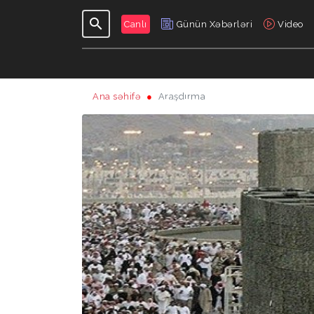
Canlı
Günün Xəbərləri
Video
Ana səhifə
Araşdırma
GÜNDƏLIK
VERILIŞLƏR