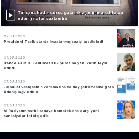
Tanışına hədə-qorxu gələrək 25 min manat tələb
edən 3 nəfər saxlanılıb
07.08.2026
Prezident Tacikistanla imzalanmış sazişi təsdiqlədi
07.08.2026
İranda Ali Milli Təhlükəsizlik Şurasına yeni katib təyin
edildi
07.08.2026
Jurnalist vəsiqəsinin verilməsinə və dəyişdirilməsinə görə
ödəniş ləğv edilib
07.08.2026
Aİ Rusiyanın hərbi-sənaye kompleksinə qarşı yeni
sanksiyalar tətbiq edib