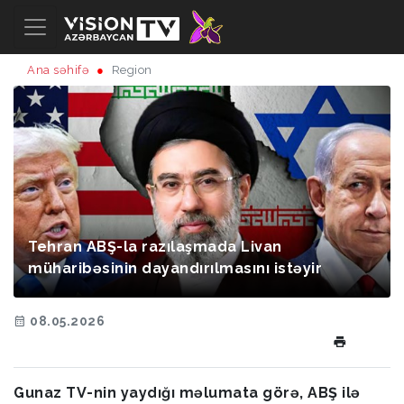
Ana səhifə
Region
Tehran ABŞ-la razılaşmada Livan
müharibəsinin dayandırılmasını istəyir
08.05.2026
Gunaz TV-nin yaydığı məlumata görə, ABŞ ilə