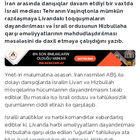
İran arasında danışıqlar davam etdiyi bir vaxtda
İsrail mediası Tehranın Vaşinqtonla mümkün
razılaşmaya Livandakı toqquşmaların
dayandırılması və İsrail ordusunun Hizbullaha
qarşı əməliyyatlarının məhdudlaşdırılması
məsələsini də daxil etməyə çalışdığını yazıb.
Ynet-in məlumatına əsasən, İran rəsmiləri ABŞ ilə
dolayı danışıqlarda İsrailin Livan və Hizbullah
mövqelərinə hücumlarının dayandırılmasını tələb
ediblər. Bu məsələ isə İsrail ordusu və təhlükəsizlik
qurumlarının ciddi etirazı ilə qarşılaşıb.
İsrailli analitiklər və hərbi komandirlər xəbərdarlıq
ediblər ki, Livanda hərbi əməliyyatların dayandırılması
Hizbullaha qarşı əldə edilən “uğurları” təhlükəyə ata
bilər. İsrail rəsmiləri hesab edirlər ki, Hizbullah