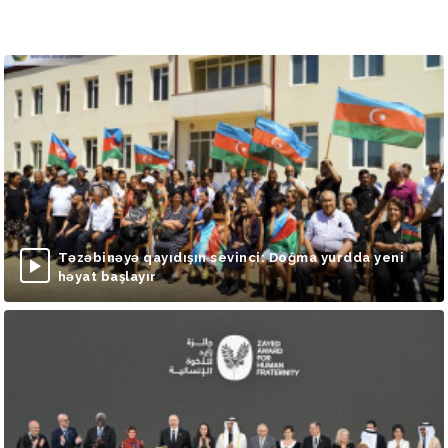
Təzəbinəyə qayıdışın sevinci: Doğma yurdda yeni
həyat başlayır