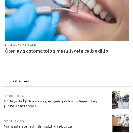
Hadisə
07.08.2026
Ötən ay 13 stomatoloq məsuliyyətə cəlb edilib
Xəbər lenti
07.08.2026
Türkiyədə İŞİD-ə qarşı genişmiqyaslı əməliyyat: 104
şübhəli saxlanıldı
07.08.2026
Fransada son altı ilin işsizlik rekordu