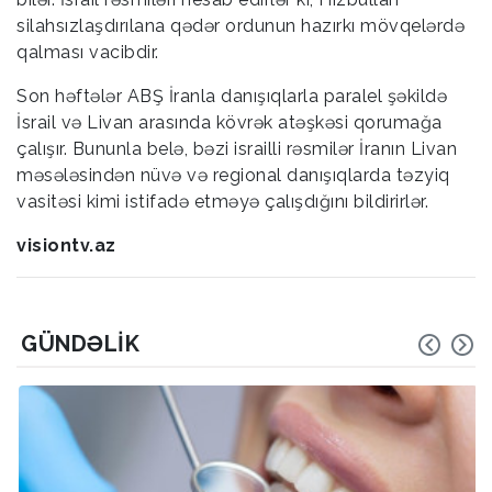
silahsızlaşdırılana qədər ordunun hazırkı mövqelərdə
qalması vacibdir.
Son həftələr ABŞ İranla danışıqlarla paralel şəkildə
İsrail və Livan arasında kövrək atəşkəsi qorumağa
çalışır. Bununla belə, bəzi israilli rəsmilər İranın Livan
məsələsindən nüvə və regional danışıqlarda təzyiq
vasitəsi kimi istifadə etməyə çalışdığını bildirirlər.
visiontv.az
GÜNDƏLIK