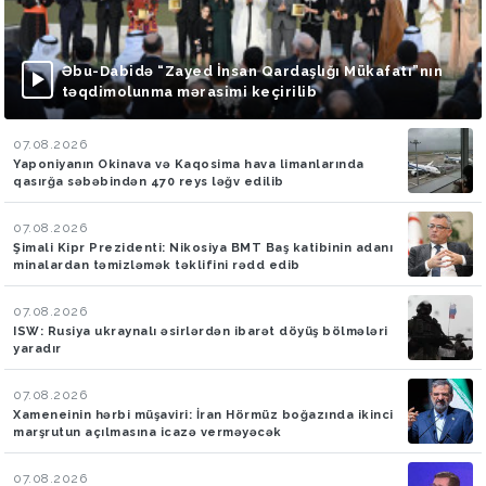
Əbu-Dabidə “Zayed İnsan Qardaşlığı Mükafatı”nın
təqdimolunma mərasimi keçirilib
07.08.2026
Yaponiyanın Okinava və Kaqosima hava limanlarında
qasırğa səbəbindən 470 reys ləğv edilib
07.08.2026
Şimali Kipr Prezidenti: Nikosiya BMT Baş katibinin adanı
minalardan təmizləmək təklifini rədd edib
07.08.2026
ISW: Rusiya ukraynalı əsirlərdən ibarət döyüş bölmələri
yaradır
07.08.2026
Xameneinin hərbi müşaviri: İran Hörmüz boğazında ikinci
marşrutun açılmasına icazə verməyəcək
07.08.2026