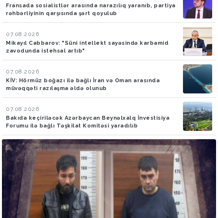
Fransada sosialistlər arasında narazılıq yaranıb, partiya
rəhbərliyinin qarşısında şərt qoyulub
07.08.2026
Mikayıl Cabbarov: "Süni intellekt sayəsində karbamid
zavodunda istehsal artıb"
07.08.2026
KİV: Hörmüz boğazı ilə bağlı İran və Oman arasında
müvəqqəti razılaşma əldə olunub
07.08.2026
Bakıda keçiriləcək Azərbaycan Beynəlxalq İnvestisiya
Forumu ilə bağlı Təşkilat Komitəsi yaradılıb