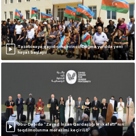
Təzəbinəyə qayıdışın sevinci: Doğma yurdda yeni
həyat başlayır
Əbu-Dabidə “Zayed İnsan Qardaşlığı Mükafatı”nın
təqdimolunma mərasimi keçirilib