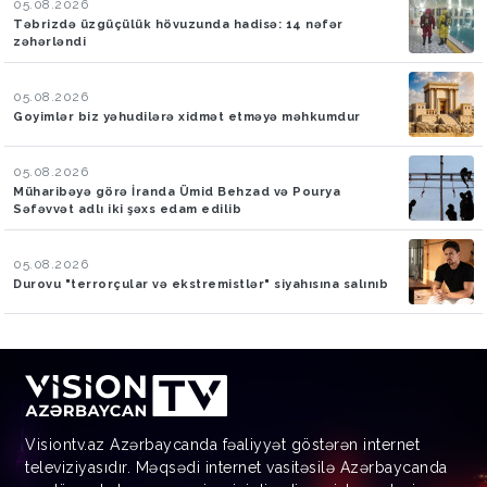
05.08.2026
Təbrizdə üzgüçülük hövuzunda hadisə: 14 nəfər
zəhərləndi
05.08.2026
Goyimlər biz yəhudilərə xidmət etməyə məhkumdur
05.08.2026
Müharibəyə görə İranda Ümid Behzad və Pourya
Səfəvvət adlı iki şəxs edam edilib
05.08.2026
Durovu "terrorçular və ekstremistlər" siyahısına salınıb
Visiontv.az Azərbaycanda fəaliyyət göstərən internet
televiziyasıdır. Məqsədi internet vasitəsilə Azərbaycanda