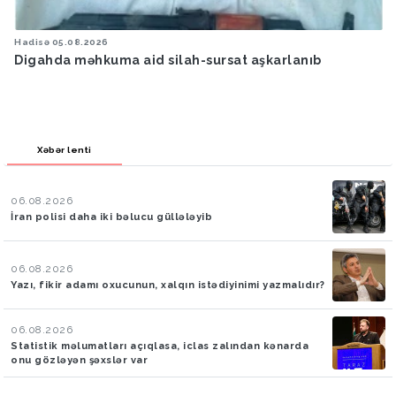
sə
05.08.2026
Hava
05.
ahda məhkuma aid silah-sursat aşkarlanıb
Bakıya
Xəbər lenti
06.08.2026
İran polisi daha iki bəlucu güllələyib
06.08.2026
Yazı, fikir adamı oxucunun, xalqın istədiyinimi yazmalıdır?
06.08.2026
Statistik məlumatları açıqlasa, iclas zalından kənarda
onu gözləyən şəxslər var