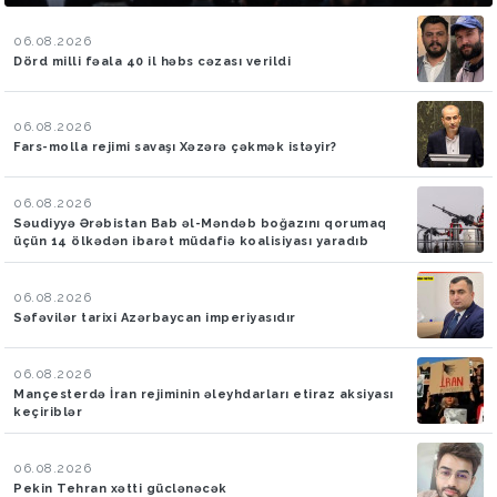
06.08.2026
Dörd milli fəala 40 il həbs cəzası verildi
06.08.2026
Fars-molla rejimi savaşı Xəzərə çəkmək istəyir?
06.08.2026
Səudiyyə Ərəbistan Bab əl-Məndəb boğazını qorumaq
üçün 14 ölkədən ibarət müdafiə koalisiyası yaradıb
06.08.2026
Səfəvilər tarixi Azərbaycan imperiyasıdır
06.08.2026
Mançesterdə İran rejiminin əleyhdarları etiraz aksiyası
keçiriblər
06.08.2026
Pekin Tehran xətti güclənəcək