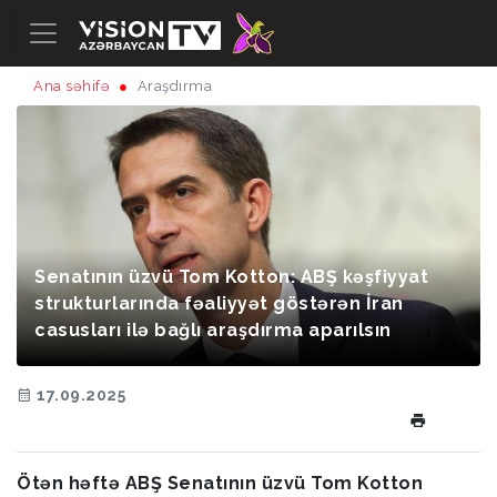
Ana səhifə
Araşdırma
Senatının üzvü Tom Kotton: ABŞ kəşfiyyat
strukturlarında fəaliyyət göstərən İran
casusları ilə bağlı araşdırma aparılsın
17.09.2025
Ötən həftə ABŞ Senatının üzvü Tom Kotton