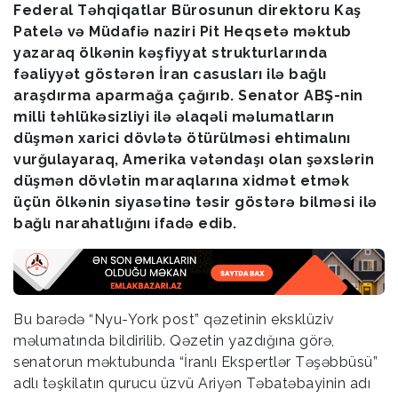
Federal Təhqiqatlar Bürosunun direktoru Kaş
Patelə və Müdafiə naziri Pit Heqsetə məktub
yazaraq ölkənin kəşfiyyat strukturlarında
fəaliyyət göstərən İran casusları ilə bağlı
araşdırma aparmağa çağırıb. Senator ABŞ-nin
milli təhlükəsizliyi ilə əlaqəli məlumatların
düşmən xarici dövlətə ötürülməsi ehtimalını
vurğulayaraq, Amerika vətəndaşı olan şəxslərin
düşmən dövlətin maraqlarına xidmət etmək
üçün ölkənin siyasətinə təsir göstərə bilməsi ilə
bağlı narahatlığını ifadə edib.
Bu barədə “Nyu-York post” qəzetinin eksklüziv
məlumatında bildirilib. Qəzetin yazdığına görə,
senatorun məktubunda “İranlı Ekspertlər Təşəbbüsü”
adlı təşkilatın qurucu üzvü Ariyən Təbatəbayinin adı