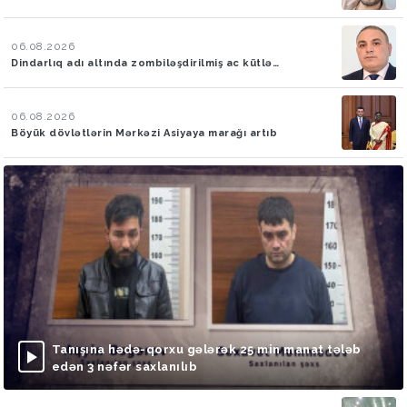
06.08.2026
Dindarlıq adı altında zombiləşdirilmiş ac kütlə…
06.08.2026
Böyük dövlətlərin Mərkəzi Asiyaya marağı artıb
Tanışına hədə-qorxu gələrək 25 min manat tələb
edən 3 nəfər saxlanılıb