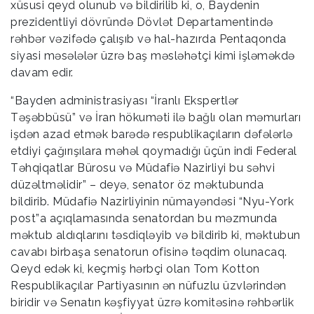
xüsusi qeyd olunub və bildirilib ki, o, Baydenin
prezidentliyi dövründə Dövlət Departamentində
rəhbər vəzifədə çalışıb və hal-hazırda Pentaqonda
siyasi məsələlər üzrə baş məsləhətçi kimi işləməkdə
davam edir.
“Bayden administrasiyası “İranlı Ekspertlər
Təşəbbüsü” və İran hökuməti ilə bağlı olan məmurları
işdən azad etmək barədə respublikaçıların dəfələrlə
etdiyi çağırışılara məhəl qoymadığı üçün indi Federal
Təhqiqatlar Bürosu və Müdafiə Nazirliyi bu səhvi
düzəltməlidir” – deyə, senator öz məktubunda
bildirib. Müdafiə Nazirliyinin nümayəndəsi “Nyu-York
post”a açıqlamasında senatordan bu məzmunda
məktub aldıqlarını təsdiqləyib və bildirib ki, məktubun
cavabı birbaşa senatorun ofisinə təqdim olunacaq.
Qeyd edək ki, keçmiş hərbçi olan Tom Kotton
Respublikaçılar Partiyasının ən nüfuzlu üzvlərindən
biridir və Senatın kəşfiyyat üzrə komitəsinə rəhbərlik