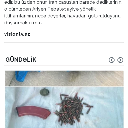
edir, bu üzdən onun İran casusları barədə dediklərinin,
o cümlədən Ariyən Təbatəbayiyə yönəlik
ittihamlarının, necə deyərlər, havadan götürüldüyünü
düşünmək olmaz.
visiontv.az
GÜNDƏLIK