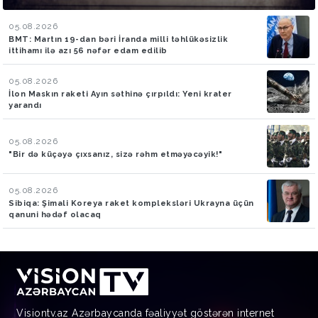
05.08.2026
BMT: Martın 19-dan bəri İranda milli təhlükəsizlik
ittihamı ilə azı 56 nəfər edam edilib
05.08.2026
İlon Maskın raketi Ayın səthinə çırpıldı: Yeni krater
yarandı
05.08.2026
"Bir də küçəyə çıxsanız, sizə rəhm etməyəcəyik!"
05.08.2026
Sibiqa: Şimali Koreya raket kompleksləri Ukrayna üçün
qanuni hədəf olacaq
Visiontv.az Azərbaycanda fəaliyyət göstərən internet