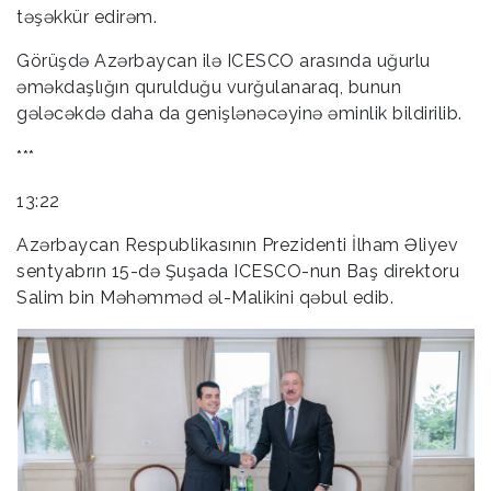
təşəkkür edirəm.
Görüşdə Azərbaycan ilə ICESCO arasında uğurlu
əməkdaşlığın qurulduğu vurğulanaraq, bunun
gələcəkdə daha da genişlənəcəyinə əminlik bildirilib.
***
13:22
Azərbaycan Respublikasının Prezidenti İlham Əliyev
sentyabrın 15-də Şuşada ICESCO-nun Baş direktoru
Salim bin Məhəmməd əl-Malikini qəbul edib.