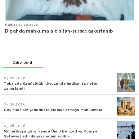
Hava
05.08.2026
Bakıya yağış yağacaq
Xəbər lenti
05.08.2026
Təbrizdə üzgüçülük hövuzunda hadisə: 14 nəfər
zəhərləndi
05.08.2026
Goyimlər biz yəhudilərə xidmət etməyə məhkumdur
05.08.2026
Müharibəyə görə İranda Ümid Behzad və Pourya
Səfəvvət adlı iki şəxs edam edilib