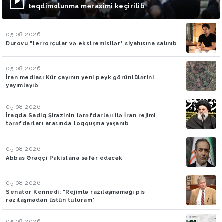
təqdimolunma mərasimi keçirilib
05.08.2026
Durovu "terrorçular və ekstremistlər" siyahısına salınıb
05.08.2026
İran mediası Kür çayının yeni peyk görüntülərini
yayımlayıb
05.08.2026
İraqda Sadiq Şirazinin tərəfdarları ilə İran rejimi
tərəfdarları arasında toqquşma yaşanıb
05.08.2026
Abbas Əraqçi Pakistana səfər edəcək
05.08.2026
Senator Kennedi: "Rejimlə razılaşmamağı pis
razılaşmadan üstün tuturam"
05.08.2026