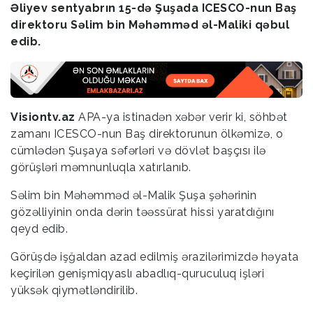
Əliyev sentyabrın 15-də Şuşada ICESCO-nun Baş
direktoru Səlim bin Məhəmməd əl-Maliki qəbul
edib.
Visiontv.az
APA-ya istinadən xəbər verir ki, söhbət
zamanı ICESCO-nun Baş direktorunun ölkəmizə, o
cümlədən Şuşaya səfərləri və dövlət başçısı ilə
görüşləri məmnunluqla xatırlanıb.
Səlim bin Məhəmməd əl-Malik Şuşa şəhərinin
gözəlliyinin onda dərin təəssürat hissi yaratdığını
qeyd edib.
Görüşdə işğaldan azad edilmiş ərazilərimizdə həyata
keçirilən genişmiqyaslı abadlıq-quruculuq işləri
yüksək qiymətləndirilib.