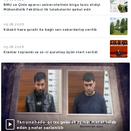
BMU və Çinin aparıcı universitetinin birgə təsis etdiyi
Mühəndislik fakültəsi ilk tələbələrini qəbul edir
05.08.2026
Küləkli hava şəraiti ilə bağlı sarı xəbərdarlıq verilib
05.08.2026
Klanlar toplandı və 21-ci qurultay üçün start verildi
Tanışına hədə-qorxu gələrək 25 min manat tələb
edən 3 nəfər saxlanılıb