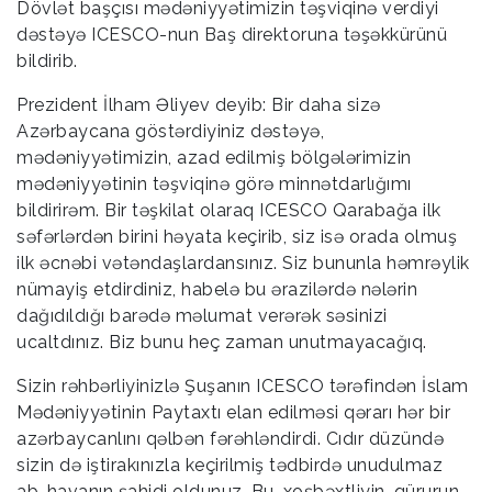
Dövlət başçısı mədəniyyətimizin təşviqinə verdiyi
dəstəyə ICESCO-nun Baş direktoruna təşəkkürünü
bildirib.
Prezident İlham Əliyev deyib: Bir daha sizə
Azərbaycana göstərdiyiniz dəstəyə,
mədəniyyətimizin, azad edilmiş bölgələrimizin
mədəniyyətinin təşviqinə görə minnətdarlığımı
bildirirəm. Bir təşkilat olaraq ICESCO Qarabağa ilk
səfərlərdən birini həyata keçirib, siz isə orada olmuş
ilk əcnəbi vətəndaşlardansınız. Siz bununla həmrəylik
nümayiş etdirdiniz, habelə bu ərazilərdə nələrin
dağıdıldığı barədə məlumat verərək səsinizi
ucaltdınız. Biz bunu heç zaman unutmayacağıq.
Sizin rəhbərliyinizlə Şuşanın ICESCO tərəfindən İslam
Mədəniyyətinin Paytaxtı elan edilməsi qərarı hər bir
azərbaycanlını qəlbən fərəhləndirdi. Cıdır düzündə
sizin də iştirakınızla keçirilmiş tədbirdə unudulmaz
ab-havanın şahidi oldunuz. Bu, xoşbəxtliyin, qürurun