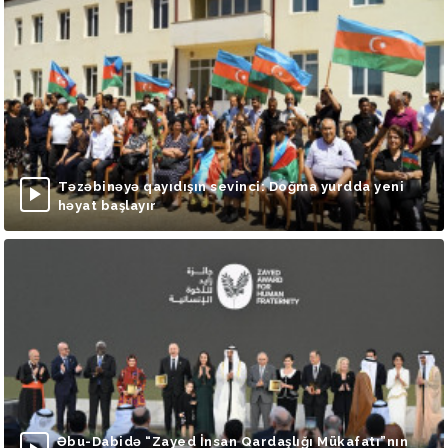
Təzəbinəyə qayıdışın sevinci: Doğma yurdda yeni
həyat başlayır
Əbu-Dabidə “Zayed İnsan Qardaşlığı Mükafatı”nın