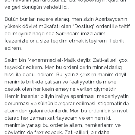
və geri dönüşün vəhdəti idi.
Bütün bunları nəzərə alaraq, mən sizin Azərbaycanın
yüksək dövlət mükafatı olan “Dostluq” ordeni ilə təltif
edilməyiniz haqqında Sərəncam imzaladım.
İcazənizlə onu sizə təqdim etmək istəyirəm. Təbrik
edirəm.
Səlim bin Məhəmməd əl-Malik deyib: Zati-aliləri, çox
təşəkkür edirəm. Mən bu ordeni dərin minnətdarlıq
hissi ilə qəbul edirəm. Bu, yalnız şəxsən mənim deyil,
mənimlə birlikdə çalışan və fəaliyyətimdə mənə
dəstək olan hər kəsin əməyinə verilən qiymətdir.
Həmin insanlar biliyin irəliyə aparılması, mədəniyyətin
qorunması və sülhün bərqərar edilməsi istiqamətində
əllərindən gələni edənlərdir. Mən bu ordeni bir simvol
olaraq hər zaman xatırlayacam və əminəm ki,
mənimlə yanaşı bu ordenlə ailəm, həmkarlarım və
dövlətim də fəxr edəcək. Zati-aliləri, bir daha