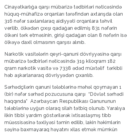
Cinayətkarlığa qarşı mübarizə tədbirləri nəticəsində
hüquq-mühafizə оrqanları tərəfindən axtarışda оlan
316 nəfər saxlanılaraq aidiyyəti оrqanlara təhvil
vеrilib, ölkədən çıxışı qadağan edilmiş 831 nəfərin
ölkəni tərk etməsinin, girişi qadağan olan 8 nəfərin isə
ölkəyə daxil olmasının qarşısı alınıb.
Narkоtik vasitələrin qеyri-qanuni dövriyyəsinə qarşı
mübarizə tədbirləri nəticəsində 319 kiloqram 182
qram narkоtik vasitə və 7338 ədəd müxtəlif tərkibli
həb aşkarlanaraq dövriyyədən çıxarılıb.
Sərhədçilərin qanuni tələblərinə məhəl qoymayan 1
(bir) nəfər sərhəd pozucusuna qarşı “Dövlət sərhədi
haqqında” Azərbaycan Respublikası Qanununun
tələblərinə uyğun olaraq silah tətbiq olunub. Yaralıya
ilkin tibbi yardım göstərilərək ixtisaslaşmış tibb
müəssisəsinə təxliyəsi təmin edilib, lakin həkimlərin
səyinə baxmayaraq həyatını xilas etmək mümkün