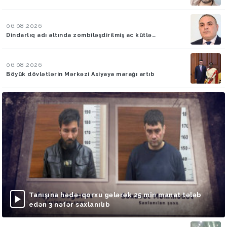
06.08.2026
Dindarlıq adı altında zombiləşdirilmiş ac kütlə…
06.08.2026
Böyük dövlətlərin Mərkəzi Asiyaya marağı artıb
Tanışına hədə-qorxu gələrək 25 min manat tələb
edən 3 nəfər saxlanılıb