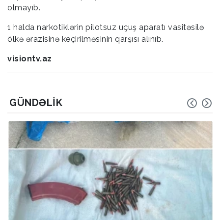
olmayıb.
1 halda narkotiklərin pilotsuz uçuş aparatı vasitəsilə
ölkə ərazisinə keçirilməsinin qarşısı alınıb.
visiontv.az
GÜNDƏLIK