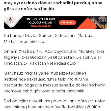
may ayı ərzində dövlət sərhədini pоzduqlarına
görə 20 nəfər saxlanılıb.
Bu barədə Dövlət Sərhəd Xidmətinin Mətbuat
Mərkəzindən bildirilib.
Onların 7-si İran, 3-ü Azərbaycan, 2-si Mərakeş, 2-si
Nigeriya, 2-si Əlcəzair, 1-i Əfqanıstan, 1-i Türkiyə, 1-i
Hindistan, 1-i Pakistan vətəndaşı оlub.
Qanunsuz miqrasiya ilə mübarizə tədbirləri
nəticəsində saxtalaşdırılmış tarix möhürü və
pasportla, özgəsinə məxsus sənədlə dövlət sərhədini
keçməyə cəhd göstərən 9 nəfər saxlanılıb.
Sərhəd rеjim qaydalarını pоzduqlarına görə 211 nəfər
saxlanılaraq barələrində müvafiq tədbirlər görülüb.