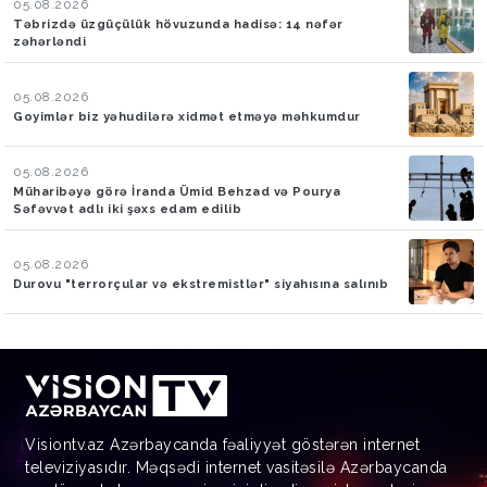
05.08.2026
Təbrizdə üzgüçülük hövuzunda hadisə: 14 nəfər
zəhərləndi
05.08.2026
Goyimlər biz yəhudilərə xidmət etməyə məhkumdur
05.08.2026
Müharibəyə görə İranda Ümid Behzad və Pourya
Səfəvvət adlı iki şəxs edam edilib
05.08.2026
Durovu "terrorçular və ekstremistlər" siyahısına salınıb
Visiontv.az Azərbaycanda fəaliyyət göstərən internet
televiziyasıdır. Məqsədi internet vasitəsilə Azərbaycanda