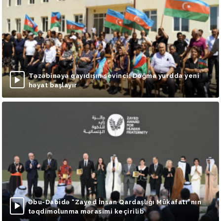
Təzəbinəyə qayıdışın sevinci: Doğma yurdda yeni
həyat başlayır
Əbu-Dabidə “Zayed İnsan Qardaşlığı Mükafatı”nın
təqdimolunma mərasimi keçirilib