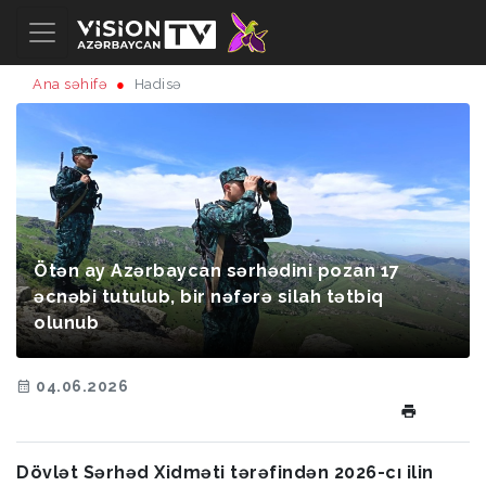
Ana səhifə
Hadisə
Ötən ay Azərbaycan sərhədini pozan 17
əcnəbi tutulub, bir nəfərə silah tətbiq
olunub
04.06.2026
Dövlət Sərhəd Xidməti tərəfindən 2026-cı ilin