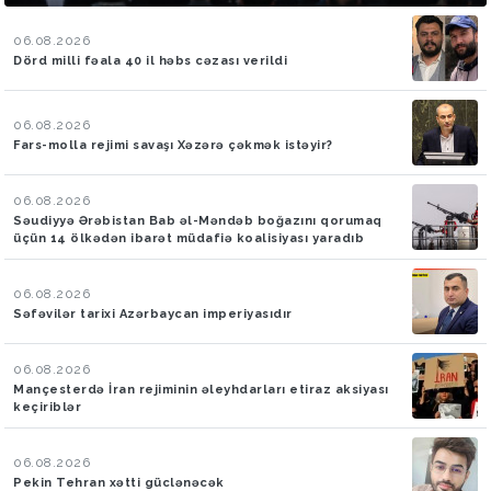
06.08.2026
Dörd milli fəala 40 il həbs cəzası verildi
06.08.2026
Fars-molla rejimi savaşı Xəzərə çəkmək istəyir?
06.08.2026
Səudiyyə Ərəbistan Bab əl-Məndəb boğazını qorumaq
üçün 14 ölkədən ibarət müdafiə koalisiyası yaradıb
06.08.2026
Səfəvilər tarixi Azərbaycan imperiyasıdır
06.08.2026
Mançesterdə İran rejiminin əleyhdarları etiraz aksiyası
keçiriblər
06.08.2026
Pekin Tehran xətti güclənəcək