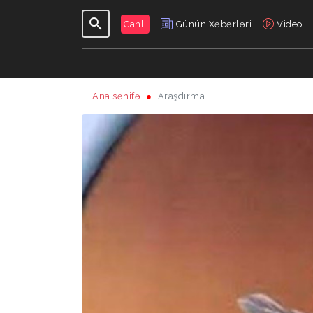
Canlı
Günün Xəbərləri
Video
Ana səhifə
Araşdırma
GÜNDƏLIK
VERILIŞLƏR