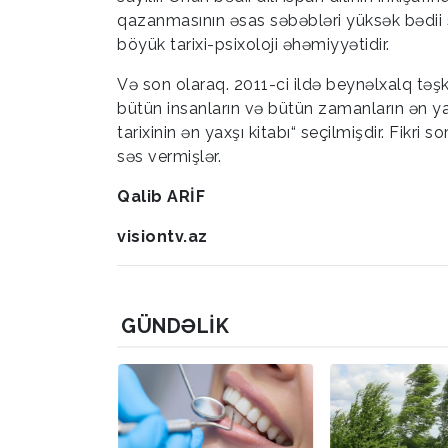
qazanmasının əsas səbəbləri yüksək bədii 
böyük tarixi-psixoloji əhəmiyyətidir.
Və son olaraq. 2011-ci ildə beynəlxalq təş
bütün insanların və bütün zamanların ən yax
tarixinin ən yaxşı kitabı“ seçilmişdir. Fikri
səs vermişlər.
Qalib ARİF
visiontv.az
GÜNDƏLIK