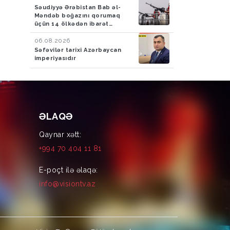
Səudiyyə Ərəbistan Bab əl-
Məndəb boğazını qorumaq
üçün 14 ölkədən ibarət
müdafiə koalisiyası yaradıb
06.08.2026
Səfəvilər tarixi Azərbaycan
imperiyasıdır
ƏLAQƏ
Qaynar xətt:
+994 70 404 11 81
E-poçt ilə əlaqə:
info@visiontv.az