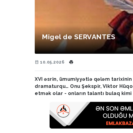
Migel de SERVANTES
10.05.2026
XVI əsrin, ümumiyyətlə qələm tarixinin ə
dramaturqu… Onu Şekspir, Viktor Hüqo
еtmək olar - onların talantı bulaq kimi q