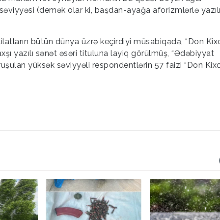
səviyyəsi (demək olar ki, başdan-ayağa aforizmlərlə yazıl
kilatların bütün dünya üzrə keçirdiyi müsabiqədə, “Don Kix
şı yazılı sənət əsəri tituluna layiq görülmüş, “Ədəbiyyat
 soruşulan yüksək səviyyəli respondentlərin 57 faizi “Don Kix