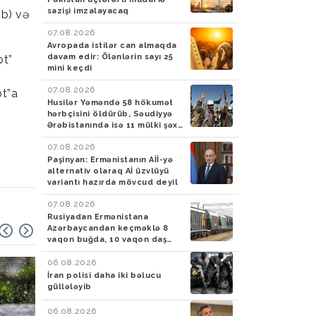
sazişi imzalayacaq
ıb) və
07.08.2026
Avropada istilər can almaqda
davam edir: Ölənlərin sayı 25
ot”
mini keçdi
07.08.2026
ot”a
Husilər Yəməndə 58 hökumət
hərbçisini öldürüb, Səudiyyə
Ərəbistanında isə 11 mülki şəxsi
yaralayıb
07.08.2026
Paşinyan: Ermənistanın Aİİ-yə
alternativ olaraq Aİ üzvlüyü
variantı hazırda mövcud deyil
07.08.2026
Rusiyadan Ermənistana
Azərbaycandan keçməklə 8
vaqon buğda, 10 vaqon daş
kömür göndəriləcək
06.08.2026
İran polisi daha iki bəlucu
güllələyib
06.08.2026