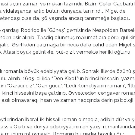
i üçün zaman və məkan lazımdır. Bizim Cəfər Cabbarlı k
 vidalaşanda, artıq bütün dünyada tanınırdı… Migel de
vətəndaşı olsa da, 36 yaşında ancaq tanınmağa başladı…
ldə qardaşı Rodriqo ilə "Günəş" gəmisində Neapoldan Barse
findən əsir alınıb. Təsdiq olunmuş məlumatlara görə, qul ki
ə qalıb. Əsirlikdən qaçmağa bir neçə dəfə cəhd edən Migel 
 Atası böyük çətinliklə, pul-qızıl verməklə hər iki oğlunu
ı romanla böyük ədəbiyyata gəlib. Sonrakı illərdə özünü şa
rlu alınıb. 1605-ci ildə “Don Kixot”un birinci hissəsini yaz
 “Qaraçı qız”, “Qan gücü”, “Ledi Korneliyanın romanı”, “İtl
n ikinci hissəsini başa çatdırıb. Əvvəlcədən cəngavər roma
n asılı olmayaraq, insan və zaman haqqında dərin psixoloji
lərindən ibarət iki hissəli roman olmaqla, ədibin dünya ş
ssik Qərb və dünya ədəbiyyatının ən yaxşı romanlarından
şafında mühüm rol oynayıb. Romanın bu qədər böyük uğur