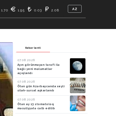
AZ
1.70
1.95
0.03
2.08
TIKASI
BIZ KIMIK
ƏLAQƏ
Xəbər lenti
07.08.2026
Ayın görünməyən tərəfi ilə
bağlı yeni məlumatlar
açıqlandı
07.08.2026
Ötən gün Azərbaycanda xeyli
silah-sursat aşkarlanıb
07.08.2026
Ötən ay 13 stomatoloq
məsuliyyətə cəlb edilib