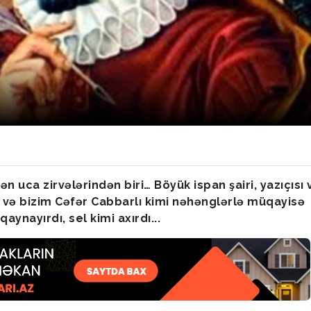
n uca zirvələrindən biri… Böyük ispan şairi, yazıçısı 
 və bizim Cəfər Cabbarlı kimi nəhənglərlə müqayisə
aynayırdı, sel kimi axırdı...