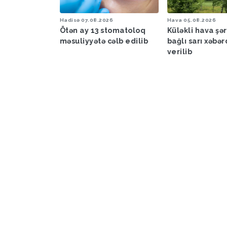
26
Hadisə
07.08.2026
Hava
05.08.2026
zərbaycanda
Ötən ay 13 stomatoloq
Küləkli hava şəra
sursat
məsuliyyətə cəlb edilib
bağlı sarı xəbər
verilib