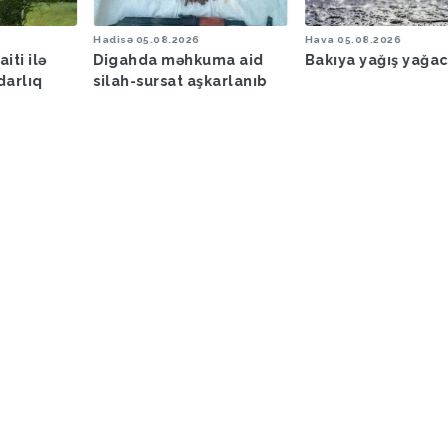
Hadisə
05.08.2026
Hava
05.08.2026
iti ilə
Digahda məhkuma aid
Bakıya yağış yağa
darlıq
silah-sursat aşkarlanıb