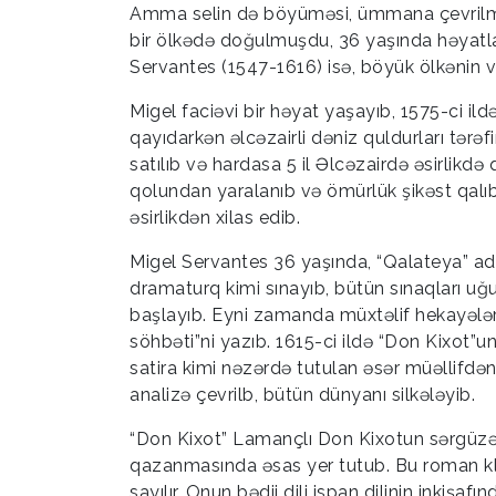
Amma selin də böyüməsi, ümmana çevrilməs
bir ölkədə doğulmuşdu, 36 yaşında həyatla
Servantes (1547-1616) isə, böyük ölkənin 
Migel faciəvi bir həyat yaşayıb, 1575-ci i
qayıdarkən əlcəzairli dəniz quldurları tərə
satılıb və hardasa 5 il Əlcəzairdə əsirlikd
qolundan yaralanıb və ömürlük şikəst qalıb.
əsirlikdən xilas edib.
Migel Servantes 36 yaşında, “Qalateya” adl
dramaturq kimi sınayıb, bütün sınaqları uğu
başlayıb. Eyni zamanda müxtəlif hekayələrini
söhbəti”ni yazıb. 1615-ci ildə “Don Kixot”u
satira kimi nəzərdə tutulan əsər müəllifdə
analizə çevrilb, bütün dünyanı silkələyib.
“Don Kixot” Lamançlı Don Kixotun sərgüzəşt
qazanmasında əsas yer tutub. Bu roman kla
sayılır. Onun bədii dili ispan dilinin inki