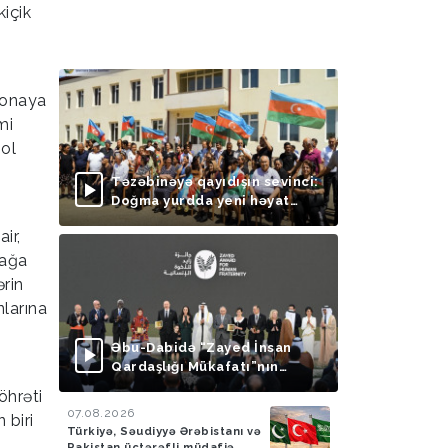
içik
lonaya
mi
sol
Təzəbinəyə qayıdışın sevinci:
Doğma yurdda yeni həyat
başlayır
ir,
mağa
ərin
nlarına
Əbu-Dabidə “Zayed İnsan
Qardaşlığı Mükafatı”nın
təqdimolunma mərasimi
öhrəti
keçirilib
07.08.2026
 biri
Türkiyə, Səudiyyə Ərəbistanı və
Pakistan üçtərəfli müdafiə