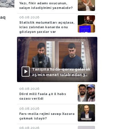
Yazı, fikir adamı oxucunun,
xalqın istədiyinimi yazmalıdır?
Hadisə
05.08.2026
Ölkə
04.08.2026
caq
Azərbaycan gömrükçüləri
Bakcell rouminqi ilə y
06.08.2026
Statistik məlumatları açıqlasa,
İrandan Britaniyaya yük
tətilində dünyanı kəşf
iclas zalından kənarda onu
aparan maşında 4,5 kq
gözləyən şəxslər var
tiryək aşkarlayıblar-
FOTO
Tanışına hədə-qorxu gələrək
25 min manat tələb edən 3
nəfər saxlanılıb
06.08.2026
Dörd milli fəala 40 il həbs
cəzası verildi
06.08.2026
Fars-molla rejimi savaşı Xəzərə
çəkmək istəyir?
06.08.2026