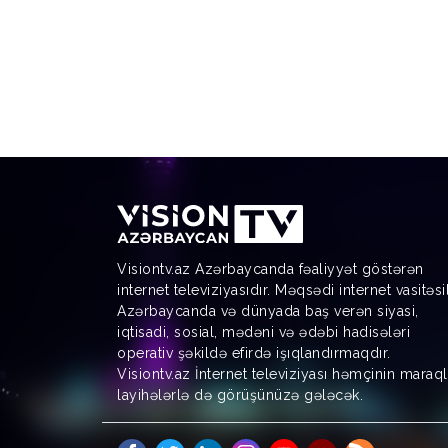
Visiontv.az Azərbaycanda fəaliyyət göstərən
internet televiziyasıdır. Məqsədi internet vasitəsi
Azərbaycanda və dünyada baş verən siyasi,
iqtisadi, sosial, mədəni və ədəbi hadisələri
operativ şəkildə efirdə işıqlandırmaqdır.
Visiontv.az İnternet televiziyası həmçinin maraql
layihələrlə də görüşünüzə gələcək.