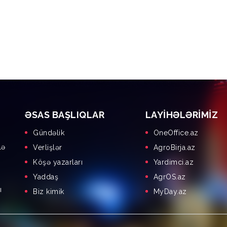
ƏSAS BAŞLIQLAR
LAYIHƏLƏRIMIZ
Gündəlik
OneOffice.az
lə
Verlişlər
AgroBirja.az
Köşə yazarları
Yardimci.az
Yaddaş
AgrOS.az
ı
Biz kimik
MyDay.az