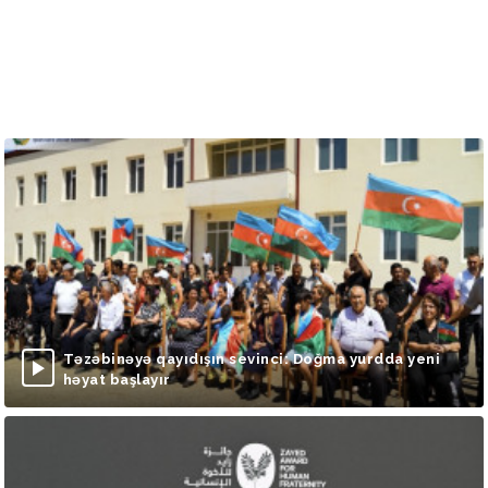
Təzəbinəyə qayıdışın sevinci: Doğma yurdda yeni
həyat başlayır