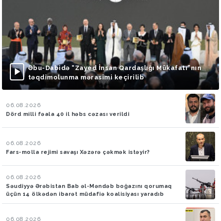
Əbu-Dabidə “Zayed İnsan Qardaşlığı Mükafatı”nın
təqdimolunma mərasimi keçirilib
06.08.2026
Dörd milli fəala 40 il həbs cəzası verildi
06.08.2026
Fars-molla rejimi savaşı Xəzərə çəkmək istəyir?
06.08.2026
Səudiyyə Ərəbistan Bab əl-Məndəb boğazını qorumaq
üçün 14 ölkədən ibarət müdafiə koalisiyası yaradıb
06.08.2026