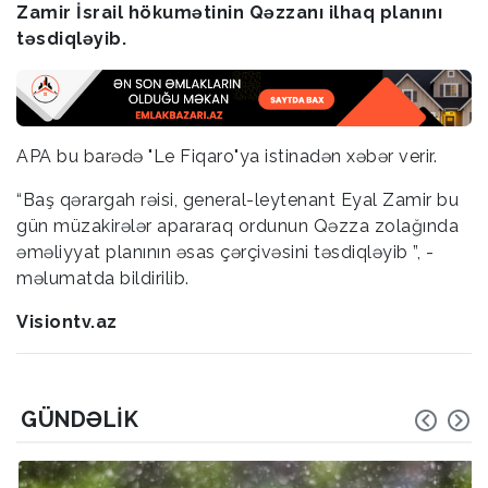
Zamir İsrail hökumətinin Qəzzanı ilhaq planını
təsdiqləyib.
APA bu barədə "Le Fiqaro"ya istinadən xəbər verir.
“Baş qərargah rəisi, general-leytenant Eyal Zamir bu
gün müzakirələr apararaq ordunun Qəzza zolağında
əməliyyat planının əsas çərçivəsini təsdiqləyib ”, -
məlumatda bildirilib.
Visiontv.az
GÜNDƏLIK