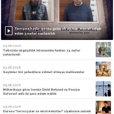
Tanışına hədə-qorxu gələrək 25 min manat tələb
edən 3 nəfər saxlanılıb
05.08.2026
Təbrizdə üzgüçülük hövuzunda hadisə: 14 nəfər
zəhərləndi
05.08.2026
Goyimlər biz yəhudilərə xidmət etməyə məhkumdur
05.08.2026
Müharibəyə görə İranda Ümid Behzad və Pourya
Səfəvvət adlı iki şəxs edam edilib
05.08.2026
Durovu "terrorçular və ekstremistlər" siyahısına salınıb