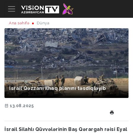
Ana səhifə
Dünya
İsrail Qəzzanı ilhaq planını təsdiqləyib
13.08.2025
İsrail Silahlı Qüvvələrinin Baş Qərargah rəisi Eyal