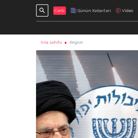
Canlı
Günün Xəbərləri
Video
Ana səhifə
Region
GÜNDƏLIK
VERILIŞLƏR