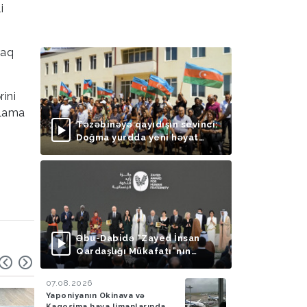
i
raq
ini
blama
Təzəbinəyə qayıdışın sevinci:
Doğma yurdda yeni həyat
başlayır
Əbu-Dabidə “Zayed İnsan
Qardaşlığı Mükafatı”nın
təqdimolunma mərasimi
keçirilib
07.08.2026
Yaponiyanın Okinava və
Kaqosima hava limanlarında