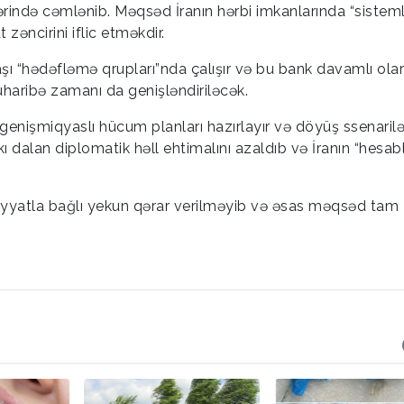
üzərində cəmlənib. Məqsəd İranın hərbi imkanlarında “sisteml
əncirini iflic etməkdir.
ı “hədəfləmə qrupları”nda çalışır və bu bank davamlı ola
haribə zamanı da genişləndiriləcək.
genişmiqyaslı hücum planları hazırlayır və döyüş ssenarilər
akı dalan diplomatik həll ehtimalını azaldıb və İranın “hesa
əliyyatla bağlı yekun qərar verilməyib və əsas məqsəd tam