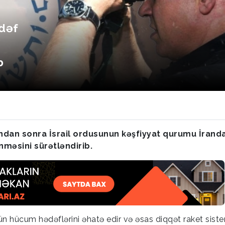
ədəf
b
sından sonra İsrail ordusunun kəşfiyyat qurumu İrand
nməsini sürətləndirib.
n hücum hədəflərini əhatə edir və əsas diqqət raket siste