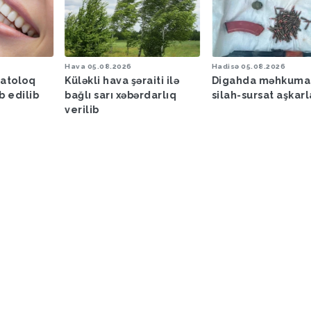
Hava
05.08.2026
Hadisə
05.08.2026
matoloq
Küləkli hava şəraiti ilə
Digahda məhkuma
b edilib
bağlı sarı xəbərdarlıq
silah-sursat aşkar
verilib