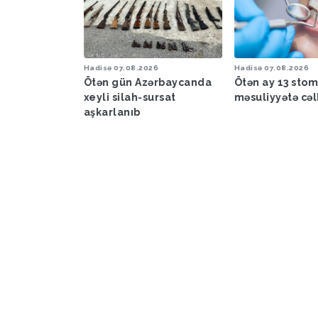
6
Hadisə
07.08.2026
Hadisə
07.08.2026
a proqnozu
Ötən gün Azərbaycanda
Ötən ay 13 sto
xeyli silah-sursat
məsuliyyətə cəl
aşkarlanıb