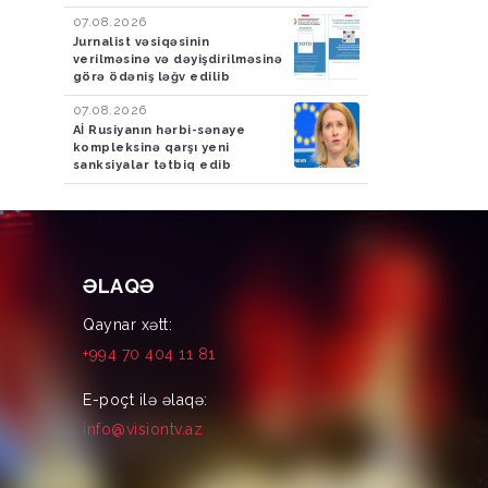
07.08.2026
Jurnalist vəsiqəsinin
verilməsinə və dəyişdirilməsinə
görə ödəniş ləğv edilib
07.08.2026
Aİ Rusiyanın hərbi-sənaye
kompleksinə qarşı yeni
sanksiyalar tətbiq edib
ƏLAQƏ
Qaynar xətt:
+994 70 404 11 81
E-poçt ilə əlaqə:
info@visiontv.az