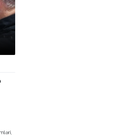
a
mləri,