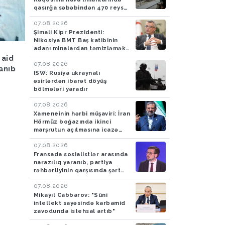
qasırğa səbəbindən 470 reys
ləğv edilib
07.08.2026
Şimali Kipr Prezidenti:
Nikosiya BMT Baş katibinin
adanı minalardan təmizləmək
Hava
05.08.2026
Hadisə
05.08.2026
təklifini rədd edib
 aid
Bakıya yağış yağacaq
Azərbaycan gömrükçü
07.08.2026
lanıb
İrandan Britaniyaya y
ISW: Rusiya ukraynalı
aparan maşında 4,5 k
əsirlərdən ibarət döyüş
bölmələri yaradır
tiryək aşkarlayıblar-
FOTO
07.08.2026
Xameneinin hərbi müşaviri: İran
Hörmüz boğazında ikinci
marşrutun açılmasına icazə
verməyəcək
07.08.2026
Fransada sosialistlər arasında
narazılıq yaranıb, partiya
rəhbərliyinin qarşısında şərt
qoyulub
07.08.2026
Mikayıl Cabbarov: "Süni
intellekt sayəsində karbamid
zavodunda istehsal artıb"