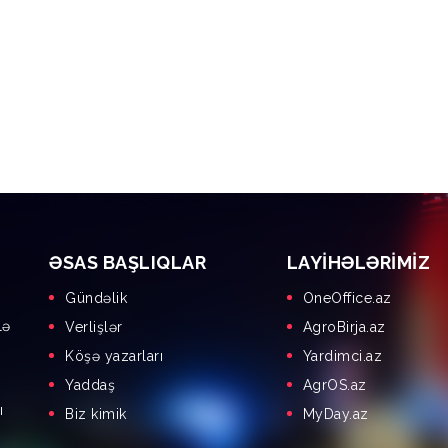
ƏSAS BAŞLIQLAR
LAYIHƏLƏRIMIZ
Gündəlik
OneOffice.az
lə
Verlişlər
AgroBirja.az
Köşə yazarları
Yardimci.az
Yaddaş
AgrOS.az
ı
Biz kimik
MyDay.az