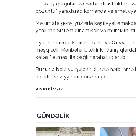
buraxılış qurğuları və hərbi infrastruktur 
pozuntu” yaradaraq komanda və əməliyyat z
Məlumata görə, yüzlərlə kəşfiyyat əməkdaş
yenilənir. Sistem dinamikdir və mümkün mü
Eyni zamanda, İsrail Hərbi Hava Qüvvələri 
məşq edir. Mənbələr bildirir ki, danışıqlard
xətası” etməsi ilə bağlı narahatlıq artıb.
Bununla belə vurğulanır ki, hələ hərbi əm
hazırlıq vəziyyətini qorumaqdır.
visiontv.az
GÜNDƏLIK