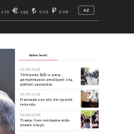
AZ
1.70
1.95
0.03
2.08
TIKASI
BIZ KIMIK
ƏLAQƏ
Xəbər lenti
07.08.2026
Türkiyədə İŞİD-ə qarşı
genişmiqyaslı əməliyyat: 104
şübhəli saxlanıldı
07.08.2026
Fransada son altı ilin işsizlik
rekordu
07.08.2026
Tramp: İran razılaşma əldə
etmək istəyir