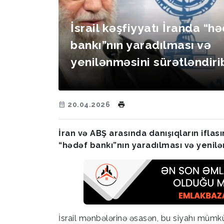
İsrail kəşfiyyatı İranda “h
bankı”nın yaradılması və
yenilənməsini sürətləndiri
20.04.2026
İran və ABŞ arasında danışıqların ifla
“hədəf bankı”nın yaradılması və yenilə
İsrail mənbələrinə əsasən, bu siyahı mümkü