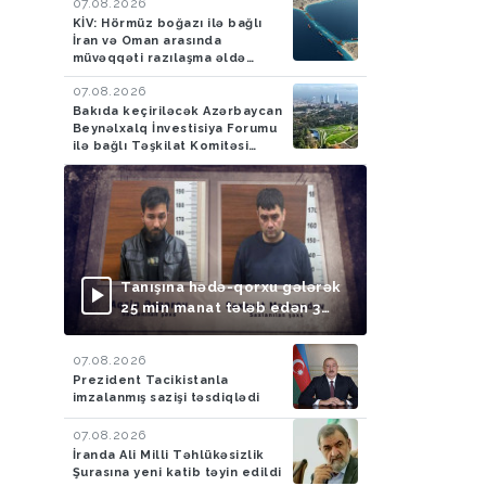
07.08.2026
KİV: Hörmüz boğazı ilə bağlı
İran və Oman arasında
müvəqqəti razılaşma əldə
olunub
07.08.2026
Bakıda keçiriləcək Azərbaycan
Beynəlxalq İnvestisiya Forumu
ilə bağlı Təşkilat Komitəsi
yaradılıb
Tanışına hədə-qorxu gələrək
25 min manat tələb edən 3
nəfər saxlanılıb
07.08.2026
Prezident Tacikistanla
imzalanmış sazişi təsdiqlədi
07.08.2026
İranda Ali Milli Təhlükəsizlik
Şurasına yeni katib təyin edildi