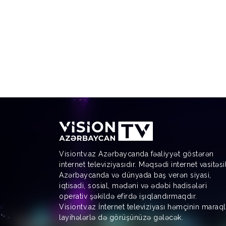
Visiontv.az Azərbaycanda fəaliyyət göstərən
internet televiziyasıdır. Məqsədi internet vasitəsi
Azərbaycanda və dünyada baş verən siyasi,
iqtisadi, sosial, mədəni və ədəbi hadisələri
operativ şəkildə efirdə işıqlandırmaqdır.
Visiontv.az İnternet televiziyası həmçinin maraql
layihələrlə də görüşünüzə gələcək.