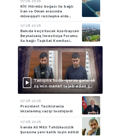
07.08.2026
KİV: Hörmüz boğazı ilə bağlı
İran və Oman arasında
müvəqqəti razılaşma əldə
olunub
07.08.2026
Bakıda keçiriləcək Azərbaycan
Beynəlxalq İnvestisiya Forumu
ilə bağlı Təşkilat Komitəsi
yaradılıb
Tanışına hədə-qorxu gələrək
25 min manat tələb edən 3
nəfər saxlanılıb
07.08.2026
Prezident Tacikistanla
imzalanmış sazişi təsdiqlədi
07.08.2026
İranda Ali Milli Təhlükəsizlik
Şurasına yeni katib təyin edildi