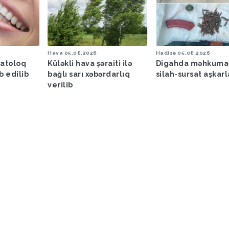
Hava
05.08.2026
Hadisə
05.08.2026
matoloq
Küləkli hava şəraiti ilə
Digahda məhkuma
b edilib
bağlı sarı xəbərdarlıq
silah-sursat aşkar
verilib