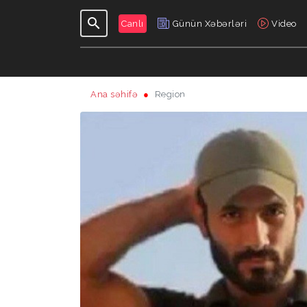
Canlı
Günün Xəbərləri
Video
Ana səhifə
Region
GÜNDƏLIK
VERILIŞLƏR