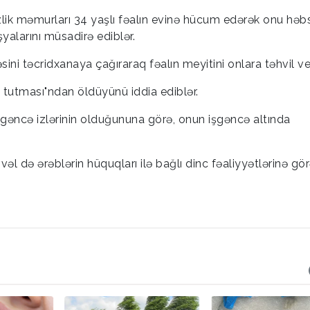
lik məmurları 34 yaşlı fəalın evinə hücum edərək onu həbs
yalarını müsadirə ediblər.
sini təcridxanaya çağıraraq fəalın meyitini onlara təhvil ver
k tutması"ndan öldüyünü iddia ediblər.
işgəncə izlərinin olduğununa görə, onun işgəncə altında
əl də ərəblərin hüquqları ilə bağlı dinc fəaliyyətlərinə gör