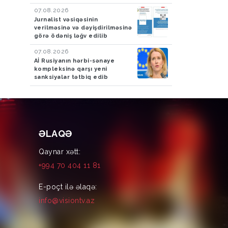
07.08.2026
Jurnalist vəsiqəsinin
verilməsinə və dəyişdirilməsinə
görə ödəniş ləğv edilib
07.08.2026
Aİ Rusiyanın hərbi-sənaye
kompleksinə qarşı yeni
sanksiyalar tətbiq edib
ƏLAQƏ
Qaynar xətt:
+994 70 404 11 81
E-poçt ilə əlaqə:
info@visiontv.az