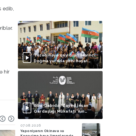
 edib,
iblər.
Təzəbinəyə qayıdışın sevinci:
Doğma yurdda yeni həyat
başlayır
ə hir
Əbu-Dabidə “Zayed İnsan
Qardaşlığı Mükafatı”nın
təqdimolunma mərasimi
keçirilib
07.08.2026
Yaponiyanın Okinava və
Kaqosima hava limanlarında