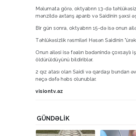
Məlumata görə, oktyabrın 13-də təhlükəsiz
mənzildə axtarış aparıb və Saidinin şəxsi əş
Bir gün sonra, oktyabrın 15-də isə onun ailə
Təhlükəsizlik rəsmiləri Həsən Saidinin "ürə
Onun ailəsi isə fəalın bədənində çoxsaylı 
öldürüldüyünü bildiriblər.
2 qız atası olan Saidi və qardaşı bundan əvv
neçə dəfə həbs olunublar.
visiontv.az
GÜNDƏLIK