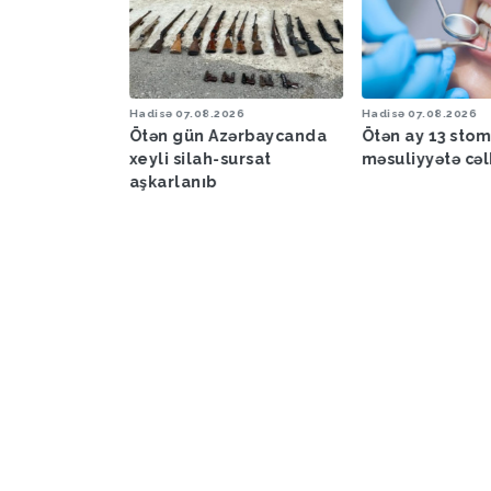
6
Hadisə
07.08.2026
Hadisə
07.08.2026
a proqnozu
Ötən gün Azərbaycanda
Ötən ay 13 sto
xeyli silah-sursat
məsuliyyətə cəl
aşkarlanıb