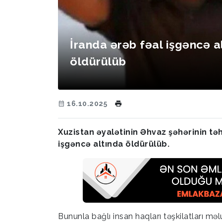
İranda ərəb fəal işgəncə a
öldürülüb
16.10.2025
Xuzistan əyalətinin Əhvaz şəhərinin tə
işgəncə altında öldürülüb.
Bununla bağlı insan haqları təşkilatları mə