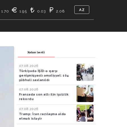
AZ
1.70
1.95
0.03
2.08
TIKASI
BIZ KIMIK
ƏLAQƏ
Xəbər lenti
07.08.2026
Türkiyədə İŞİD-ə qarşı
genişmiqyaslı əməliyyat: 104
şübhəli saxlanıldı
07.08.2026
Fransada son altı ilin işsizlik
rekordu
07.08.2026
Tramp: İran razılaşma əldə
etmək istəyir