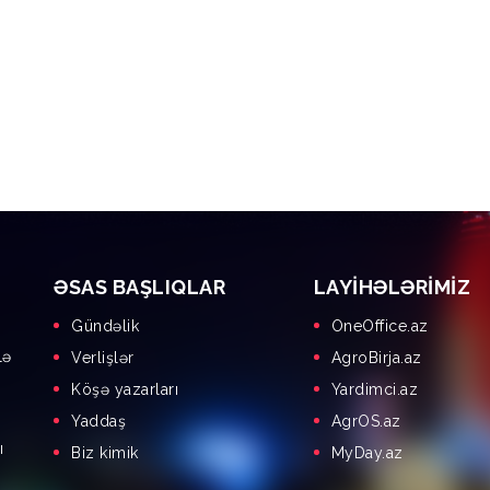
ƏSAS BAŞLIQLAR
LAYIHƏLƏRIMIZ
Gündəlik
OneOffice.az
lə
Verlişlər
AgroBirja.az
Köşə yazarları
Yardimci.az
Yaddaş
AgrOS.az
ı
Biz kimik
MyDay.az