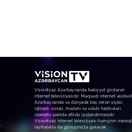
Visiontv.az Azərbaycanda fəaliyyət göstərən
internet televiziyasıdır. Məqsədi internet vasitəsi
Azərbaycanda və dünyada baş verən siyasi,
iqtisadi, sosial, mədəni və ədəbi hadisələri
operativ şəkildə efirdə işıqlandırmaqdır.
Visiontv.az İnternet televiziyası həmçinin maraql
layihələrlə də görüşünüzə gələcək.