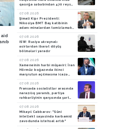
qasırğa səbəbindən 470 reys
ləğv edilib
07.08.2026
Şimali Kipr Prezidenti:
Nikosiya BMT Baş katibinin
adanı minalardan təmizləmək
Hava
05.08.2026
Hadisə
05.08.2026
təklifini rədd edib
 aid
Bakıya yağış yağacaq
Azərbaycan gömrükçü
07.08.2026
lanıb
İrandan Britaniyaya y
ISW: Rusiya ukraynalı
əsirlərdən ibarət döyüş
aparan maşında 4,5 k
bölmələri yaradır
tiryək aşkarlayıblar-
FOTO
07.08.2026
Xameneinin hərbi müşaviri: İran
Hörmüz boğazında ikinci
marşrutun açılmasına icazə
verməyəcək
07.08.2026
Fransada sosialistlər arasında
narazılıq yaranıb, partiya
rəhbərliyinin qarşısında şərt
qoyulub
07.08.2026
Mikayıl Cabbarov: "Süni
intellekt sayəsində karbamid
zavodunda istehsal artıb"