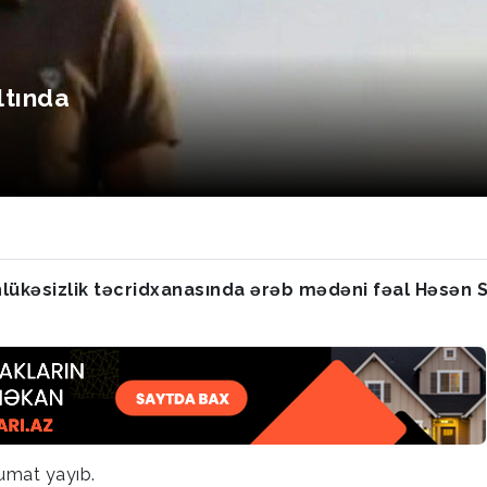
ltında
hlükəsizlik təcridxanasında ərəb mədəni fəal Həsən S
lumat yayıb.