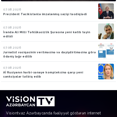
07.08.2026
Prezident Tacikistanla imzalanmış sazişi təsdiqlədi
07.08.2026
İranda Ali Milli Təhlükəsizlik Şurasına yeni katib təyin
edildi
07.08.2026
Jurnalist vəsiqəsinin verilməsinə və dəyişdirilməsinə görə
ödəniş ləğv edilib
07.08.2026
Aİ Rusiyanın hərbi-sənaye kompleksinə qarşı yeni
sanksiyalar tətbiq edib
Visiontv.az Azərbaycanda fəaliyyət göstərən internet