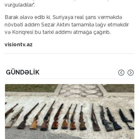
vurğuladılar".
Barak əlavə edib ki, Suriyaya real şans verməkdə
növbəti addım Sezar Aktını tamamilə ləğv etməkdir
və Konqresi bu tarixi addımı atmağa çağırıb.
visiontv.az
GÜNDƏLIK