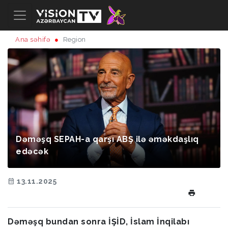
Ana səhifə
Region
Dəməşq SEPAH-a qarşı ABŞ ilə əməkdaşlıq
edəcək
13.11.2025
Dəməşq bundan sonra İŞİD, İslam İnqilabı