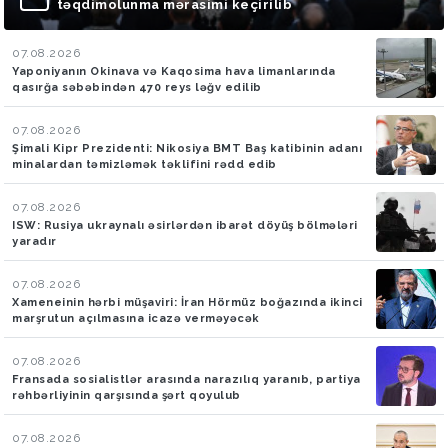
təqdimolunma mərasimi keçirilib
07.08.2026
Yaponiyanın Okinava və Kaqosima hava limanlarında
qasırğa səbəbindən 470 reys ləğv edilib
07.08.2026
Şimali Kipr Prezidenti: Nikosiya BMT Baş katibinin adanı
minalardan təmizləmək təklifini rədd edib
07.08.2026
ISW: Rusiya ukraynalı əsirlərdən ibarət döyüş bölmələri
yaradır
07.08.2026
Xameneinin hərbi müşaviri: İran Hörmüz boğazında ikinci
marşrutun açılmasına icazə verməyəcək
07.08.2026
Fransada sosialistlər arasında narazılıq yaranıb, partiya
rəhbərliyinin qarşısında şərt qoyulub
07.08.2026