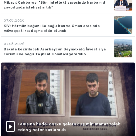
Mikayıl Cabbarov: "Süni intellekt sayəsində karbamid
zavodunda istehsal artıb"
07.08.2026
KİV: Hörmüz boğazı ilə bağlı İran və Oman arasında
müvəqqəti razılaşma əldə olunub
07.08.2026
Bakıda keçiriləcək Azərbaycan Beynəlxalq İnvestisiya
Forumu ilə bağlı Təşkilat Komitəsi yaradılıb
Tanışına hədə-qorxu gələrək 25 min manat tələb
edən 3 nəfər saxlanılıb