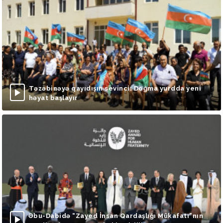
Təzəbinəyə qayıdışın sevinci: Doğma yurdda yeni
həyat başlayır
Əbu-Dabidə “Zayed İnsan Qardaşlığı Mükafatı”nın