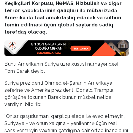
Keşikçiləri Korpusu, HƏMAS, Hizbullah və digər
terror şəbəkələrinin qalıqları ilə mübarizədə
Amerika ilə fəal əməkdaşlıq edəcək və sülhün
təmin edilməsi üçün qlobal səylərdə sadiq
tərəfdaş olacaq.
Bunu Amerikanın Suriya üzrə xüsusi nümayəndəsi
Tom Barak deyib.
Suriya prezidenti Əhməd əl-Şaranın Amerikaya
səfərinə və Amerika prezidenti Donald Trampla
görüşünə toxunan Barak bunun müsbət nəticə
verdiyini bildirib:
"Onlar qarşıdurmanı qarşılıqlı əlaqə ilə əvəz etməyin,
Suriyaya - və onun xalqına - yenilənmə üçün real
şans verməyin vaxtının çatdığına dair ortaq inanclarını