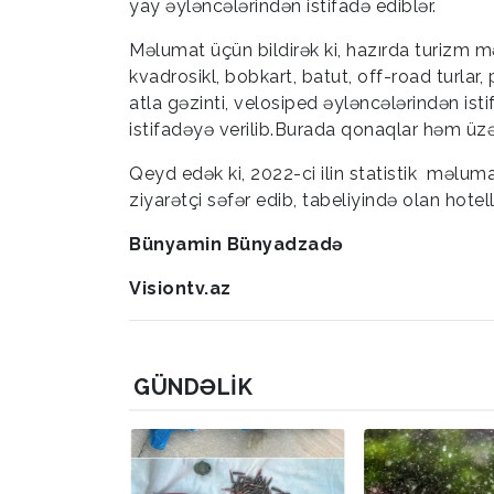
yay əyləncələrindən istifadə ediblər.
Məlumat üçün bildirək ki, hazırda turizm 
kvadrosikl, bobkart, batut, off-road turlar
atla gəzinti, velosiped əyləncələrindən ist
istifadəyə verilib.Burada qonaqlar həm üzə
Qeyd edək ki, 2022-ci ilin statistik məlu
ziyarətçi səfər edib, tabeliyində olan hote
Bünyamin Bünyadzadə
Visiontv.az
GÜNDƏLIK