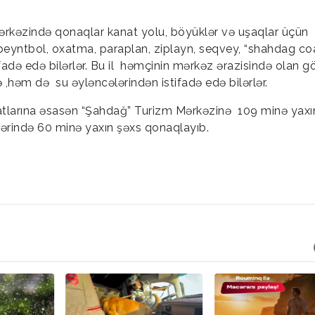
mərkəzində qonaqlar kanat yolu, böyüklər və uşaqlar üçün
, peyntbol, oxatma, paraplan, ziplayn, seqvey, “shahdag coa
ifadə edə bilərlər. Bu il həmçinin mərkəz ərazisində olan g
 ,həm də su əyləncələrindən istifadə edə bilərlər.
matlarına əsasən “Şahdağ” Turizm Mərkəzinə 109 minə yaxı
llərində 60 minə yaxın şəxs qonaqlayıb.