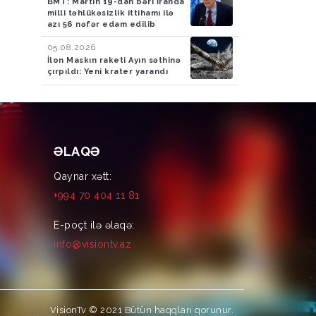
BMT: Martın 19-dan bəri İranda
milli təhlükəsizlik ittihamı ilə
azı 56 nəfər edam edilib
05.08.2026
İlon Maskın raketi Ayın səthinə
çırpıldı: Yeni krater yarandı
ƏLAQƏ
Qaynar xətt:
+994 70 404 11 81
E-poçt ilə əlaqə:
info@visiontv.az
VisionTv © 2021
Bütün haqqları qorunur.