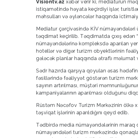
Visiontv.az
xəbər verir ki, mediaturun məq
istiqamətində həyata keçirdiyi işlər, turis
məhsulları və əyləncələr haqqında ictimai
Mediatur çərçivəsində KİV nümayəndələri üç
təqdimat keçirilib. Təqdimatda çıxış edə
nümayəndələrinə kompleksdə aparılan yenid
hotellər və digər turizm obyektlərinin fəali
gələcək planlar haqqında ətraflı məlumat v
Sədr hazırda qarşıya qoyulan əsas hədəfin 
fəsillərində fəaliyyət göstərən turizm mərkə
sayının artırılması, müştəri məmnunluğunun 
kampaniyalarının aparılması olduğunu diqq
Rüstəm Nəcəfov Turizm Mərkəzinin ölkə xari
təşviqat işlərinin aparıldığını qeyd edib.
Tədbirdə media nümayəndələrinin maraq doğ
nümayəndələri turizm mərkəzində qonaqlara