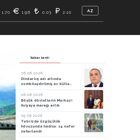
AZ
1.70
1.96
0.03
2.10
TIKASI
BIZ KIMIK
ƏLAQƏ
Xəbər lenti
06.08.2026
Dindarlıq adı altında
zombiləşdirilmiş ac kütlə…
06.08.2026
Böyük dövlətlərin Mərkəzi
Asiyaya marağı artıb
05.08.2026
Təbrizdə üzgüçülük
hövuzunda hadisə: 14 nəfər
zəhərləndi