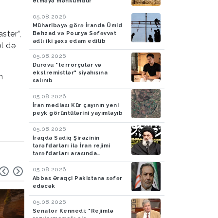
etməyə məhkumdur
05.08.2026
Müharibəyə görə İranda Ümid
ster”,
Behzad və Pourya Səfəvvət
adlı iki şəxs edam edilib
öl də
05.08.2026
Durovu "terrorçular və
ekstremistlər" siyahısına
n
salınıb
05.08.2026
İran mediası Kür çayının yeni
peyk görüntülərini yayımlayıb
05.08.2026
İraqda Sadiq Şirazinin
tərəfdarları ilə İran rejimi
tərəfdarları arasında
toqquşma yaşanıb
05.08.2026
Abbas Əraqçi Pakistana səfər
edəcək
05.08.2026
Senator Kennedi: "Rejimlə