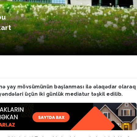
bu
art
inə yay mövsümünün başlanması ilə əlaqədar olaraq
əndələri üçün iki günlük mediatur təşkil edilib.