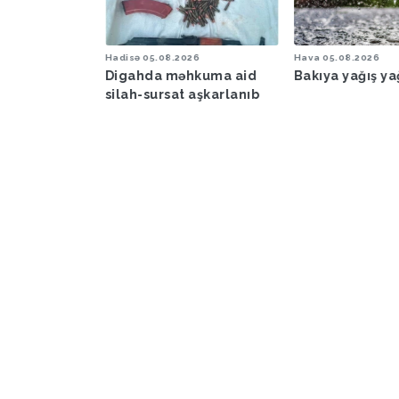
Hadisə
05.08.2026
Hava
05.08.2026
Hadi
Digahda məhkuma aid
Bakıya yağış yağacaq
Azə
silah-sursat aşkarlanıb
İra
apa
tir
FO