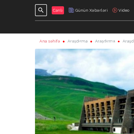
Canlı
Günün Xəbərləri
Video
Ana səhifə
Araşdırma
Araşdırma
Araşd
GÜNDƏLIK
VERILIŞLƏR