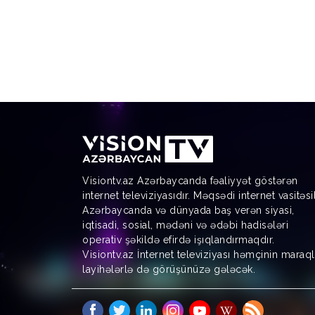
Visiontv.az Azərbaycanda fəaliyyət göstərən
internet televiziyasıdır. Məqsədi internet vasitəsi
Azərbaycanda və dünyada baş verən siyasi,
iqtisadi, sosial, mədəni və ədəbi hadisələri
operativ şəkildə efirdə işıqlandırmaqdır.
Visiontv.az İnternet televiziyası həmçinin maraql
layihələrlə də görüşünüzə gələcək.