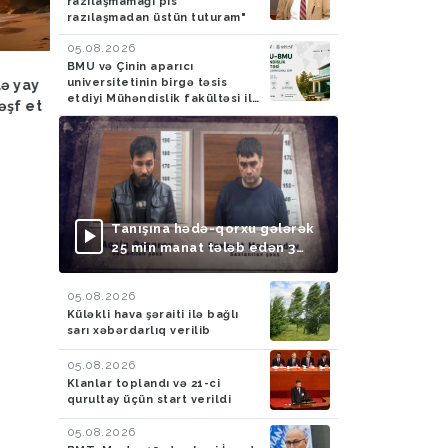
razılaşmamağı pis
razılaşmadan üstün tuturam"
05.08.2026
3.08.2026
Hadisə
03.08.2026
Hava
03.08.2
BMU və Çinin aparıcı
universitetinin birgə təsis
 il qeyri-çimərlik
Azad edilmiş ərazilərdə
Sabahın h
etdiyi Mühəndislik fakültəsi ilk
ərdə suda batan 40
ötən ay 788 mina, 2106
açıqlanıb
tələbələrini qəbul edir
 meyiti tapılıb, 55
PHS aşkarlanıb
ilas edilib
Tanışına hədə-qorxu gələrək
25 min manat tələb edən 3
nəfər saxlanılıb
05.08.2026
Küləkli hava şəraiti ilə bağlı
sarı xəbərdarlıq verilib
05.08.2026
Klanlar toplandı və 21-ci
qurultay üçün start verildi
05.08.2026