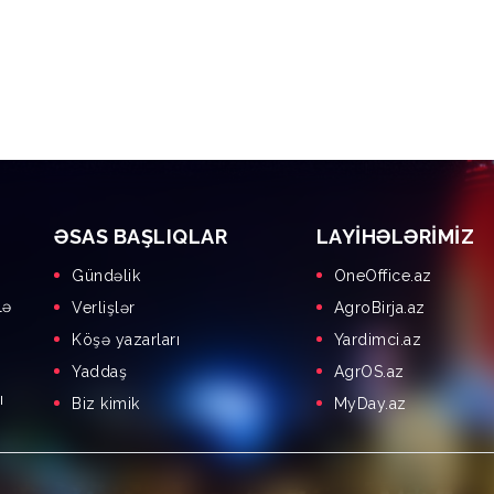
ƏSAS BAŞLIQLAR
LAYIHƏLƏRIMIZ
Gündəlik
OneOffice.az
lə
Verlişlər
AgroBirja.az
Köşə yazarları
Yardimci.az
Yaddaş
AgrOS.az
ı
Biz kimik
MyDay.az