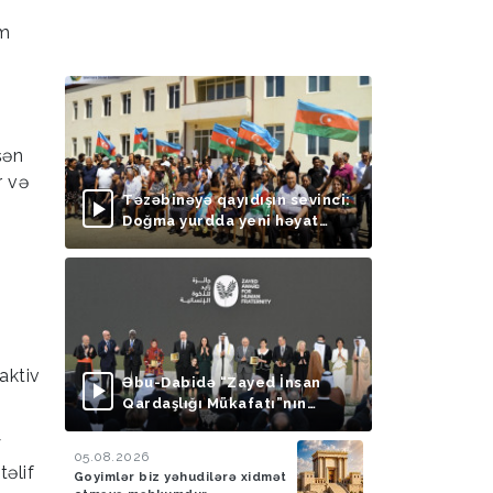
zm
şən
r və
Təzəbinəyə qayıdışın sevinci:
Doğma yurdda yeni həyat
başlayır
aktiv
Əbu-Dabidə “Zayed İnsan
Qardaşlığı Mükafatı”nın
təqdimolunma mərasimi
V
keçirilib
05.08.2026
təlif
Goyimlər biz yəhudilərə xidmət