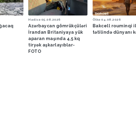
sə
05.08.2026
Ölkə
04.08.2026
Hadisə
0
rbaycan gömrükçüləri
Bakcell rouminqi ilə yay
FHN: Bu
ndan Britaniyaya yük
tətilində dünyanı kəşf et
ərazil
ran maşında 4,5 kq
nəfərin
yək aşkarlayıblar-
nəfər x
TO