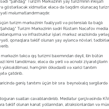
sədi “Şahdağ“ Turizm Mərkəzinin yay turizminin inkişafı
tlərə göstəriləcək xidmətlər, eləcə də təqdim olunacaq turi
yyəti məlumatlandırmaqdır.
ün turizm mərkəzinin fəaliyyəti və potensialı ilə bağlı
n “Şahdağ” Turizm Mərkəzinin sədri Rüstəm Nəcəfov media
ənqurma və infrastruktur işləri, mərkəz ərazisində yerlə
yyəti, qonaqlara təklif olunan yay əyləncə növləri, tədbirlə
erib.
mərkəzin təkcə qış turizmi baxımından deyil, ilin bütün
zi kimi tanıdılması, eləcə də yerli və əcnəbi ziyarətçilərin
yüksəldilməsi, həmçinin ölkədaxili və xarici tanıtım
ətə çatdırıb.
cində geniş tanıtımı üçün bir sıra beynəlxalq sərgilərdə 
uran sualları cavablandırılıb. Mediatur çərçivəsində Kİ
 təklif olunan kanat yollarından, atraksionlardan və müx