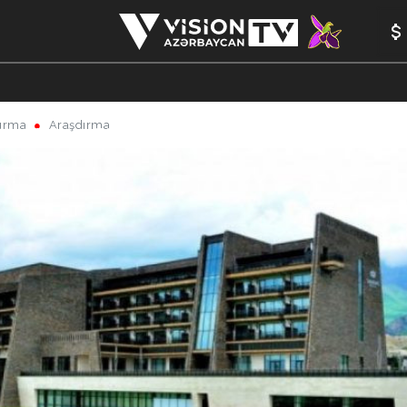
ırma
Araşdırma
ANALİTİKA
YAZARLAR
FORMULA 1
YADDAŞ
PEŞƏ E