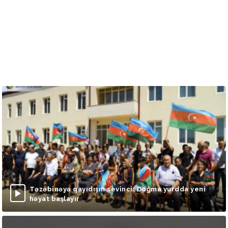
Təzəbinəyə qayıdışın sevinci: Doğma yurdda yeni
həyat başlayır