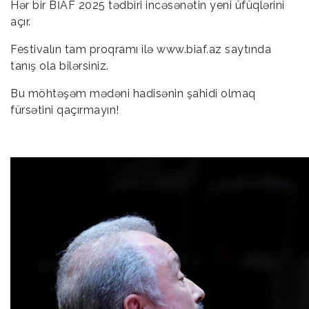
Hər bir BİAF 2025 tədbiri incəsənətin yeni üfüqlərini
açır.
Festivalın tam proqramı ilə www.biaf.az saytında
tanış ola bilərsiniz.
Bu möhtəşəm mədəni hadisənin şahidi olmaq
fürsətini qaçırmayın!