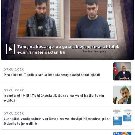
Tanışına hədə-qorxu gələrək 25 min manat tələb
edən 3 nəfər saxlanılıb
07.08.2026
Prezident Tacikistanla imzalanmış sazişi təsdiqlədi
07.08.2026
İranda Ali Milli Təhlükəsizlik Şurasına yeni katib təyin
edildi
07.08.2026
Jurnalist vəsiqəsinin verilməsinə və dəyişdirilməsinə görə
ödəniş ləğv edilib