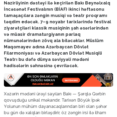
Nazirliyinin dəstəyi ilə keçirilən Bakı Beynəlxalq
İncəsənət Festivalının (BİAF) ikinci həftəsonu
tamaşaçılara zəngin musiqi və teatr proqramı
təqdim edəcək. 7–9 noyabr tarixlərində festival
ziyarətçiləri klassik musiqinin şah əsərlərindən
və müasir dramaturgiyanın parlaq
nümunələrindən zövq ala biləcəklər. Müslüm
Maqomayev adına Azərbaycan Dövlət
Filarmoniyası və Azərbaycan Dövlət Musiqili
Teatrı bu dəfə dünya səviyyəli mədəni
hadisələrin səhnəsinə çevriləcək.
Xəzərin mədəni ürəyi sayılan Bakı — Şərqlə Qərbin
qovuşduğu unikal məkandır. Tarixən Böyük İpək
Yolunun mühüm dayanacaqlarından biri olan şəhər
bu gün də xalqları birləşdirir, öz zəngin irsi ilə ilham