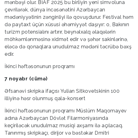
mənbəyi olur. BİAF 2025 bu birliyin yeni simvoluna
çevrilərək, dünya incəsənətini Azərbaycan
mədəniyyətinin zənginliyi ilə qovuşdurur. Festival həm
də paytaxt üçün xüsusi əhəmiyyət daşıyır: o, Bakının
turizm potensialını artırır, beynəlxalq əlaqələrin
möhkəmlənməsinə xidmət edir və şəhər sakinlərinə,
eləcə də qonaqlara unudulmaz mədəni təcrübə bəxş
edir.
İkinci həftəsonunun proqramı
7 noyabr (cümə)
Əfsanəvi skripka ifaçısı Yulian Sitkovetskinin 100
illiyinə həsr olunmuş qala-konsert
İkinci həftəsonunun proqramı Müslüm Maqomayev
adına Azərbaycan Dövlət Filarmoniyasında
keçiriləcək unudulmaz musiqi axşamı ilə açılacaq.
Tanınmış skripkaçı, dirijor və bəstəkar Dmitri