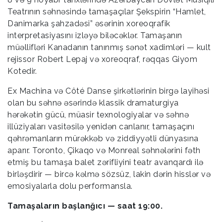
Teatrının səhnəsində tamaşaçılar Şekspirin “Hamlet,
Danimarka şahzadəsi” əsərinin xoreoqrafik
interpretasiyasını izləyə biləcəklər. Tamaşanın
müəllifləri Kanadanın tanınmış sənət xadimləri — kult
rejissor Robert Lepaj və xoreoqraf, rəqqas Giyom
Kotedir.
Ex Machina və Côté Danse şirkətlərinin birgə layihəsi
olan bu səhnə əsərində klassik dramaturgiya
hərəkətin gücü, müasir texnologiyalar və səhnə
illüziyaları vasitəsilə yenidən canlanır, tamaşaçını
qəhrəmanların mürəkkəb və ziddiyyətli dünyasına
aparır. Toronto, Çikaqo və Monreal səhnələrini fəth
etmiş bu tamaşa balet zərifliyini teatr avanqardı ilə
birləşdirir — bircə kəlmə sözsüz, lakin dərin hisslər və
emosiyalarla dolu performansla.
Tamaşaların başlanğıcı — saat 19:00.