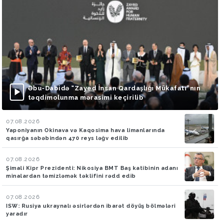
Əbu-Dabidə “Zayed İnsan Qardaşlığı Mükafatı”nın
təqdimolunma mərasimi keçirilib
07.08.2026
Yaponiyanın Okinava və Kaqosima hava limanlarında
qasırğa səbəbindən 470 reys ləğv edilib
07.08.2026
Şimali Kipr Prezidenti: Nikosiya BMT Baş katibinin adanı
minalardan təmizləmək təklifini rədd edib
07.08.2026
ISW: Rusiya ukraynalı əsirlərdən ibarət döyüş bölmələri
yaradır