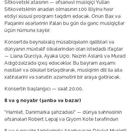
Sitkovetski atasının — əfsanəvi musiqiçi Yulian
Sitkovetskinin anadan olmasının 100 illiyinə həsr
etdiyi xüsusi proqram təqdim edəcək. Onun Bax və
Paqanini əsərlərinin ifaları bu gün də gənc musiqiçilər
üçün nümunə sayılır.
Konsertdə beynəlxalq müsabiqələrin qalibləri və
dünyanın müxtəlif ölkələrindən olan istedadlı ifaçılar
— Liana Qurciya, Ayaka Uçio, Nəzrin Aslanlı və Murad
Adıgözəlzadə çıxış edəcəklər. Bu bayram axşamı
nəsilləri və ölkələri birləşdirərək, musiqinin dili ilə ailə
xatirələrini və sənətin əzəmətini bir araya gətirəcək.
Konsertin başlanğıcı — saat 20:00.
8 və 9 noyabr (şənbə və bazar)
“Hamlet, Danimarka şahzadəsi” — dünya səhnəsinin
əfsanələri Robert Lepaj və Giyom Kote tərəfindən
8 və 9 noyabr tarixlərində Azərbaycan Dövlət Musiqili