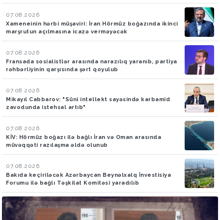
07.08.2026
Xameneinin hərbi müşaviri: İran Hörmüz boğazında ikinci
marşrutun açılmasına icazə verməyəcək
07.08.2026
Fransada sosialistlər arasında narazılıq yaranıb, partiya
rəhbərliyinin qarşısında şərt qoyulub
07.08.2026
Mikayıl Cabbarov: "Süni intellekt sayəsində karbamid
zavodunda istehsal artıb"
07.08.2026
KİV: Hörmüz boğazı ilə bağlı İran və Oman arasında
müvəqqəti razılaşma əldə olunub
07.08.2026
Bakıda keçiriləcək Azərbaycan Beynəlxalq İnvestisiya
Forumu ilə bağlı Təşkilat Komitəsi yaradılıb