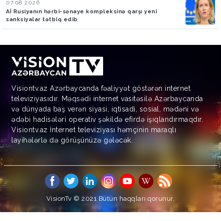
07.08.2026
Aİ Rusiyanın hərbi-sənaye kompleksinə qarşı yeni
sanksiyalar tətbiq edib
Visiontv.az Azərbaycanda fəaliyyət göstərən internet
televiziyasıdır. Məqsədi internet vasitəsilə Azərbaycanda
və dünyada baş verən siyasi, iqtisadi, sosial, mədəni və
ədəbi hadisələri operativ şəkildə efirdə işıqlandırmaqdır.
Visiontv.az İnternet televiziyası həmçinin maraqlı
layihələrlə də görüşünüzə gələcək.
VisionTv © 2021
Bütün haqqları qorunur.