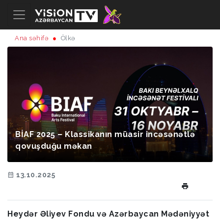
Ana səhifə
Ölkə
BİAF 2025 – Klassikanın müasir incəsənətlə
qovuşduğu məkan
13.10.2025
Heydər Əliyev Fondu və Azərbaycan Mədəniyyət