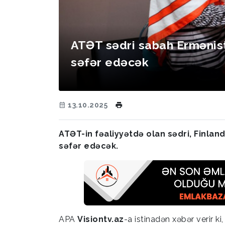
ATƏT sədri sabah Ermənis
səfər edəcək
13.10.2025
ATƏT-in fəaliyyətdə olan sədri, Finland
səfər edəcək.
APA
Visiontv.az
-a istinadən xəbər verir 