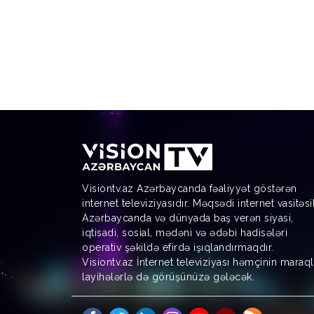
Visiontv.az Azərbaycanda fəaliyyət göstərən
internet televiziyasıdır. Məqsədi internet vasitəsi
Azərbaycanda və dünyada baş verən siyasi,
iqtisadi, sosial, mədəni və ədəbi hadisələri
operativ şəkildə efirdə işıqlandırmaqdır.
Visiontv.az İnternet televiziyası həmçinin maraql
layihələrlə də görüşünüzə gələcək.