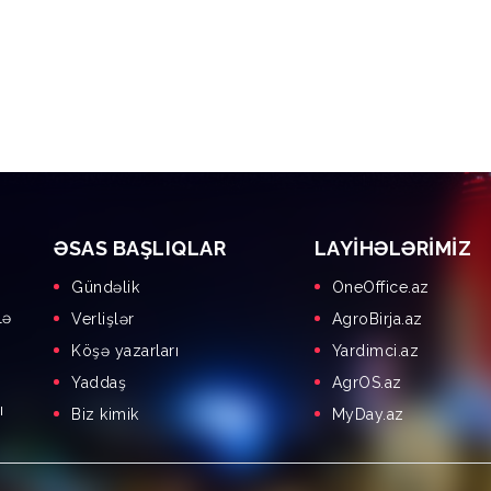
ƏSAS BAŞLIQLAR
LAYIHƏLƏRIMIZ
Gündəlik
OneOffice.az
lə
Verlişlər
AgroBirja.az
Köşə yazarları
Yardimci.az
Yaddaş
AgrOS.az
ı
Biz kimik
MyDay.az