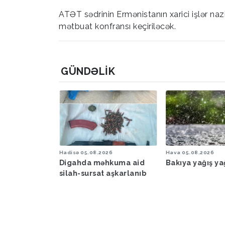
ATƏT sədrinin Ermənistanın xarici işlər na
mətbuat konfransı keçiriləcək.
GÜNDƏLIK
6
Hadisə
05.08.2026
Hava
05.08.2026
şəraiti ilə
Digahda məhkuma aid
Bakıya yağış y
əbərdarlıq
silah-sursat aşkarlanıb