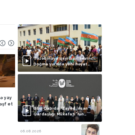
Təzəbinəyə qayıdışın sevinci:
Doğma yurdda yeni həyat
başlayır
Hadisə
03.08.2026
Hadisə
03.08.2026
lə yay
FHN: Bu il qeyri-çimərlik
Azad edilmiş ərazilər
əşf et
ərazilərdə suda batan 40
ötən ay 788 mina, 210
Əbu-Dabidə “Zayed İnsan
nəfərin meyiti tapılıb, 55
PHS aşkarlanıb
Qardaşlığı Mükafatı”nın
nəfər xilas edilib
təqdimolunma mərasimi
keçirilib
06.08.2026