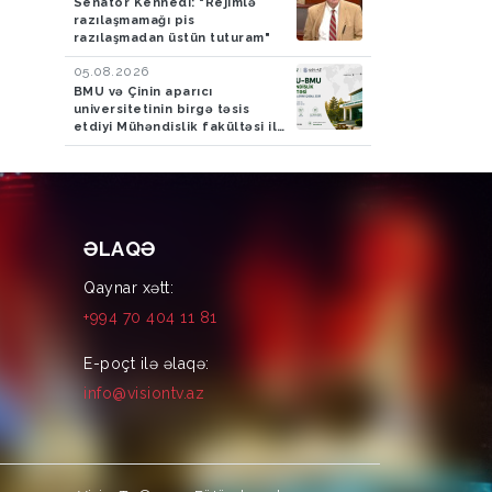
Senator Kennedi: "Rejimlə
razılaşmamağı pis
razılaşmadan üstün tuturam"
05.08.2026
BMU və Çinin aparıcı
universitetinin birgə təsis
etdiyi Mühəndislik fakültəsi ilk
tələbələrini qəbul edir
ƏLAQƏ
Qaynar xətt:
+994 70 404 11 81
E-poçt ilə əlaqə:
info@visiontv.az