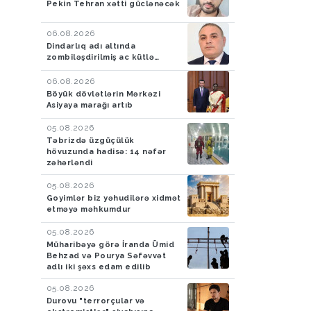
Pekin Tehran xətti güclənəcək
06.08.2026
Dindarlıq adı altında
zombiləşdirilmiş ac kütlə…
06.08.2026
Böyük dövlətlərin Mərkəzi
Asiyaya marağı artıb
05.08.2026
Təbrizdə üzgüçülük
hövuzunda hadisə: 14 nəfər
zəhərləndi
05.08.2026
Goyimlər biz yəhudilərə xidmət
etməyə məhkumdur
05.08.2026
Müharibəyə görə İranda Ümid
Behzad və Pourya Səfəvvət
adlı iki şəxs edam edilib
05.08.2026
Durovu "terrorçular və