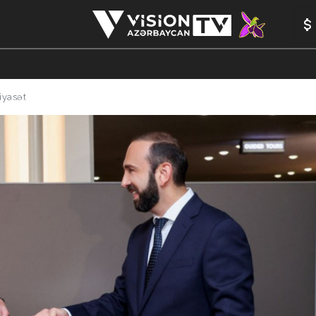
iyasət
ANALİTİKA
YAZARLAR
FORMULA 1
YADDAŞ
PEŞƏ E