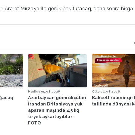
ziri Ararat Mirzoyanla görüş baş tutacaq, daha sonra birgə
Hadisə
05.08.2026
Ölkə
04.08.2026
ağacaq
Azərbaycan gömrükçüləri
Bakcell rouminqi i
İrandan Britaniyaya yük
tətilində dünyanı k
aparan maşında 4,5 kq
tiryək aşkarlayıblar-
FOTO