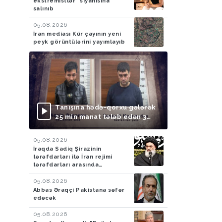
ekstremistlər" siyahısına
salınıb
05.08.2026
İran mediası Kür çayının yeni
peyk görüntülərini yayımlayıb
Tanışına hədə-qorxu gələrək
25 min manat tələb edən 3
nəfər saxlanılıb
05.08.2026
İraqda Sadiq Şirazinin
tərəfdarları ilə İran rejimi
tərəfdarları arasında
toqquşma yaşanıb
05.08.2026
Abbas Əraqçi Pakistana səfər
edəcək
05.08.2026