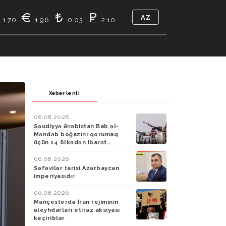
AZ
1.70
1.96
0.03
2.10
TIKASI
BIZ KIMIK
ƏLAQƏ
Xəbər lenti
06.08.2026
Səudiyyə Ərəbistan Bab əl-
Məndəb boğazını qorumaq
üçün 14 ölkədən ibarət
müdafiə koalisiyası yaradıb
06.08.2026
Səfəvilər tarixi Azərbaycan
imperiyasıdır
06.08.2026
Mançesterdə İran rejiminin
əleyhdarları etiraz aksiyası
keçiriblər