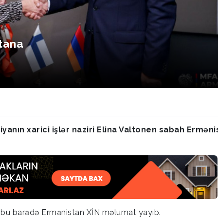
tana
iyanın xarici işlər naziri Elina Valtonen sabah Ermən
ki, bu barədə Ermənistan XİN məlumat yayıb.