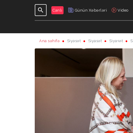
Canlı
Günün Xəbərləri
Video
Ana səhifə
Siyasət
Siyasət
Siyasət
S
GÜNDƏLIK
VERILIŞLƏR