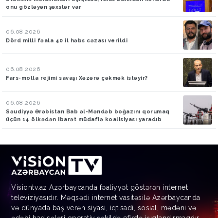
onu gözləyən şəxslər var
06.08.2026
Dörd milli fəala 40 il həbs cəzası verildi
06.08.2026
Fars-molla rejimi savaşı Xəzərə çəkmək istəyir?
06.08.2026
Səudiyyə Ərəbistan Bab əl-Məndəb boğazını qorumaq
üçün 14 ölkədən ibarət müdafiə koalisiyası yaradıb
Visiontv.az Azərbaycanda fəaliyyət göstərən internet
televiziyasıdır. Məqsədi internet vasitəsilə Azərbaycanda
və dünyada baş verən siyasi, iqtisadi, sosial, mədəni və