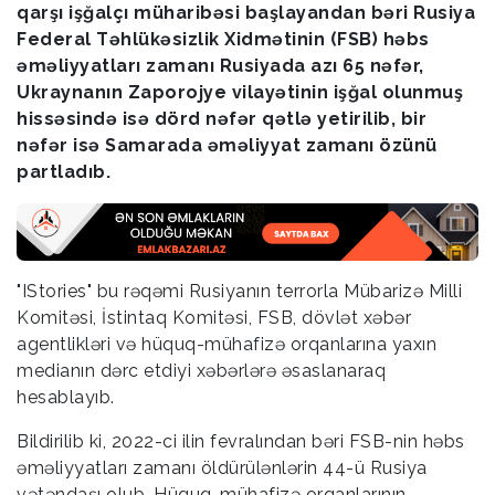
qarşı işğalçı müharibəsi başlayandan bəri Rusiya
Federal Təhlükəsizlik Xidmətinin (FSB) həbs
əməliyyatları zamanı Rusiyada azı 65 nəfər,
Ukraynanın Zaporojye vilayətinin işğal olunmuş
hissəsində isə dörd nəfər qətlə yetirilib, bir
nəfər isə Samarada əməliyyat zamanı özünü
partladıb.
"IStories" bu rəqəmi Rusiyanın terrorla Mübarizə Milli
Komitəsi, İstintaq Komitəsi, FSB, dövlət xəbər
agentlikləri və hüquq-mühafizə orqanlarına yaxın
medianın dərc etdiyi xəbərlərə əsaslanaraq
hesablayıb.
Bildirilib ki, 2022-ci ilin fevralından bəri FSB-nin həbs
əməliyyatları zamanı öldürülənlərin 44-ü Rusiya
vətəndaşı olub. Hüquq-mühafizə orqanlarının