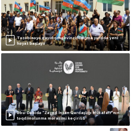
Təzəbinəyə qayıdışın sevinci: Doğma yurdda yeni
həyat başlayır
Əbu-Dabidə “Zayed İnsan Qardaşlığı Mükafatı”nın
təqdimolunma mərasimi keçirilib