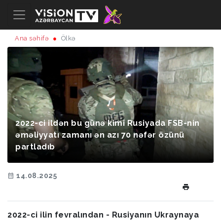
Ana səhifə
Ölkə
2022-ci ildən bu günə kimi Rusiyada FSB-nin
əməliyyatı zamanı ən azı 70 nəfər özünü
partladıb
14.08.2025
2022-ci ilin fevralından - Rusiyanın Ukraynaya