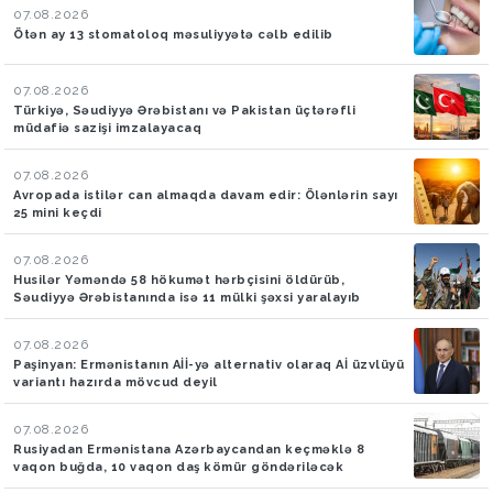
07.08.2026
Ötən ay 13 stomatoloq məsuliyyətə cəlb edilib
07.08.2026
Türkiyə, Səudiyyə Ərəbistanı və Pakistan üçtərəfli
müdafiə sazişi imzalayacaq
07.08.2026
Avropada istilər can almaqda davam edir: Ölənlərin sayı
25 mini keçdi
07.08.2026
Husilər Yəməndə 58 hökumət hərbçisini öldürüb,
Səudiyyə Ərəbistanında isə 11 mülki şəxsi yaralayıb
07.08.2026
Paşinyan: Ermənistanın Aİİ-yə alternativ olaraq Aİ üzvlüyü
variantı hazırda mövcud deyil
07.08.2026
Rusiyadan Ermənistana Azərbaycandan keçməklə 8
vaqon buğda, 10 vaqon daş kömür göndəriləcək