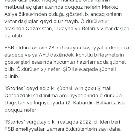
mətbuat açıqlamalarında doqquz nəfərin Mərkəzi
Asiya ölkələrindən olduğu göstərilib, ancaq onların
vətəndaşlıqları qeyd olunmayıb. Öldürülənlər
arasında Qazaxıstan, Ukrayna və Belarus vətəndaşları
da olub.
FSB öldürülənlərin 28-ni Ukrayna kəşfiyyat xidməti ilə
əlaqədə və ya AFU daxilindəki könüllü birləşmələrin
göstərişləri əsasında hücumlar hazırlamaqda şübhəli
bilib. Öldürülən 27 nəfər İŞİD ilə əlaqədə şübhəli
bilinib.
"IStories" qeyd edib ki, şübhəlilərin çoxu Şimali
Qafqazdakı saxlanılma əməliyyatlarında öldürülüb -
Dağıstan və İnquşetiyada 12, Kabardin-Balkarda isə
doqquz nəfər.
"IStories" vurğulayıb ki, reallıqda 2022-ci ildən bəri
FSB əməliyyatları zamanı öldürülənlərin sayı daha