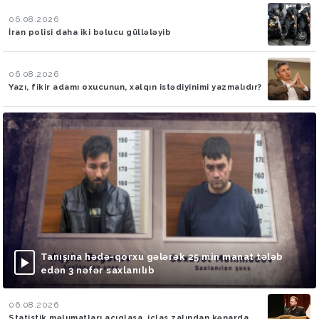
06.08.2026
İran polisi daha iki bəlucu güllələyib
06.08.2026
Yazı, fikir adamı oxucunun, xalqın istədiyinimi yazmalıdır?
Tanışına hədə-qorxu gələrək 25 min manat tələb
edən 3 nəfər saxlanılıb
06.08.2026
Statistik məlumatları açıqlasa, iclas zalından kənarda