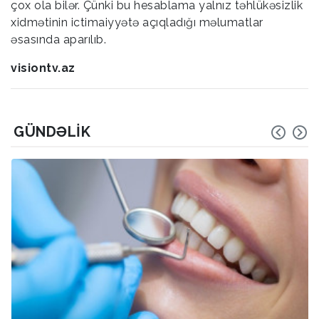
çox ola bilər. Çünki bu hesablama yalnız təhlükəsizlik
xidmətinin ictimaiyyətə açıqladığı məlumatlar
əsasında aparılıb.
visiontv.az
GÜNDƏLIK