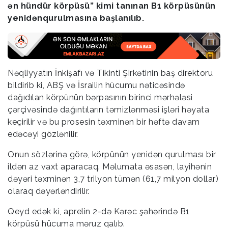
ən hündür körpüsü” kimi tanınan B1 körpüsünün
yenidənqurulmasına başlanılıb.
Nəqliyyatın İnkişafı və Tikinti Şirkətinin baş direktoru
bildirib ki, ABŞ və İsrailin hücumu nəticəsində
dağıdılan körpünün bərpasının birinci mərhələsi
çərçivəsində dağıntıların təmizlənməsi işləri həyata
keçirilir və bu prosesin təxminən bir həftə davam
edəcəyi gözlənilir.
Onun sözlərinə görə, körpünün yenidən qurulması bir
ildən az vaxt aparacaq. Məlumata əsasən, layihənin
dəyəri təxminən 3,7 trilyon tümən (61,7 milyon dollar)
olaraq dəyərləndirilir.
Qeyd edək ki, aprelin 2-də Kərəc şəhərində B1
körpüsü hücuma məruz qalıb.