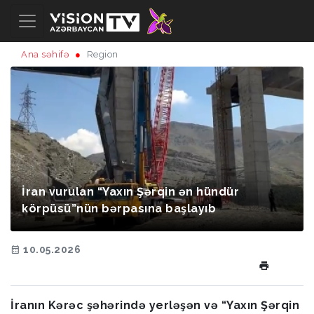
Ana səhifə
Region
İran vurulan “Yaxın Şərqin ən hündür
körpüsü”nün bərpasına başlayıb
10.05.2026
İranın Kərəc şəhərində yerləşən və “Yaxın Şərqin