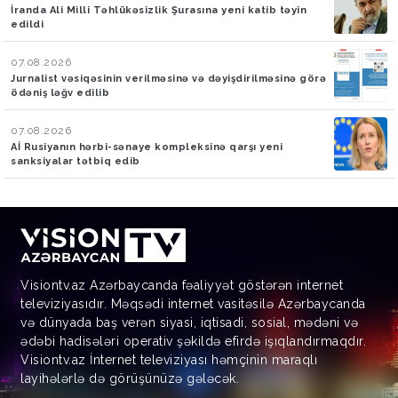
İranda Ali Milli Təhlükəsizlik Şurasına yeni katib təyin
edildi
07.08.2026
Jurnalist vəsiqəsinin verilməsinə və dəyişdirilməsinə görə
ödəniş ləğv edilib
07.08.2026
Aİ Rusiyanın hərbi-sənaye kompleksinə qarşı yeni
sanksiyalar tətbiq edib
Visiontv.az Azərbaycanda fəaliyyət göstərən internet
televiziyasıdır. Məqsədi internet vasitəsilə Azərbaycanda
və dünyada baş verən siyasi, iqtisadi, sosial, mədəni və
ədəbi hadisələri operativ şəkildə efirdə işıqlandırmaqdır.
Visiontv.az İnternet televiziyası həmçinin maraqlı
layihələrlə də görüşünüzə gələcək.