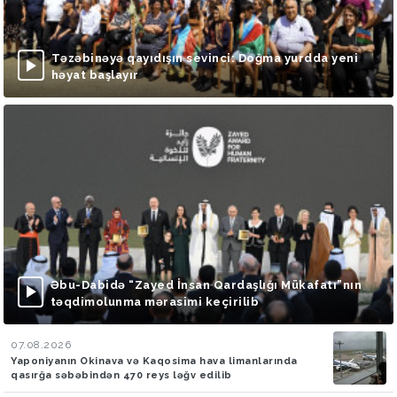
Təzəbinəyə qayıdışın sevinci: Doğma yurdda yeni
həyat başlayır
Əbu-Dabidə “Zayed İnsan Qardaşlığı Mükafatı”nın
təqdimolunma mərasimi keçirilib
07.08.2026
Yaponiyanın Okinava və Kaqosima hava limanlarında
qasırğa səbəbindən 470 reys ləğv edilib