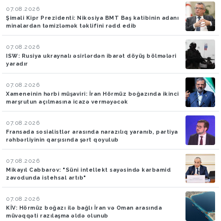
07.08.2026
Şimali Kipr Prezidenti: Nikosiya BMT Baş katibinin adanı
minalardan təmizləmək təklifini rədd edib
07.08.2026
ISW: Rusiya ukraynalı əsirlərdən ibarət döyüş bölmələri
yaradır
07.08.2026
Xameneinin hərbi müşaviri: İran Hörmüz boğazında ikinci
marşrutun açılmasına icazə verməyəcək
07.08.2026
Fransada sosialistlər arasında narazılıq yaranıb, partiya
rəhbərliyinin qarşısında şərt qoyulub
07.08.2026
Mikayıl Cabbarov: "Süni intellekt sayəsində karbamid
zavodunda istehsal artıb"
07.08.2026
KİV: Hörmüz boğazı ilə bağlı İran və Oman arasında
müvəqqəti razılaşma əldə olunub