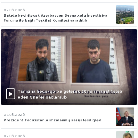
07.08.2026
Bakıda keçiriləcək Azərbaycan Beynəlxalq İnvestisiya
Forumu ilə bağlı Təşkilat Komitəsi yaradılıb
Tanışına hədə-qorxu gələrək 25 min manat tələb
edən 3 nəfər saxlanılıb
07.08.2026
Prezident Tacikistanla imzalanmış sazişi təsdiqlədi
07.08.2026