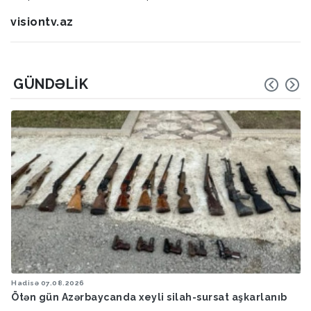
visiontv.az
GÜNDƏLIK
Hadisə
07.08.2026
Ötən gün Azərbaycanda xeyli silah-sursat aşkarlanıb