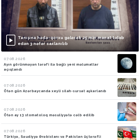
Tanışına hədə-qorxu gələrək 25 min manat tələb
edən 3 nəfər saxlanılıb
07.08.2026
Ayın görünməyən tərəfi ilə bağlı yeni məlumatlar
açıqlandı
07.08.2026
Ötən gün Azərbaycanda xeyli silah-sursat aşkarlanıb
07.08.2026
Ötən ay 13 stomatoloq məsuliyyətə cəlb edilib
07.08.2026
Türkiyə, Səudiyyə Ərəbistanı və Pakistan üçtərəfli