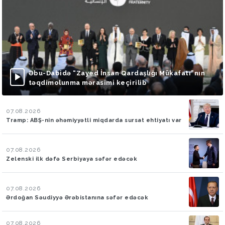
Əbu-Dabidə “Zayed İnsan Qardaşlığı Mükafatı”nın
təqdimolunma mərasimi keçirilib
07.08.2026
Tramp: ABŞ-nin əhəmiyyətli miqdarda sursat ehtiyatı var
07.08.2026
Zelenski ilk dəfə Serbiyaya səfər edəcək
07.08.2026
Ərdoğan Səudiyyə Ərəbistanına səfər edəcək
07.08.2026