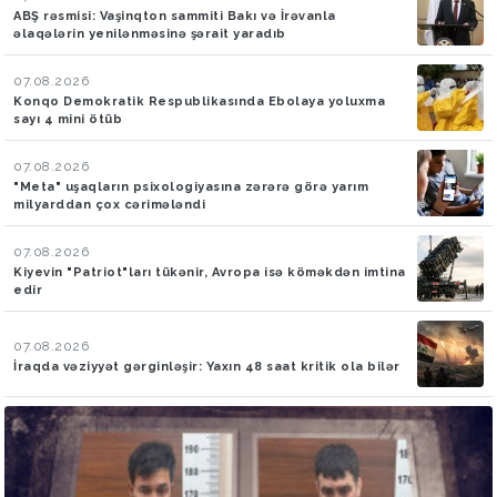
ABŞ rəsmisi: Vaşinqton sammiti Bakı və İrəvanla
əlaqələrin yenilənməsinə şərait yaradıb
07.08.2026
Konqo Demokratik Respublikasında Ebolaya yoluxma
sayı 4 mini ötüb
07.08.2026
"Meta" uşaqların psixologiyasına zərərə görə yarım
milyarddan çox cərimələndi
07.08.2026
Kiyevin "Patriot"ları tükənir, Avropa isə köməkdən imtina
edir
07.08.2026
İraqda vəziyyət gərginləşir: Yaxın 48 saat kritik ola bilər