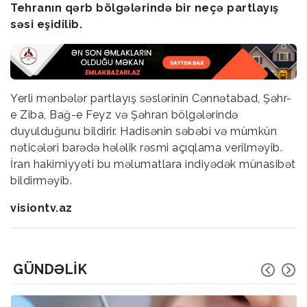
Tehranın qərb bölgələrində bir neçə partlayış
səsi eşidilib.
Yerli mənbələr partlayış səslərinin Cənnətabad, Şəhr-
e Ziba, Bağ-e Feyz və Şəhran bölgələrində
duyulduğunu bildirir. Hadisənin səbəbi və mümkün
nəticələri barədə hələlik rəsmi açıqlama verilməyib.
İran hakimiyyəti bu məlumatlara indiyədək münasibət
bildirməyib.
visiontv.az
GÜNDƏLIK