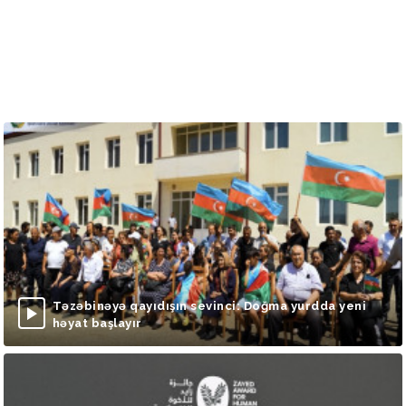
Təzəbinəyə qayıdışın sevinci: Doğma yurdda yeni
həyat başlayır