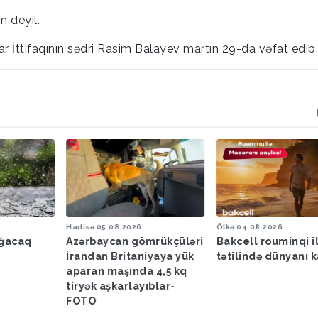
m deyil.
r İttifaqının sədri Rasim Balayev martın 29-da vəfat edib.
Hadisə
05.08.2026
Ölkə
04.08.2026
caq
Azərbaycan gömrükçüləri
Bakcell rouminqi ilə 
İrandan Britaniyaya yük
tətilində dünyanı kəşf
aparan maşında 4,5 kq
tiryək aşkarlayıblar-
FOTO