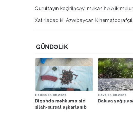
Qurultayın keçiriləcəyi məkan hələlik məlu
Xatırladaq ki, Azərbaycan Kinematoqrafçıla
GÜNDƏLIK
Hadisə
05.08.2026
Hava
05.08.2026
iti ilə
Digahda məhkuma aid
Bakıya yağış yağa
darlıq
silah-sursat aşkarlanıb