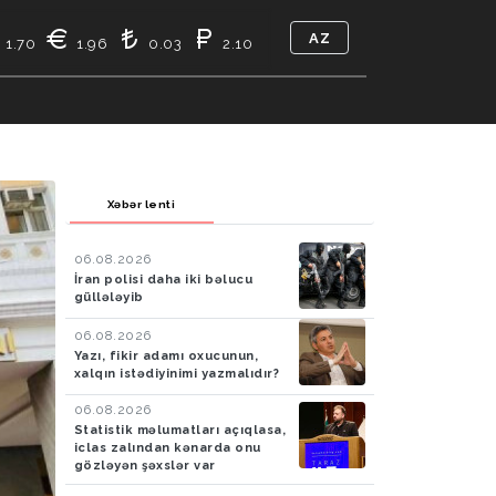
AZ
1.70
1.96
0.03
2.10
TIKASI
BIZ KIMIK
ƏLAQƏ
Xəbər lenti
06.08.2026
İran polisi daha iki bəlucu
güllələyib
06.08.2026
Yazı, fikir adamı oxucunun,
xalqın istədiyinimi yazmalıdır?
06.08.2026
Statistik məlumatları açıqlasa,
iclas zalından kənarda onu
gözləyən şəxslər var