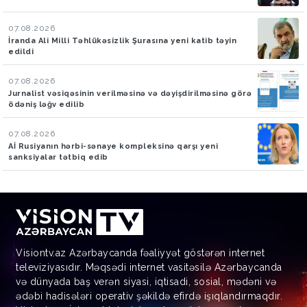
07.08.2026
İranda Ali Milli Təhlükəsizlik Şurasına yeni katib təyin
edildi
07.08.2026
Jurnalist vəsiqəsinin verilməsinə və dəyişdirilməsinə görə
ödəniş ləğv edilib
07.08.2026
Aİ Rusiyanın hərbi-sənaye kompleksinə qarşı yeni
sanksiyalar tətbiq edib
Visiontv.az Azərbaycanda fəaliyyət göstərən internet
televiziyasıdır. Məqsədi internet vasitəsilə Azərbaycanda
və dünyada baş verən siyasi, iqtisadi, sosial, mədəni və
ədəbi hadisələri operativ şəkildə efirdə işıqlandırmaqdır.