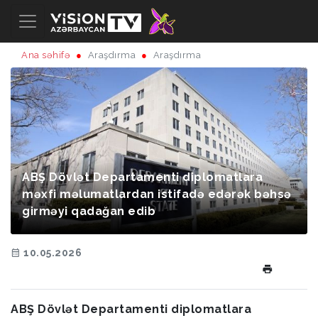
Ana səhifə
Araşdırma
Araşdırma
ABŞ Dövlət Departamenti diplomatlara
məxfi məlumatlardan istifadə edərək bəhsə
girməyi qadağan edib
10.05.2026
ABŞ Dövlət Departamenti diplomatlara