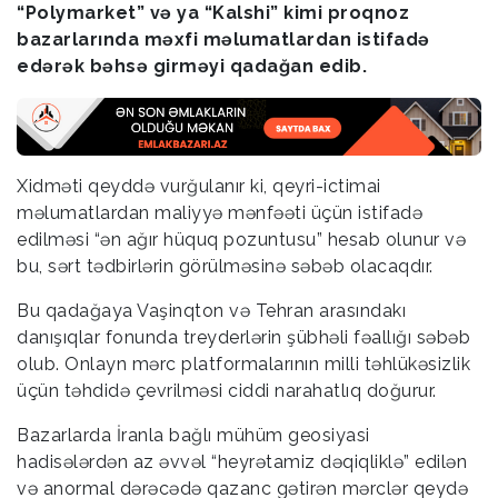
“Polymarket” və ya “Kalshi” kimi proqnoz
bazarlarında məxfi məlumatlardan istifadə
edərək bəhsə girməyi qadağan edib.
Xidməti qeyddə vurğulanır ki, qeyri-ictimai
məlumatlardan maliyyə mənfəəti üçün istifadə
edilməsi “ən ağır hüquq pozuntusu” hesab olunur və
bu, sərt tədbirlərin görülməsinə səbəb olacaqdır.
Bu qadağaya Vaşinqton və Tehran arasındakı
danışıqlar fonunda treyderlərin şübhəli fəallığı səbəb
olub. Onlayn mərc platformalarının milli təhlükəsizlik
üçün təhdidə çevrilməsi ciddi narahatlıq doğurur.
Bazarlarda İranla bağlı mühüm geosiyasi
hadisələrdən az əvvəl “heyrətamiz dəqiqliklə” edilən
və anormal dərəcədə qazanc gətirən mərclər qeydə