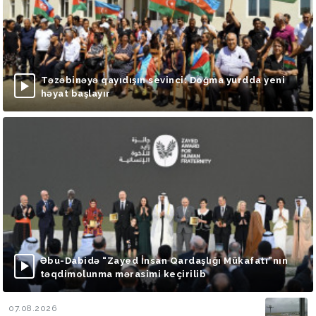
Təzəbinəyə qayıdışın sevinci: Doğma yurdda yeni
həyat başlayır
Əbu-Dabidə “Zayed İnsan Qardaşlığı Mükafatı”nın
təqdimolunma mərasimi keçirilib
07.08.2026