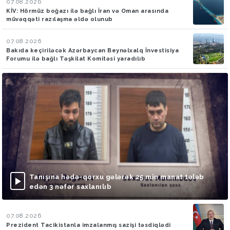
07.08.2026
KİV: Hörmüz boğazı ilə bağlı İran və Oman arasında
müvəqqəti razılaşma əldə olunub
07.08.2026
Bakıda keçiriləcək Azərbaycan Beynəlxalq İnvestisiya
Forumu ilə bağlı Təşkilat Komitəsi yaradılıb
Tanışına hədə-qorxu gələrək 25 min manat tələb
edən 3 nəfər saxlanılıb
07.08.2026
Prezident Tacikistanla imzalanmış sazişi təsdiqlədi