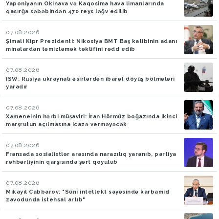
Yaponiyanın Okinava və Kaqosima hava limanlarında
qasırğa səbəbindən 470 reys ləğv edilib
07.08.2026
Şimali Kipr Prezidenti: Nikosiya BMT Baş katibinin adanı
minalardan təmizləmək təklifini rədd edib
07.08.2026
ISW: Rusiya ukraynalı əsirlərdən ibarət döyüş bölmələri
yaradır
07.08.2026
Xameneinin hərbi müşaviri: İran Hörmüz boğazında ikinci
marşrutun açılmasına icazə verməyəcək
07.08.2026
Fransada sosialistlər arasında narazılıq yaranıb, partiya
rəhbərliyinin qarşısında şərt qoyulub
07.08.2026
Mikayıl Cabbarov: "Süni intellekt sayəsində karbamid
zavodunda istehsal artıb"