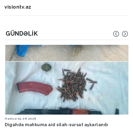
visiontv.az
GÜNDƏLIK
Hadisə
05.08.2026
Digahda məhkuma aid silah-sursat aşkarlanıb