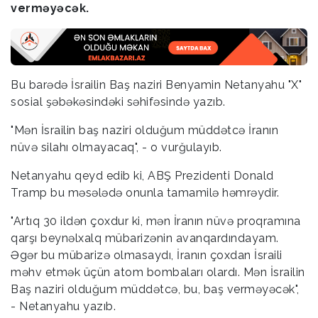
verməyəcək.
Bu barədə İsrailin Baş naziri Benyamin Netanyahu "X"
sosial şəbəkəsindəki səhifəsində yazıb.
"Mən İsrailin baş naziri olduğum müddətcə İranın
nüvə silahı olmayacaq", - o vurğulayıb.
Netanyahu qeyd edib ki, ABŞ Prezidenti Donald
Tramp bu məsələdə onunla tamamilə həmrəydir.
"Artıq 30 ildən çoxdur ki, mən İranın nüvə proqramına
qarşı beynəlxalq mübarizənin avanqardındayam.
Əgər bu mübarizə olmasaydı, İranın çoxdan İsraili
məhv etmək üçün atom bombaları olardı. Mən İsrailin
Baş naziri olduğum müddətcə, bu, baş verməyəcək",
- Netanyahu yazıb.