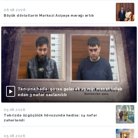
06.08.2026
Böyük dövlətlərin Mərkəzi Asiyaya marağı artıb
Tanışına hədə-qorxu gələrək 25 min manat tələb
edən 3 nəfər saxlanılıb
05.08.2026
Təbrizdə üzgüçülük hövuzunda hadisə: 14 nəfər
zəhərləndi
05.08.2026