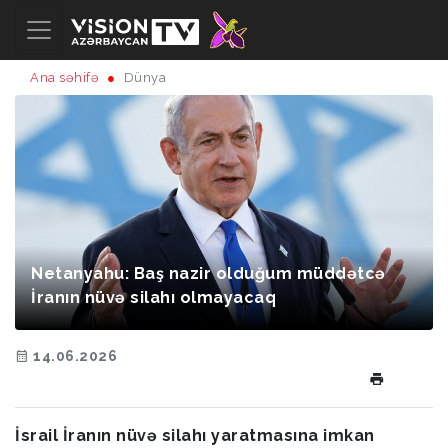
Ana səhifə
Dünya
Netanyahu: Baş nazir olduğum müddətcə
İranın nüvə silahı olmayacaq
14.06.2026
İsrail İranın nüvə silahı yaratmasına imkan