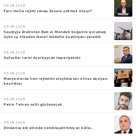
06.08.2026
Fars-molla rejimi savaşı Xəzərə çəkmək istəyir?
06.08.2026
Səudiyyə Ərəbistan Bab əl-Məndəb boğazını qorumaq
üçün 14 ölkədən ibarət müdafiə koalisiyası yaradıb
06.08.2026
Səfəvilər tarixi Azərbaycan imperiyasıdır
06.08.2026
Mançesterdə İran rejiminin əleyhdarları etiraz aksiyası
keçiriblər
06.08.2026
Pekin Tehran xətti güclənəcək
06.08.2026
Dindarlıq adı altında zombiləşdirilmiş ac kütlə…