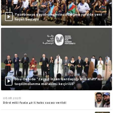
Təzəbinəyə qayıdışın sevinci: Doğma yurdda yeni
həyat başlayır
Əbu-Dabidə “Zayed İnsan Qardaşlığı Mükafatı”nın
təqdimolunma mərasimi keçirilib
06.08.2026
Dörd milli fəala 40 il həbs cəzası verildi