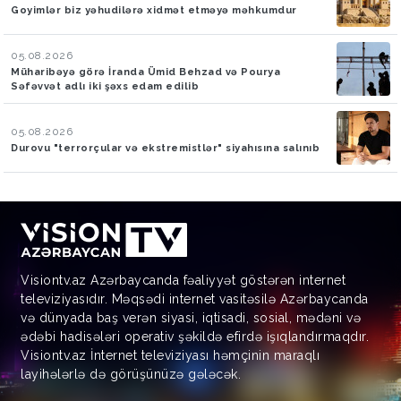
Goyimlər biz yəhudilərə xidmət etməyə məhkumdur
05.08.2026
Müharibəyə görə İranda Ümid Behzad və Pourya
Səfəvvət adlı iki şəxs edam edilib
05.08.2026
Durovu "terrorçular və ekstremistlər" siyahısına salınıb
Visiontv.az Azərbaycanda fəaliyyət göstərən internet
televiziyasıdır. Məqsədi internet vasitəsilə Azərbaycanda
və dünyada baş verən siyasi, iqtisadi, sosial, mədəni və
ədəbi hadisələri operativ şəkildə efirdə işıqlandırmaqdır.
Visiontv.az İnternet televiziyası həmçinin maraqlı
layihələrlə də görüşünüzə gələcək.