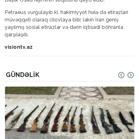
Petraeus vurğulayıb ki, hakimiyyət hələ də etirazları
müvəqqəti olaraq cilovlaya bilir, lakin İran geniş
yayılmış sosial etirazlar və dərin iqtisadi böhranla
qarşılaşıb.
visiontv.az
GÜNDƏLIK