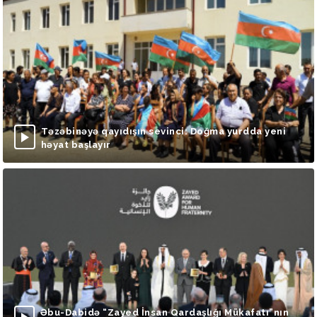
Təzəbinəyə qayıdışın sevinci: Doğma yurdda yeni
həyat başlayır
Əbu-Dabidə “Zayed İnsan Qardaşlığı Mükafatı”nın