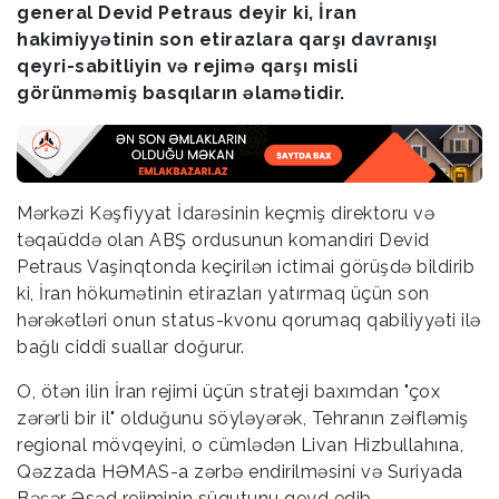
general Devid Petraus deyir ki, İran
hakimiyyətinin son etirazlara qarşı davranışı
qeyri-sabitliyin və rejimə qarşı misli
görünməmiş basqıların əlamətidir.
Mərkəzi Kəşfiyyat İdarəsinin keçmiş direktoru və
təqaüddə olan ABŞ ordusunun komandiri Devid
Petraus Vaşinqtonda keçirilən ictimai görüşdə bildirib
ki, İran hökumətinin etirazları yatırmaq üçün son
hərəkətləri onun status-kvonu qorumaq qabiliyyəti ilə
bağlı ciddi suallar doğurur.
O, ötən ilin İran rejimi üçün strateji baxımdan "çox
zərərli bir il" olduğunu söyləyərək, Tehranın zəifləmiş
regional mövqeyini, o cümlədən Livan Hizbullahına,
Qəzzada HƏMAS-a zərbə endirilməsini və Suriyada
Bəşər Əsəd rejiminin süqutunu qeyd edib.