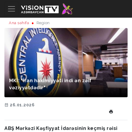
Ana səhifə
Region
MKİ: "İran hakimiyyəti indi ən zəif
vəziyyətdədir"
26.01.2026
ABŞ Mərkəzi Kəşfiyyat İdarəsinin keçmiş rəisi