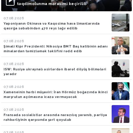
təqdimolunma mərasimi keçirilib
07.08.2026
Yaponiyanın Okinava və Kaqosima hava limanlarında
qasırğa səbəbindən 470 reys ləğv edilib
07.08.2026
Şimali Kipr Prezidenti: Nikosiya BMT Baş katibinin adanı
minalardan təmizləmək təklifini rədd edib
07.08.2026
ISW: Rusiya ukraynalı əsirlərdən ibarət döyüş bölmələri
yaradır
07.08.2026
Xameneinin hərbi müşaviri: İran Hörmüz boğazında ikinci
marşrutun açılmasına icazə verməyəcək
07.08.2026
Fransada sosialistlər arasında narazılıq yaranıb, partiya
rəhbərliyinin qarşısında şərt qoyulub
07.08.2026