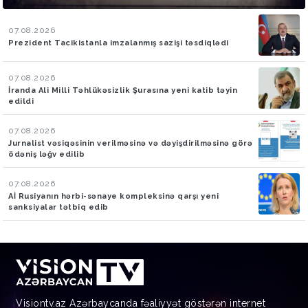
07.08.2026
Prezident Tacikistanla imzalanmış sazişi təsdiqlədi
07.08.2026
İranda Ali Milli Təhlükəsizlik Şurasına yeni katib təyin
edildi
07.08.2026
Jurnalist vəsiqəsinin verilməsinə və dəyişdirilməsinə görə
ödəniş ləğv edilib
07.08.2026
Aİ Rusiyanın hərbi-sənaye kompleksinə qarşı yeni
sanksiyalar tətbiq edib
Visiontv.az Azərbaycanda fəaliyyət göstərən internet