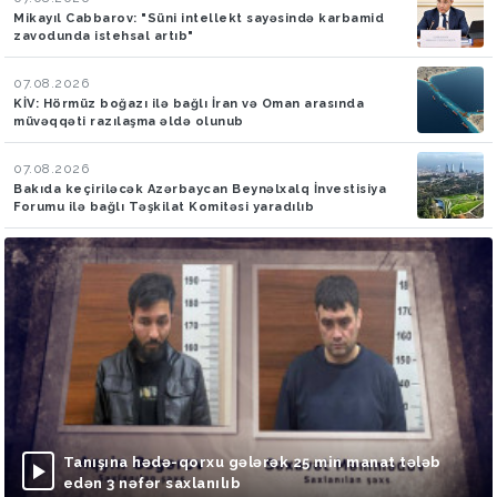
Mikayıl Cabbarov: "Süni intellekt sayəsində karbamid
zavodunda istehsal artıb"
07.08.2026
KİV: Hörmüz boğazı ilə bağlı İran və Oman arasında
müvəqqəti razılaşma əldə olunub
07.08.2026
Bakıda keçiriləcək Azərbaycan Beynəlxalq İnvestisiya
Forumu ilə bağlı Təşkilat Komitəsi yaradılıb
Tanışına hədə-qorxu gələrək 25 min manat tələb
edən 3 nəfər saxlanılıb