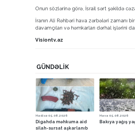
Onun sözlərinə görə, İsrail sərt şəkildə cəz
İranın Ali Rəhbəri hava zərbələri zamanı bi
davamçıları və həmkarları dərhal işlərini d
Visiontv.az
GÜNDƏLIK
6
Hadisə
05.08.2026
Hava
05.08.2026
şəraiti ilə
Digahda məhkuma aid
Bakıya yağış y
əbərdarlıq
silah-sursat aşkarlanıb