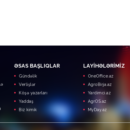
ƏSAS BAŞLIQLAR
LAYIHƏLƏRIMIZ
Gündəlik
OneOffice.az
lə
Verlişlər
AgroBirja.az
Köşə yazarları
Yardimci.az
Yaddaş
AgrOS.az
ı
Biz kimik
MyDay.az