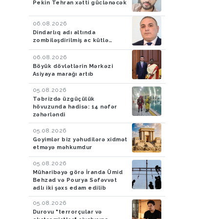
Pekin Tehran xətti güclənəcək
nəfər xilas edilib
06.08.2026
Dindarlıq adı altında
zombiləşdirilmiş ac kütlə…
06.08.2026
Böyük dövlətlərin Mərkəzi
Asiyaya marağı artıb
05.08.2026
Təbrizdə üzgüçülük
hövuzunda hadisə: 14 nəfər
zəhərləndi
05.08.2026
Goyimlər biz yəhudilərə xidmət
etməyə məhkumdur
05.08.2026
Müharibəyə görə İranda Ümid
Behzad və Pourya Səfəvvət
adlı iki şəxs edam edilib
05.08.2026
Durovu "terrorçular və