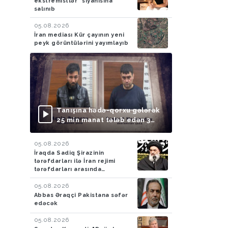
ekstremistlər" siyahısına
salınıb
05.08.2026
İran mediası Kür çayının yeni
peyk görüntülərini yayımlayıb
Tanışına hədə-qorxu gələrək
25 min manat tələb edən 3
nəfər saxlanılıb
05.08.2026
İraqda Sadiq Şirazinin
tərəfdarları ilə İran rejimi
tərəfdarları arasında
toqquşma yaşanıb
05.08.2026
Abbas Əraqçi Pakistana səfər
edəcək
05.08.2026