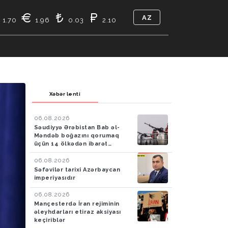
AZ
1.70
1.96
0.03
2.10
TIKASI
BIZ KIMIK
ƏLAQƏ
Xəbər lenti
06.08.2026
Səudiyyə Ərəbistan Bab əl-
Məndəb boğazını qorumaq
üçün 14 ölkədən ibarət
müdafiə koalisiyası yaradıb
06.08.2026
Səfəvilər tarixi Azərbaycan
imperiyasıdır
06.08.2026
Mançesterdə İran rejiminin
əleyhdarları etiraz aksiyası
keçiriblər