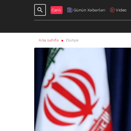
Canlı
Günün Xəbərləri
Video
Ana səhifə
Dünya
GÜNDƏLIK
VERILIŞLƏR