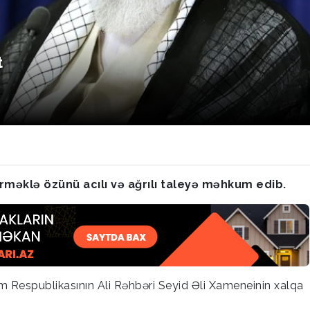
t
irməklə özünü acılı və ağrılı taleyə məhkum edib.
lam Respublikasının Ali Rəhbəri Seyid Əli Xameneinin xalqa