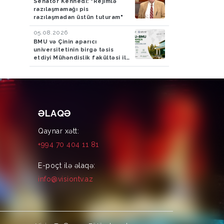
Senator Kennedi: "Rejimlə
razılaşmamağı pis
razılaşmadan üstün tuturam"
05.08.2026
BMU və Çinin aparıcı
universitetinin birgə təsis
etdiyi Mühəndislik fakültəsi ilk
tələbələrini qəbul edir
ƏLAQƏ
Qaynar xətt:
+994 70 404 11 81
E-poçt ilə əlaqə:
info@visiontv.az