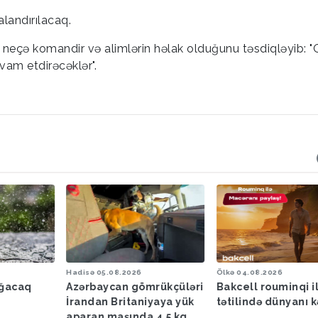
alandırılacaq.
r neçə komandir və alimlərin həlak olduğunu təsdiqləyib: "
avam etdirəcəklər".
Hadisə
05.08.2026
Ölkə
04.08.2026
ağacaq
Azərbaycan gömrükçüləri
Bakcell rouminqi i
İrandan Britaniyaya yük
tətilində dünyanı k
aparan maşında 4,5 kq