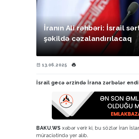
İranın Ali rəhbəri: İsrail sər
şəkildə cəzalandırılacaq
13.06.2025
İsrail gecə ərzində İrana zərbələr end
BAKU.WS
xəbər verir ki, bu sözlər İran İs
müraciətində yer alıb.