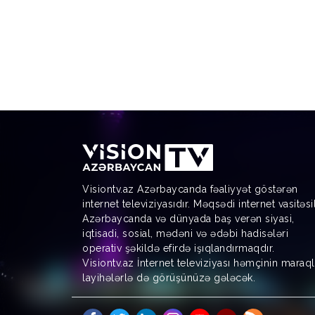
Visiontv.az Azərbaycanda fəaliyyət göstərən
internet televiziyasıdır. Məqsədi internet vasitəsi
Azərbaycanda və dünyada baş verən siyasi,
iqtisadi, sosial, mədəni və ədəbi hadisələri
operativ şəkildə efirdə işıqlandırmaqdır.
Visiontv.az İnternet televiziyası həmçinin maraql
layihələrlə də görüşünüzə gələcək.