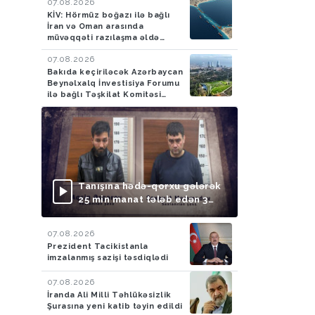
07.08.2026
KİV: Hörmüz boğazı ilə bağlı
İran və Oman arasında
müvəqqəti razılaşma əldə
olunub
07.08.2026
Bakıda keçiriləcək Azərbaycan
Beynəlxalq İnvestisiya Forumu
ilə bağlı Təşkilat Komitəsi
yaradılıb
Tanışına hədə-qorxu gələrək
25 min manat tələb edən 3
nəfər saxlanılıb
07.08.2026
Prezident Tacikistanla
imzalanmış sazişi təsdiqlədi
07.08.2026
İranda Ali Milli Təhlükəsizlik
Şurasına yeni katib təyin edildi