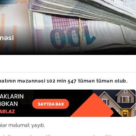
nəsi
atının məzənnəsi 102 min 547 tümən tümən olub.
lər məlumat yayıb.