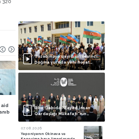
n 320
Təzəbinəyə qayıdışın sevinci:
Doğma yurdda yeni həyat
başlayır
Hava
05.08.2026
Hadisə
05.08.2026
 aid
Bakıya yağış yağacaq
Azərbaycan gömrükçü
Əbu-Dabidə “Zayed İnsan
lanıb
İrandan Britaniyaya y
Qardaşlığı Mükafatı”nın
aparan maşında 4,5 k
təqdimolunma mərasimi
tiryək aşkarlayıblar-
keçirilib
07.08.2026
FOTO
Yaponiyanın Okinava və
Kaqosima hava limanlarında