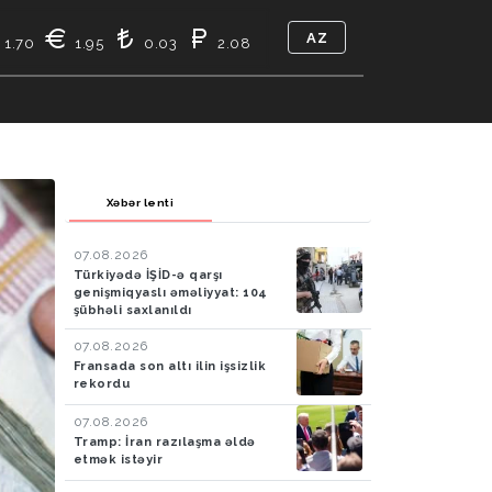
AZ
1.70
1.95
0.03
2.08
TIKASI
BIZ KIMIK
ƏLAQƏ
Xəbər lenti
07.08.2026
Türkiyədə İŞİD-ə qarşı
genişmiqyaslı əməliyyat: 104
şübhəli saxlanıldı
07.08.2026
Fransada son altı ilin işsizlik
rekordu
07.08.2026
Tramp: İran razılaşma əldə
etmək istəyir