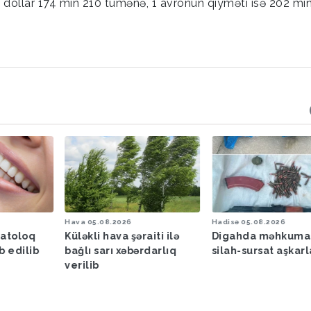
 dollar 174 min 210 tümənə, 1 avronun qiyməti isə 202 mi
Hava
05.08.2026
Hadisə
05.08.2026
matoloq
Küləkli hava şəraiti ilə
Digahda məhkuma
b edilib
bağlı sarı xəbərdarlıq
silah-sursat aşkar
verilib