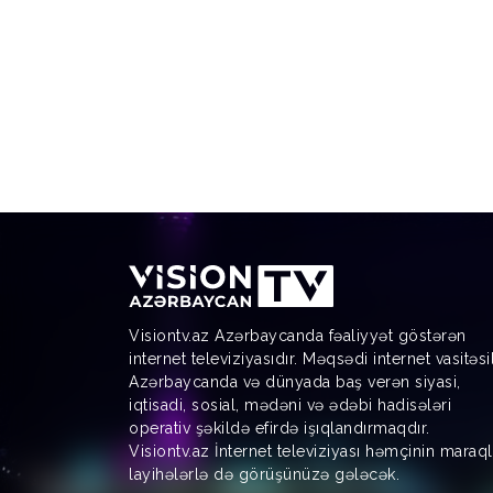
Visiontv.az Azərbaycanda fəaliyyət göstərən
internet televiziyasıdır. Məqsədi internet vasitəsi
Azərbaycanda və dünyada baş verən siyasi,
iqtisadi, sosial, mədəni və ədəbi hadisələri
operativ şəkildə efirdə işıqlandırmaqdır.
Visiontv.az İnternet televiziyası həmçinin maraql
layihələrlə də görüşünüzə gələcək.