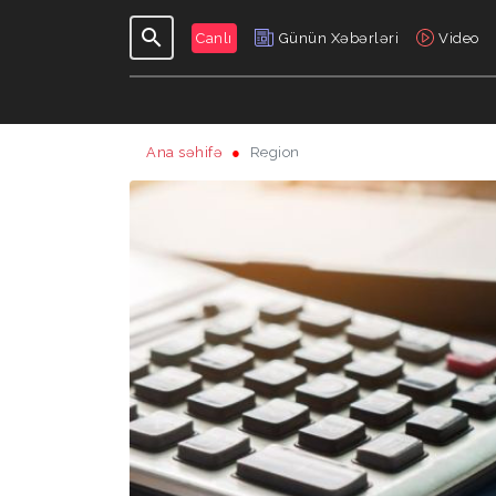
Canlı
Günün Xəbərləri
Video
Ana səhifə
Region
GÜNDƏLIK
VERILIŞLƏR