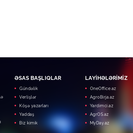
ƏSAS BAŞLIQLAR
LAYIHƏLƏRIMIZ
Gündəlik
OneOffice.az
lə
Verlişlər
AgroBirja.az
Köşə yazarları
Yardimci.az
Yaddaş
AgrOS.az
ı
Biz kimik
MyDay.az