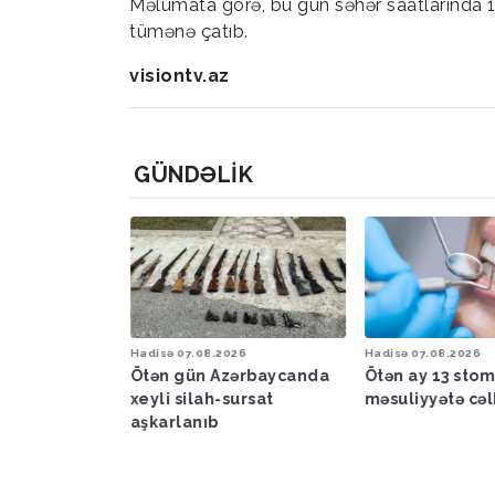
Məlumata görə, bu gün səhər saatlarında 1
tümənə çatıb.
visiontv.az
GÜNDƏLIK
6
Hadisə
07.08.2026
Hadisə
07.08.2026
a proqnozu
Ötən gün Azərbaycanda
Ötən ay 13 sto
xeyli silah-sursat
məsuliyyətə cəl
aşkarlanıb