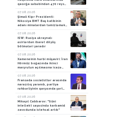
qasırğa səbəbindən 470 reys
ləğv edilib
07.08.2026
Şimali Kipr Prezidenti:
Nikosiya BMT Baş katibinin
adanı minalardan təmizləmək
təklifini rədd edib
07.08.2026
ISW: Rusiya ukraynalı
əsirlərdən ibarət döyüş
bölmələri yaradır
07.08.2026
Xameneinin hərbi müşaviri: İran
Hörmüz boğazında ikinci
marşrutun açılmasına icazə
verməyəcək
07.08.2026
Fransada sosialistlər arasında
narazılıq yaranıb, partiya
rəhbərliyinin qarşısında şərt
qoyulub
07.08.2026
Mikayıl Cabbarov: "Süni
intellekt sayəsində karbamid
zavodunda istehsal artıb"