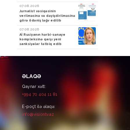
07.08.2026
Jurnalist vəsiqəsinin
verilməsinə və dəyişdirilməsinə
görə ödəniş ləğv edilib
07.08.2026
Aİ Rusiyanın hərbi-sənaye
kompleksinə qarşı yeni
sanksiyalar tətbiq edib
ƏLAQƏ
Qaynar xətt:
+994 70 404 11 81
E-poçt ilə əlaqə:
info@visiontv.az