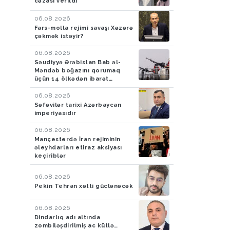
cəzası verildi
nəfər xilas edilib
06.08.2026
Fars-molla rejimi savaşı Xəzərə
çəkmək istəyir?
06.08.2026
Səudiyyə Ərəbistan Bab əl-
Məndəb boğazını qorumaq
üçün 14 ölkədən ibarət
müdafiə koalisiyası yaradıb
06.08.2026
Səfəvilər tarixi Azərbaycan
imperiyasıdır
06.08.2026
Mançesterdə İran rejiminin
əleyhdarları etiraz aksiyası
keçiriblər
06.08.2026
Pekin Tehran xətti güclənəcək
06.08.2026
Dindarlıq adı altında
zombiləşdirilmiş ac kütlə…