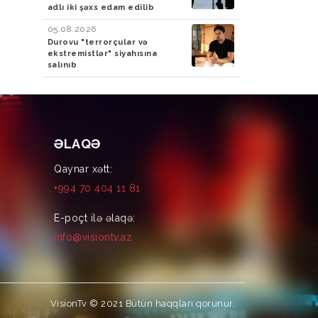
adlı iki şəxs edam edilib
05.08.2026
Durovu "terrorçular və
ekstremistlər" siyahısına
salınıb
ƏLAQƏ
Qaynar xətt:
+994 70 404 11 81
E-poçt ilə əlaqə:
info@visiontv.az
VisionTv © 2021
Bütün haqqları qorunur.