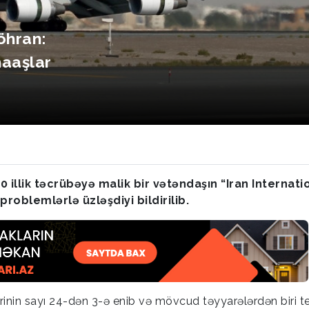
öhran:
maaşlar
0 illik təcrübəyə malik bir vətəndaşın “Iran Internati
problemlərlə üzləşdiyi bildirilib.
ərinin sayı 24-dən 3-ə enib və mövcud təyyarələrdən biri t