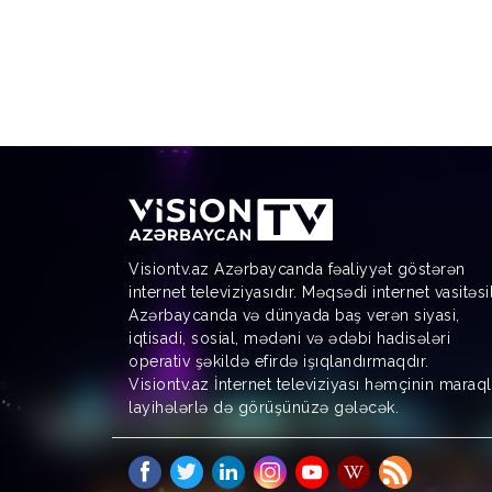
Visiontv.az Azərbaycanda fəaliyyət göstərən
internet televiziyasıdır. Məqsədi internet vasitəsi
Azərbaycanda və dünyada baş verən siyasi,
iqtisadi, sosial, mədəni və ədəbi hadisələri
operativ şəkildə efirdə işıqlandırmaqdır.
Visiontv.az İnternet televiziyası həmçinin maraql
layihələrlə də görüşünüzə gələcək.