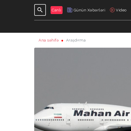
Canlı
Günün Xəbərləri
Video
Ana səhifə
Araşdırma
GÜNDƏLIK
VERILIŞLƏR