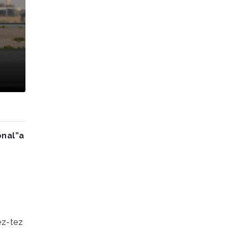
onal”a
ez-tez