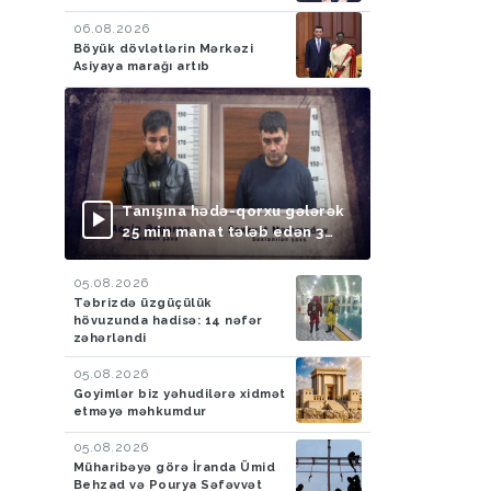
06.08.2026
Böyük dövlətlərin Mərkəzi
Asiyaya marağı artıb
Tanışına hədə-qorxu gələrək
25 min manat tələb edən 3
nəfər saxlanılıb
05.08.2026
Təbrizdə üzgüçülük
hövuzunda hadisə: 14 nəfər
zəhərləndi
05.08.2026
Goyimlər biz yəhudilərə xidmət
etməyə məhkumdur
05.08.2026
Müharibəyə görə İranda Ümid
Behzad və Pourya Səfəvvət