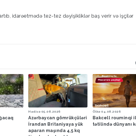
r artıb, idarəetmədə tez-tez dəyişikliklər baş verir və işçilər
Hadisə
05.08.2026
Ölkə
04.08.2026
ağacaq
Azərbaycan gömrükçüləri
Bakcell rouminqi i
İrandan Britaniyaya yük
tətilində dünyanı k
aparan maşında 4,5 kq