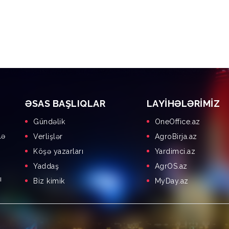
ƏSAS BAŞLIQLAR
LAYIHƏLƏRIMIZ
Gündəlik
OneOffice.az
lə
Verlişlər
AgroBirja.az
Köşə yazarları
Yardimci.az
Yaddaş
AgrOS.az
ı
Biz kimik
MyDay.az