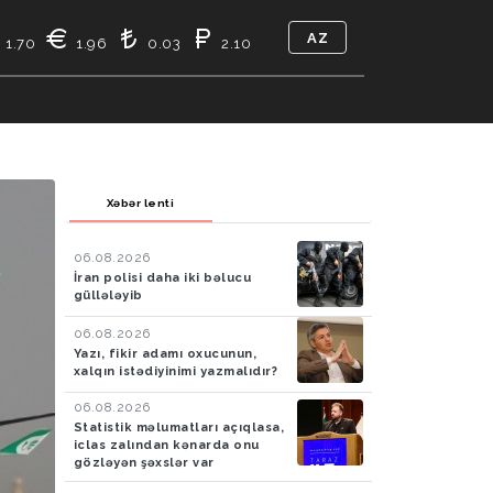
AZ
1.70
1.96
0.03
2.10
TIKASI
BIZ KIMIK
ƏLAQƏ
Xəbər lenti
06.08.2026
İran polisi daha iki bəlucu
güllələyib
06.08.2026
Yazı, fikir adamı oxucunun,
xalqın istədiyinimi yazmalıdır?
06.08.2026
Statistik məlumatları açıqlasa,
iclas zalından kənarda onu
gözləyən şəxslər var