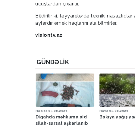
uçuşlardan çıxarılır.
Bildirilir ki, təyyarələrdə texniki nasazlıqla
aylardır əmək haqlarını ala bilmirlər.
visiontv.az
GÜNDƏLIK
6
Hadisə
05.08.2026
Hava
05.08.2026
şəraiti ilə
Digahda məhkuma aid
Bakıya yağış y
əbərdarlıq
silah-sursat aşkarlanıb