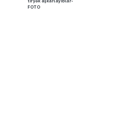
tiryək aşkarlayıblar-
FOTO