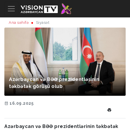
Ana səhifə
Siyasət
Azərbaycan və BƏƏ prezidentlərinin
təkbətək görüşü olub
16.09.2025
Azərbaycan və BƏƏ prezidentlərinin təkbətək