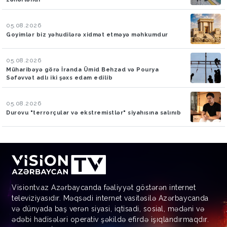
05.08.2026
Goyimlər biz yəhudilərə xidmət etməyə məhkumdur
05.08.2026
Müharibəyə görə İranda Ümid Behzad və Pourya
Səfəvvət adlı iki şəxs edam edilib
05.08.2026
Durovu "terrorçular və ekstremistlər" siyahısına salınıb
Visiontv.az Azərbaycanda fəaliyyət göstərən internet
televiziyasıdır. Məqsədi internet vasitəsilə Azərbaycanda
və dünyada baş verən siyasi, iqtisadi, sosial, mədəni və
ədəbi hadisələri operativ şəkildə efirdə işıqlandırmaqdır.