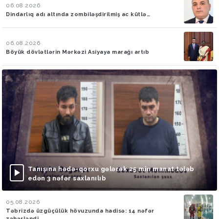
06.08.2026
Dindarlıq adı altında zombiləşdirilmiş ac kütlə…
06.08.2026
Böyük dövlətlərin Mərkəzi Asiyaya marağı artıb
Tanışına hədə-qorxu gələrək 25 min manat tələb
edən 3 nəfər saxlanılıb
05.08.2026
Təbrizdə üzgüçülük hövuzunda hadisə: 14 nəfər
zəhərləndi