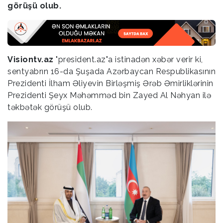
görüşü olub.
Visiontv.az
"president.az"a istinadən xəbər verir ki,
sentyabrın 16-da Şuşada Azərbaycan Respublikasının
Prezidenti İlham Əliyevin Birləşmiş Ərəb Əmirliklərinin
Prezidenti Şeyx Məhəmməd bin Zayed Al Nəhyan ilə
təkbətək görüşü olub.