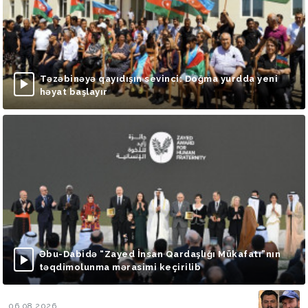
Təzəbinəyə qayıdışın sevinci: Doğma yurdda yeni
həyat başlayır
Əbu-Dabidə “Zayed İnsan Qardaşlığı Mükafatı”nın
təqdimolunma mərasimi keçirilib
06.08.2026