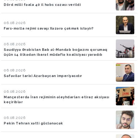
Dörd milli fəala 40 il həbs cəzası verildi
06.08.2026
Fars-molla rejimi savaşı Xəzərə çəkmək istəyir?
06.08.2026
Səudiyyə Ərəbistan Bab əl-Məndəb boğazını qorumaq
üçün 14 ölkədən ibarət müdafiə koalisiyası yaradıb
06.08.2026
Səfəvilər tarixi Azərbaycan imperiyasıdır
06.08.2026
Mançesterdə İran rejiminin əleyhdarları etiraz aksiyası
keçiriblər
06.08.2026
Pekin Tehran xətti güclənəcək