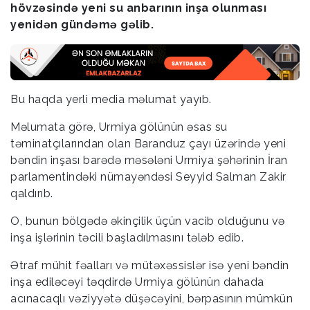
hövzəsində yeni su anbarının inşa olunması
yenidən gündəmə gəlib.
Bu haqda yerli media məlumat yayıb.
Məlumata görə, Urmiya gölünün əsas su
təminatçılarından olan Baranduz çayı üzərində yeni
bəndin inşası barədə məsələni Urmiya şəhərinin İran
parlamentindəki nümayəndəsi Seyyid Salman Zakir
qaldırıb.
O, bunun bölgədə əkinçilik üçün vacib olduğunu və
inşa işlərinin təcili başladılmasını tələb edib.
Ətraf mühit fəalları və mütəxəssislər isə yeni bəndin
inşa ediləcəyi təqdirdə Urmiya gölünün dahada
acınacaqlı vəziyyətə düşəcəyini, bərpasının mümkün