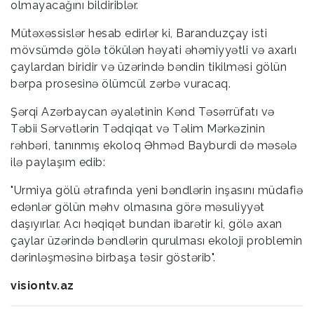
olmayacağını bildiriblər.
Mütəxəssislər hesab edirlər ki, Baranduzçay isti
mövsümdə gölə tökülən həyati əhəmiyyətli və axarlı
çaylardan biridir və üzərində bəndin tikilməsi gölün
bərpa prosesinə ölümcül zərbə vuracaq.
Şərqi Azərbaycan əyalətinin Kənd Təsərrüfatı və
Təbii Sərvətlərin Tədqiqat və Təlim Mərkəzinin
rəhbəri, tanınmış ekoloq Əhməd Bayburdi də məsələ
ilə paylaşım edib:
"Urmiya gölü ətrafında yeni bəndlərin inşasını müdafiə
edənlər gölün məhv olmasına görə məsuliyyət
daşıyırlar. Acı həqiqət bundan ibarətir ki, gölə axan
çaylar üzərində bəndlərin qurulması ekoloji problemin
dərinləşməsinə birbaşa təsir göstərib".
visiontv.az