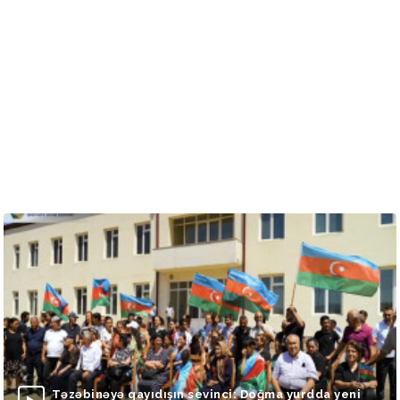
Təzəbinəyə qayıdışın sevinci: Doğma yurdda yeni