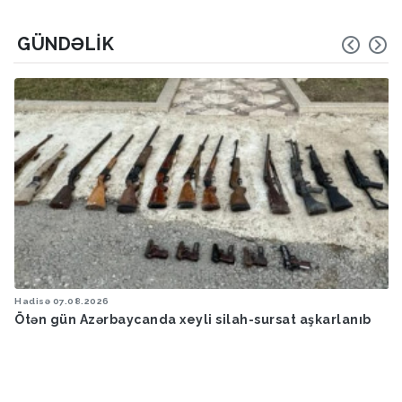
GÜNDƏLIK
Hadisə
07.08.2026
Ötən gün Azərbaycanda xeyli silah-sursat aşkarlanıb