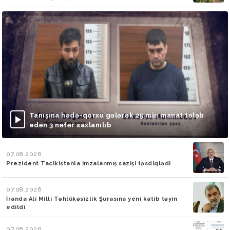
Tanışına hədə-qorxu gələrək 25 min manat tələb
edən 3 nəfər saxlanılıb
07.08.2026
Prezident Tacikistanla imzalanmış sazişi təsdiqlədi
07.08.2026
İranda Ali Milli Təhlükəsizlik Şurasına yeni katib təyin
edildi
07.08.2026