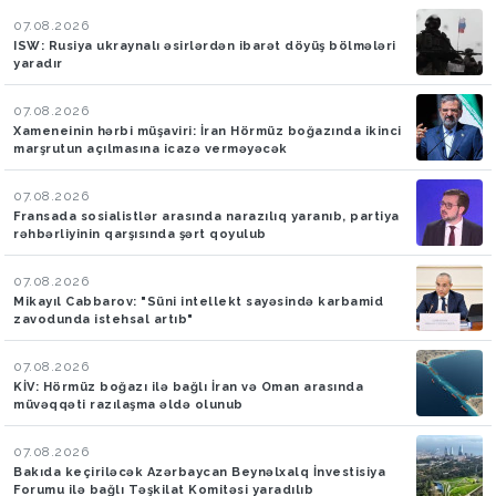
07.08.2026
ISW: Rusiya ukraynalı əsirlərdən ibarət döyüş bölmələri
yaradır
07.08.2026
Xameneinin hərbi müşaviri: İran Hörmüz boğazında ikinci
marşrutun açılmasına icazə verməyəcək
07.08.2026
Fransada sosialistlər arasında narazılıq yaranıb, partiya
rəhbərliyinin qarşısında şərt qoyulub
07.08.2026
Mikayıl Cabbarov: "Süni intellekt sayəsində karbamid
zavodunda istehsal artıb"
07.08.2026
KİV: Hörmüz boğazı ilə bağlı İran və Oman arasında
müvəqqəti razılaşma əldə olunub
07.08.2026
Bakıda keçiriləcək Azərbaycan Beynəlxalq İnvestisiya
Forumu ilə bağlı Təşkilat Komitəsi yaradılıb