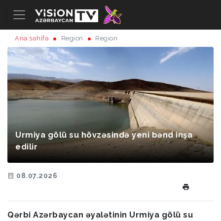
Ana səhifə
Region
Region
Urmiya gölü su hövzəsində yeni bənd inşa
edilir
08.07.2026
Qərbi Azərbaycan əyalətinin Urmiya gölü su