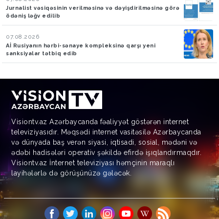
Jurnalist vəsiqəsinin verilməsinə və dəyişdirilməsinə görə
ödəniş ləğv edilib
07.08.2026
Aİ Rusiyanın hərbi-sənaye kompleksinə qarşı yeni
sanksiyalar tətbiq edib
Visiontv.az Azərbaycanda fəaliyyət göstərən internet
televiziyasıdır. Məqsədi internet vasitəsilə Azərbaycanda
və dünyada baş verən siyasi, iqtisadi, sosial, mədəni və
ədəbi hadisələri operativ şəkildə efirdə işıqlandırmaqdır.
Visiontv.az İnternet televiziyası həmçinin maraqlı
layihələrlə də görüşünüzə gələcək.