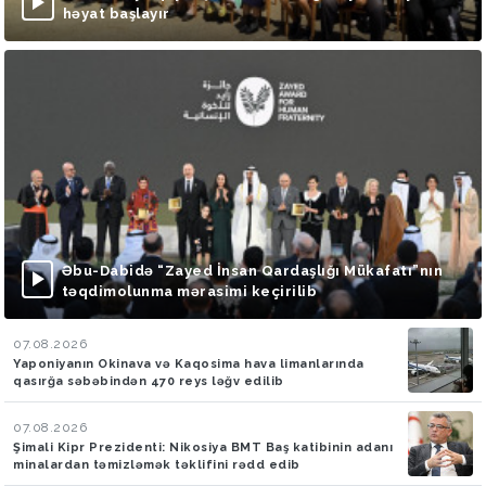
həyat başlayır
Əbu-Dabidə “Zayed İnsan Qardaşlığı Mükafatı”nın
təqdimolunma mərasimi keçirilib
07.08.2026
Yaponiyanın Okinava və Kaqosima hava limanlarında
qasırğa səbəbindən 470 reys ləğv edilib
07.08.2026
Şimali Kipr Prezidenti: Nikosiya BMT Baş katibinin adanı
minalardan təmizləmək təklifini rədd edib