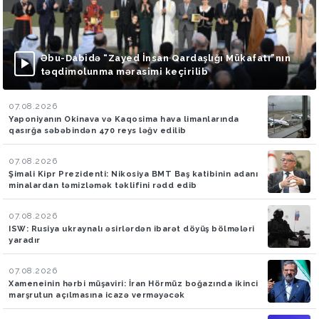
Əbu-Dabidə “Zayed İnsan Qardaşlığı Mükafatı”nın
təqdimolunma mərasimi keçirilib
07.08.2026
Yaponiyanın Okinava və Kaqosima hava limanlarında
qasırğa səbəbindən 470 reys ləğv edilib
07.08.2026
Şimali Kipr Prezidenti: Nikosiya BMT Baş katibinin adanı
minalardan təmizləmək təklifini rədd edib
07.08.2026
ISW: Rusiya ukraynalı əsirlərdən ibarət döyüş bölmələri
yaradır
07.08.2026
Xameneinin hərbi müşaviri: İran Hörmüz boğazında ikinci
marşrutun açılmasına icazə verməyəcək