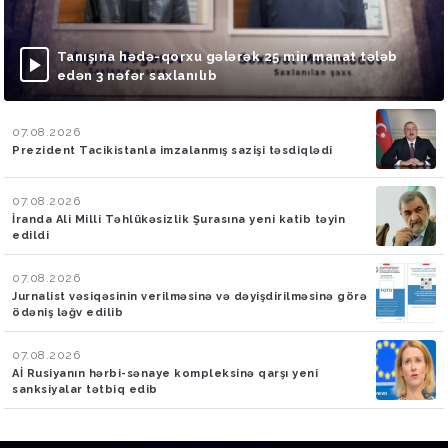
Tanışına hədə-qorxu gələrək 25 min manat tələb
edən 3 nəfər saxlanılıb
07.08.2026
Prezident Tacikistanla imzalanmış sazişi təsdiqlədi
07.08.2026
İranda Ali Milli Təhlükəsizlik Şurasına yeni katib təyin
edildi
07.08.2026
Jurnalist vəsiqəsinin verilməsinə və dəyişdirilməsinə görə
ödəniş ləğv edilib
07.08.2026
Aİ Rusiyanın hərbi-sənaye kompleksinə qarşı yeni
sanksiyalar tətbiq edib