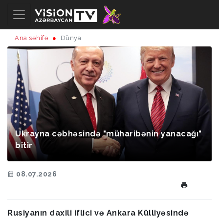
Ana səhifə
Dünya
Ukrayna cəbhəsində "müharibənin yanacağı"
bitir
08.07.2026
Rusiyanın daxili iflici və Ankara Külliyəsində