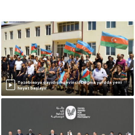
Təzəbinəyə qayıdışın sevinci: Doğma yurdda yeni
həyat başlayır