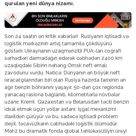
qurulan yeni dünya nizamı.
Son 24 saatın ən kritik xəbərləri Rusiyanın iqtisadi və
logistik mərkəzinin artıq tamamilə çökdüyünü
göstərir. Ukraynanın uzaqmənzilli PUA-ları coğrafi
sərhədləri darmadağın edərək cəbhədən 2400 km
uzaqlıqdakı Sibirin nəhəng Omsk neft emalı
zavodunu vurdu. Nəticə: Dünyanın ən böyük neft
ixracatçılarından biri olan Rusiya hazırda tarixinin ən
ağır benzin böhranını yaşayır. 50-dən çox regionda
yanacaq rasiona bağlanıb, kilometrlərlə növbələr
uzanır, Kreml Qazaxıstan və Belarusdan təcili benzin
idxal etmək üçün yollar axtarır. İşğal mexanizmi
daxildən çürüyür və bu, sadəcə iqtisadi problem
deyil, təcavüzkarın cəbhədəki logistik ölümüdür.
Məhz bu dramatik fonda qlobal təhlükəsizliyin ürəyi