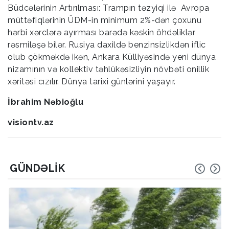
Büdcələrinin Artırılması: Trampın təzyiqi ilə Avropa
müttəfiqlərinin ÜDM-in minimum 2%-dən çoxunu
hərbi xərclərə ayırması barədə kəskin öhdəliklər
rəsmiləşə bilər. Rusiya daxildə benzinsizlikdən iflic
olub çökməkdə ikən, Ankara Külliyəsində yeni dünya
nizamının və kollektiv təhlükəsizliyin növbəti onillik
xəritəsi cızılır. Dünya tarixi günlərini yaşayır.
İbrahim Nəbioğlu
visiontv.az
GÜNDƏLIK