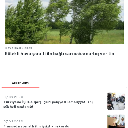
Hava
05.08.2026
Küləkli hava şəraiti ilə bağlı sarı xəbərdarlıq verilib
Xəbər lenti
07.08.2026
Türkiyədə İŞİD-ə qarşı genişmiqyaslı əməliyyat: 104
şübhəli saxlanıldı
07.08.2026
Fransada son altı ilin işsizlik rekordu