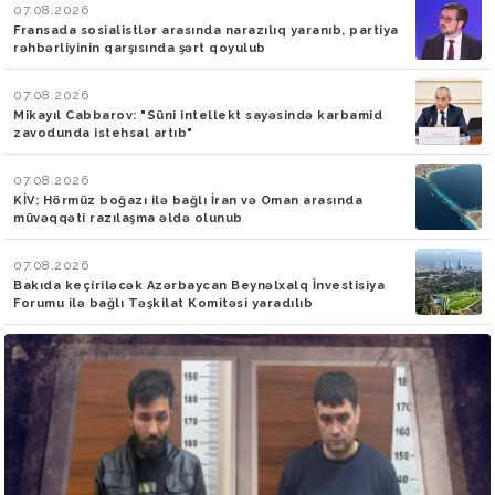
07.08.2026
Fransada sosialistlər arasında narazılıq yaranıb, partiya
rəhbərliyinin qarşısında şərt qoyulub
07.08.2026
Mikayıl Cabbarov: "Süni intellekt sayəsində karbamid
zavodunda istehsal artıb"
07.08.2026
KİV: Hörmüz boğazı ilə bağlı İran və Oman arasında
müvəqqəti razılaşma əldə olunub
07.08.2026
Bakıda keçiriləcək Azərbaycan Beynəlxalq İnvestisiya
Forumu ilə bağlı Təşkilat Komitəsi yaradılıb