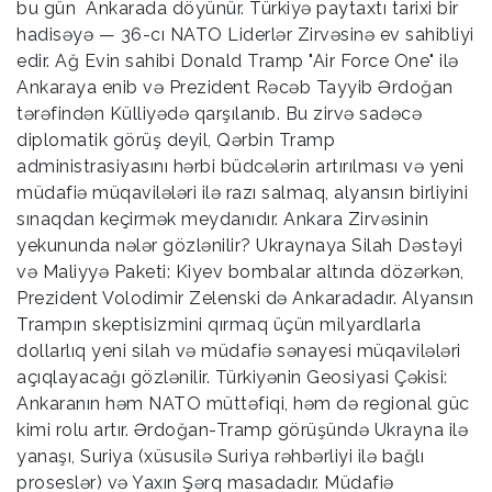
bu gün Ankarada döyünür. Türkiyə paytaxtı tarixi bir
hadisəyə — 36-cı NATO Liderlər Zirvəsinə ev sahibliyi
edir. Ağ Evin sahibi Donald Tramp "Air Force One" ilə
Ankaraya enib və Prezident Rəcəb Tayyib Ərdoğan
tərəfindən Külliyədə qarşılanıb. Bu zirvə sadəcə
diplomatik görüş deyil, Qərbin Tramp
administrasiyasını hərbi büdcələrin artırılması və yeni
müdafiə müqavilələri ilə razı salmaq, alyansın birliyini
sınaqdan keçirmək meydanıdır. Ankara Zirvəsinin
yekununda nələr gözlənilir? Ukraynaya Silah Dəstəyi
və Maliyyə Paketi: Kiyev bombalar altında dözərkən,
Prezident Volodimir Zelenski də Ankaradadır. Alyansın
Trampın skeptisizmini qırmaq üçün milyardlarla
dollarlıq yeni silah və müdafiə sənayesi müqavilələri
açıqlayacağı gözlənilir. Türkiyənin Geosiyasi Çəkisi:
Ankaranın həm NATO müttəfiqi, həm də regional güc
kimi rolu artır. Ərdoğan-Tramp görüşündə Ukrayna ilə
yanaşı, Suriya (xüsusilə Suriya rəhbərliyi ilə bağlı
proseslər) və Yaxın Şərq masadadır. Müdafiə