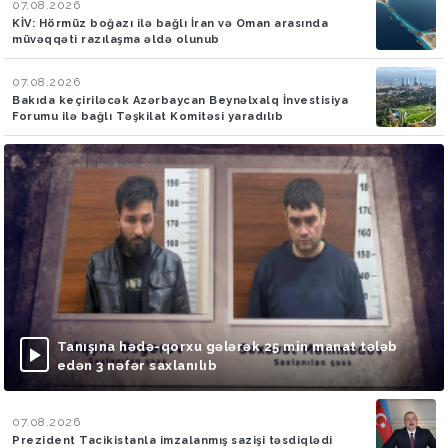
07.08.2026
KİV: Hörmüz boğazı ilə bağlı İran və Oman arasında
müvəqqəti razılaşma əldə olunub
07.08.2026
Bakıda keçiriləcək Azərbaycan Beynəlxalq İnvestisiya
Forumu ilə bağlı Təşkilat Komitəsi yaradılıb
Tanışına hədə-qorxu gələrək 25 min manat tələb
edən 3 nəfər saxlanılıb
07.08.2026
Prezident Tacikistanla imzalanmış sazişi təsdiqlədi