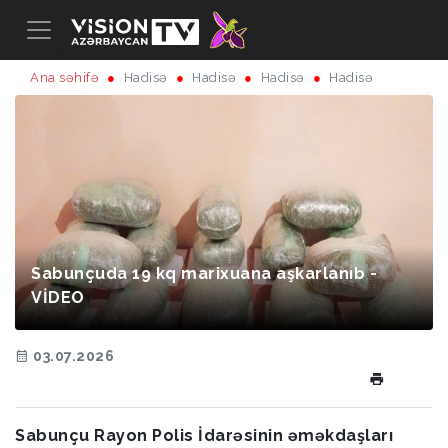
Ana səhifə
Hadisə
Hadisə
Hadisə
Hadisə
Sabunçuda 19 kq marixuana aşkarlanıb -
VİDEO
03.07.2026
Sabunçu Rayon Polis İdarəsinin əməkdaşları