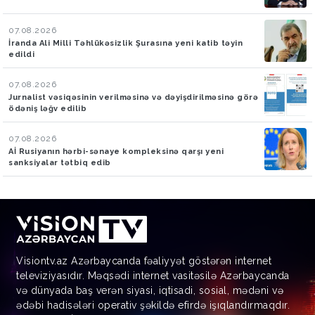
07.08.2026
İranda Ali Milli Təhlükəsizlik Şurasına yeni katib təyin
edildi
07.08.2026
Jurnalist vəsiqəsinin verilməsinə və dəyişdirilməsinə görə
ödəniş ləğv edilib
07.08.2026
Aİ Rusiyanın hərbi-sənaye kompleksinə qarşı yeni
sanksiyalar tətbiq edib
Visiontv.az Azərbaycanda fəaliyyət göstərən internet
televiziyasıdır. Məqsədi internet vasitəsilə Azərbaycanda
və dünyada baş verən siyasi, iqtisadi, sosial, mədəni və
ədəbi hadisələri operativ şəkildə efirdə işıqlandırmaqdır.