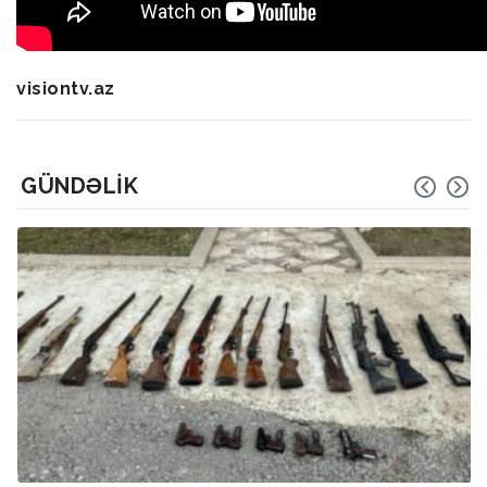
visiontv.az
GÜNDƏLIK