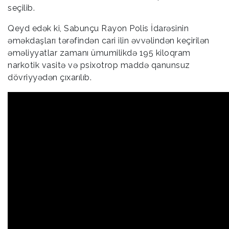
seçilib.
Qeyd edək ki, Sabunçu Rayon Polis İdarəsinin
əməkdaşları tərəfindən cari ilin əvvəlindən keçirilən
əməliyyatlar zamanı ümumilikdə 195 kiloqram
narkotik vasitə və psixotrop maddə qanunsuz
dövriyyədən çıxarılıb.