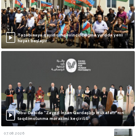
Təzəbinəyə qayıdışın sevinci: Doğma yurdda yeni
həyat başlayır
Əbu-Dabidə “Zayed İnsan Qardaşlığı Mükafatı”nın
təqdimolunma mərasimi keçirilib
07.08.2026