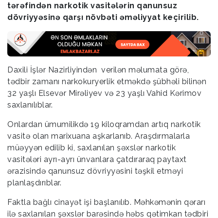
tərəfindən narkotik vasitələrin qanunsuz
dövriyyəsinə qarşı növbəti əməliyyat keçirilib.
Daxili İşlər Nazirliyindən verilən məlumata görə,
tədbir zamanı narkokuryerlik etməkdə şübhəli bilinən
32 yaşlı Elsevər Mirəliyev və 23 yaşlı Vahid Kərimov
saxlanılıblar.
Onlardan ümumilikdə 19 kiloqramdan artıq narkotik
vasitə olan marixuana aşkarlanıb. Araşdırmalarla
müəyyən edilib ki, saxlanılan şəxslər narkotik
vasitələri ayrı-ayrı ünvanlara çatdıraraq paytaxt
ərazisində qanunsuz dövriyyəsini təşkil etməyi
planlaşdırıblar.
Faktla bağlı cinayət işi başlanılıb. Məhkəmənin qərarı
ilə saxlanılan şəxslər barəsində həbs qətimkan tədbiri