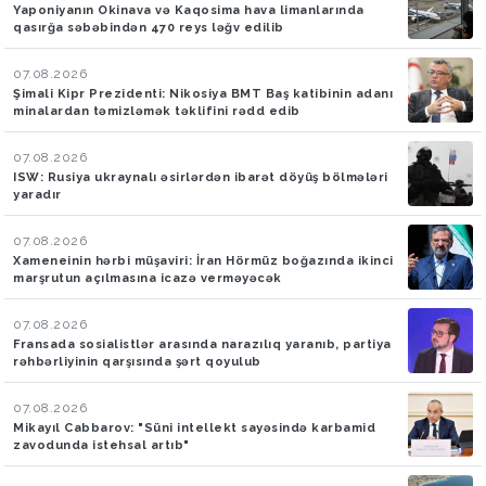
Yaponiyanın Okinava və Kaqosima hava limanlarında
qasırğa səbəbindən 470 reys ləğv edilib
07.08.2026
Şimali Kipr Prezidenti: Nikosiya BMT Baş katibinin adanı
minalardan təmizləmək təklifini rədd edib
07.08.2026
ISW: Rusiya ukraynalı əsirlərdən ibarət döyüş bölmələri
yaradır
07.08.2026
Xameneinin hərbi müşaviri: İran Hörmüz boğazında ikinci
marşrutun açılmasına icazə verməyəcək
07.08.2026
Fransada sosialistlər arasında narazılıq yaranıb, partiya
rəhbərliyinin qarşısında şərt qoyulub
07.08.2026
Mikayıl Cabbarov: "Süni intellekt sayəsində karbamid
zavodunda istehsal artıb"