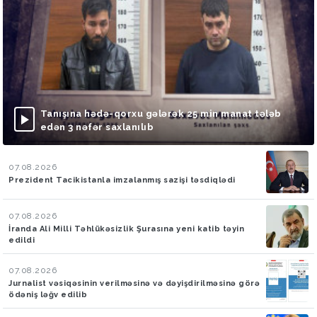
Tanışına hədə-qorxu gələrək 25 min manat tələb
edən 3 nəfər saxlanılıb
07.08.2026
Prezident Tacikistanla imzalanmış sazişi təsdiqlədi
07.08.2026
İranda Ali Milli Təhlükəsizlik Şurasına yeni katib təyin
edildi
07.08.2026
Jurnalist vəsiqəsinin verilməsinə və dəyişdirilməsinə görə
ödəniş ləğv edilib