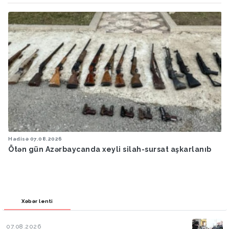
Hadisə
07.08.2026
sursat aşkarlanıb
Ötən ay 13 stomatoloq məsuliyyətə cəl
Xəbər lenti
07.08.2026