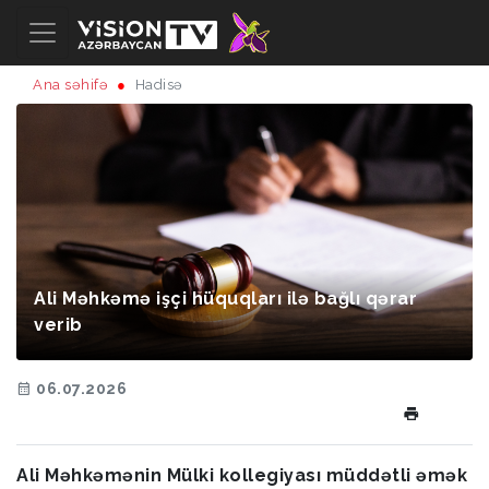
Ana səhifə
Hadisə
Ali Məhkəmə işçi hüquqları ilə bağlı qərar
verib
06.07.2026
Ali Məhkəmənin Mülki kollegiyası müddətli əmək