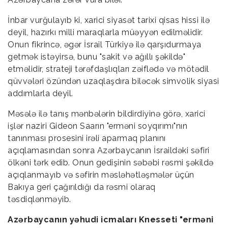
İnbar vurğulayıb ki, xarici siyasət tarixi qisas hissi ilə
deyil, hazırkı milli maraqlarla müəyyən edilməlidir.
Onun fikrincə, əgər İsrail Türkiyə ilə qarşıdurmaya
getmək istəyirsə, bunu "sakit və ağıllı şəkildə"
etməlidir, strateji tərəfdaşlıqları zəiflədə və mötədil
qüvvələri özündən uzaqlaşdıra biləcək simvolik siyasi
addımlarla deyil.
Məsələ ilə tanış mənbələrin bildirdiyinə görə, xarici
işlər naziri Gideon Saarın "erməni soyqırımı"nın
tanınması prosesini irəli aparmaq planını
açıqlamasından sonra Azərbaycanın İsraildəki səfiri
ölkəni tərk edib. Onun gedişinin səbəbi rəsmi şəkildə
açıqlanmayıb və səfirin məsləhətləşmələr üçün
Bakıya geri çağırıldığı da rəsmi olaraq
təsdiqlənməyib.
Azərbaycanın yəhudi icmaları Knesseti "erməni