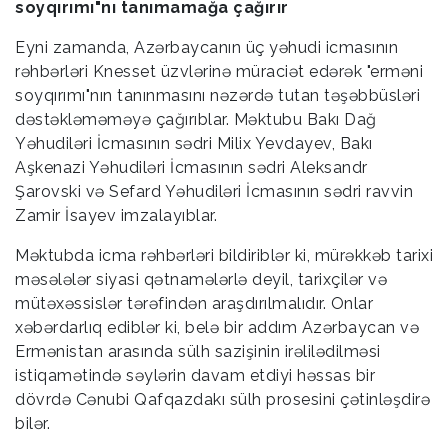
soyqırımı"nı tanımamağa çağırır
Eyni zamanda, Azərbaycanın üç yəhudi icmasının
rəhbərləri Knesset üzvlərinə müraciət edərək "erməni
soyqırımı"nın tanınmasını nəzərdə tutan təşəbbüsləri
dəstəkləməməyə çağırıblar. Məktubu Bakı Dağ
Yəhudiləri İcmasının sədri Milix Yevdayev, Bakı
Aşkenazi Yəhudiləri İcmasının sədri Aleksandr
Şarovski və Sefard Yəhudiləri İcmasının sədri ravvin
Zamir İsayev imzalayıblar.
Məktubda icma rəhbərləri bildiriblər ki, mürəkkəb tarixi
məsələlər siyasi qətnamələrlə deyil, tarixçilər və
mütəxəssislər tərəfindən araşdırılmalıdır. Onlar
xəbərdarlıq ediblər ki, belə bir addım Azərbaycan və
Ermənistan arasında sülh sazişinin irəlilədilməsi
istiqamətində səylərin davam etdiyi həssas bir
dövrdə Cənubi Qafqazdakı sülh prosesini çətinləşdirə
bilər.