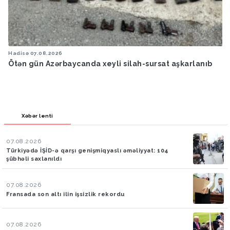
Hadisə
07.08.2026
Ötən gün Azərbaycanda xeyli silah-sursat aşkarlanıb
Xəbər lenti
07.08.2026
Türkiyədə İŞİD-ə qarşı genişmiqyaslı əməliyyat: 104
şübhəli saxlanıldı
07.08.2026
Fransada son altı ilin işsizlik rekordu
07.08.2026