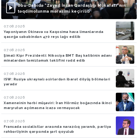
Əbu-Dabidə “Zayed İnsan Qardaşlığı Mükafatı”nın
təqdimolunma mərasimi keçirilib
07.08.2026
Yaponiyanın Okinava və Kaqosima hava limanlarında
qasırğa səbəbindən 470 reys ləğv edilib
07.08.2026
Şimali Kipr Prezidenti: Nikosiya BMT Baş katibinin adanı
minalardan təmizləmək təklifini rədd edib
07.08.2026
ISW: Rusiya ukraynalı əsirlərdən ibarət döyüş bölmələri
yaradır
07.08.2026
Xameneinin hərbi müşaviri: İran Hörmüz boğazında ikinci
marşrutun açılmasına icazə verməyəcək
07.08.2026
Fransada sosialistlər arasında narazılıq yaranıb, partiya
rəhbərliyinin qarşısında şərt qoyulub