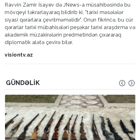
Ravvin Zamir İsayev də JNews-a müsahibəsində bu
mövqeyi təkrarlayaraq bildirib ki, "tarixi məsələlər
siyasi qərarlara çevrilməməlidir". Onun fikrincə, bu cür
qərarlar tarixi mübahisələri peşəkar tarixi araşdırma və
akademik müzakirələrin predmetindən çıxararaq
diplomatik alətə çevirə bilər.
visiontv.az
GÜNDƏLIK