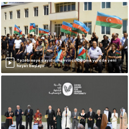
Təzəbinəyə qayıdışın sevinci: Doğma yurdda yeni
həyat başlayır