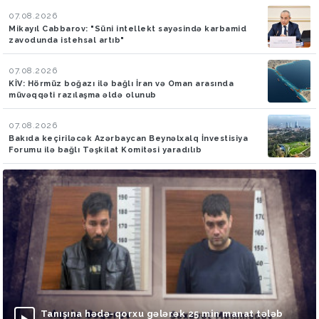
07.08.2026
Mikayıl Cabbarov: "Süni intellekt sayəsində karbamid
zavodunda istehsal artıb"
07.08.2026
KİV: Hörmüz boğazı ilə bağlı İran və Oman arasında
müvəqqəti razılaşma əldə olunub
07.08.2026
Bakıda keçiriləcək Azərbaycan Beynəlxalq İnvestisiya
Forumu ilə bağlı Təşkilat Komitəsi yaradılıb
Tanışına hədə-qorxu gələrək 25 min manat tələb