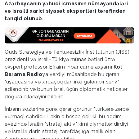
Azərbaycanın yəhudi icmasının nümayəndələri
və israilli xarici siyasət ekspertləri tərəfindən
tənqid olunub.
Qüds Strategiya və Təhlükəsizlik İnstitutunun (JISS)
prezidenti və İsrail–Türkiyə münasibətləri üzrə
ekspert professor Efraim İnbar cümə axşamı
Kol
Barama Radio
ya verdiyi müsahibədə bu qərarı
"uşaqcasına və xırdaçılıqdan irəli gələn bir səhv"
adlandırıb və bunun İsrail üçün diplomatik nəticələr
doğura biləcəyini bildirib.
İnbarın sözlərinə görə, qərar görünür, "türklərə zərbə
vurmaq" cəhdidir. Lakin o hesab edir ki, bu addım
əvəzində İsrailin "strateji aktiv" kimi qiymətləndirdiyi
və İsraillə dərin strateji tərəfdaşlığa malik olan
Azərbaycana zərər vura bilər.