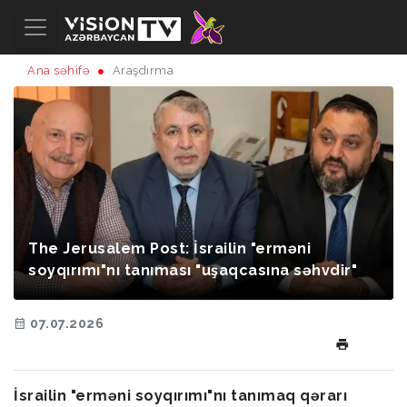
Ana səhifə
Araşdırma
The Jerusalem Post: İsrailin "erməni
soyqırımı"nı tanıması "uşaqcasına səhvdir"
07.07.2026
İsrailin "erməni soyqırımı"nı tanımaq qərarı