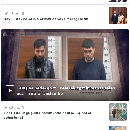
06.08.2026
Böyük dövlətlərin Mərkəzi Asiyaya marağı artıb
Tanışına hədə-qorxu gələrək 25 min manat tələb
edən 3 nəfər saxlanılıb
05.08.2026
Təbrizdə üzgüçülük hövuzunda hadisə: 14 nəfər
zəhərləndi