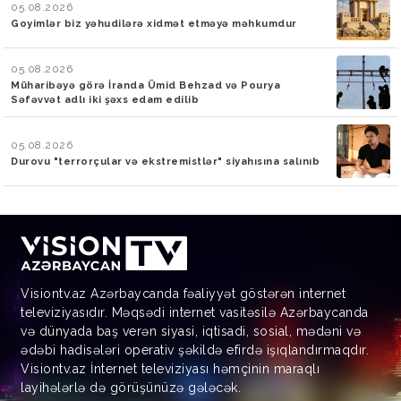
05.08.2026
Goyimlər biz yəhudilərə xidmət etməyə məhkumdur
05.08.2026
Müharibəyə görə İranda Ümid Behzad və Pourya
Səfəvvət adlı iki şəxs edam edilib
05.08.2026
Durovu "terrorçular və ekstremistlər" siyahısına salınıb
Visiontv.az Azərbaycanda fəaliyyət göstərən internet
televiziyasıdır. Məqsədi internet vasitəsilə Azərbaycanda
və dünyada baş verən siyasi, iqtisadi, sosial, mədəni və
ədəbi hadisələri operativ şəkildə efirdə işıqlandırmaqdır.
Visiontv.az İnternet televiziyası həmçinin maraqlı
layihələrlə də görüşünüzə gələcək.