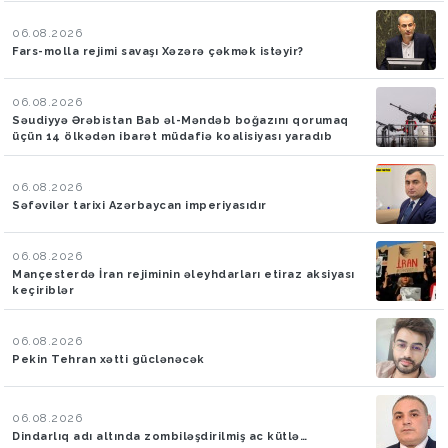
06.08.2026
Fars-molla rejimi savaşı Xəzərə çəkmək istəyir?
06.08.2026
Səudiyyə Ərəbistan Bab əl-Məndəb boğazını qorumaq
üçün 14 ölkədən ibarət müdafiə koalisiyası yaradıb
06.08.2026
Səfəvilər tarixi Azərbaycan imperiyasıdır
06.08.2026
Mançesterdə İran rejiminin əleyhdarları etiraz aksiyası
keçiriblər
06.08.2026
Pekin Tehran xətti güclənəcək
06.08.2026
Dindarlıq adı altında zombiləşdirilmiş ac kütlə…