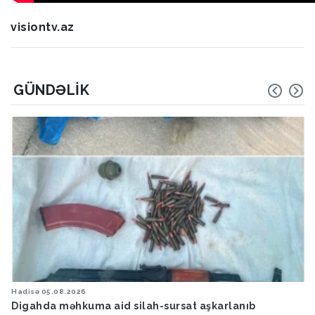
visiontv.az
GÜNDƏLIK
Hadisə
05.08.2026
Digahda məhkuma aid silah-sursat aşkarlanıb