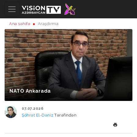
Ana səhifə
Araşdırma
NATO Ankarada
07.07.2026
Şöhrət El-Dəniz
Tərəfindən