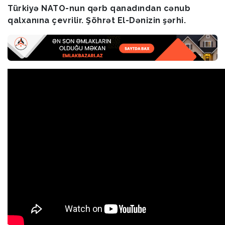
Türkiyə NATO-nun qərb qanadından cənub
qalxanına çevrilir. Şöhrət El-Dənizin şərhi.