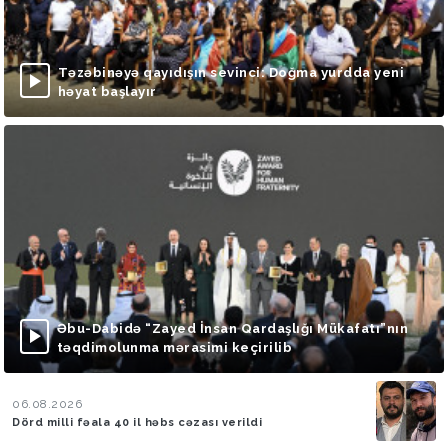
Təzəbinəyə qayıdışın sevinci: Doğma yurdda yeni
həyat başlayır
Əbu-Dabidə “Zayed İnsan Qardaşlığı Mükafatı”nın
təqdimolunma mərasimi keçirilib
06.08.2026
Dörd milli fəala 40 il həbs cəzası verildi