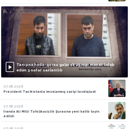
Tanışına hədə-qorxu gələrək 25 min manat tələb
edən 3 nəfər saxlanılıb
07.08.2026
Prezident Tacikistanla imzalanmış sazişi təsdiqlədi
07.08.2026
İranda Ali Milli Təhlükəsizlik Şurasına yeni katib təyin
edildi
07.08.2026