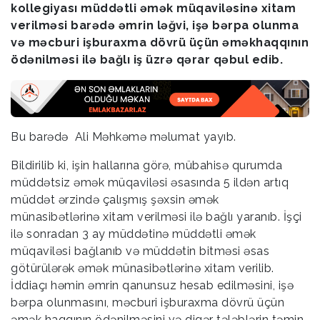
kollegiyası müddətli əmək müqaviləsinə xitam
verilməsi barədə əmrin ləğvi, işə bərpa olunma
və məcburi işburaxma dövrü üçün əməkhaqqının
ödənilməsi ilə bağlı iş üzrə qərar qəbul edib.
Bu barədə Ali Məhkəmə məlumat yayıb.
Bildirilib ki, işin hallarına görə, mübahisə qurumda
müddətsiz əmək müqaviləsi əsasında 5 ildən artıq
müddət ərzində çalışmış şəxsin əmək
münasibətlərinə xitam verilməsi ilə bağlı yaranıb. İşçi
ilə sonradan 3 ay müddətinə müddətli əmək
müqaviləsi bağlanıb və müddətin bitməsi əsas
götürülərək əmək münasibətlərinə xitam verilib.
İddiaçı həmin əmrin qanunsuz hesab edilməsini, işə
bərpa olunmasını, məcburi işburaxma dövrü üçün
əmək haqqının ödənilməsini və digər tələblərin təmin