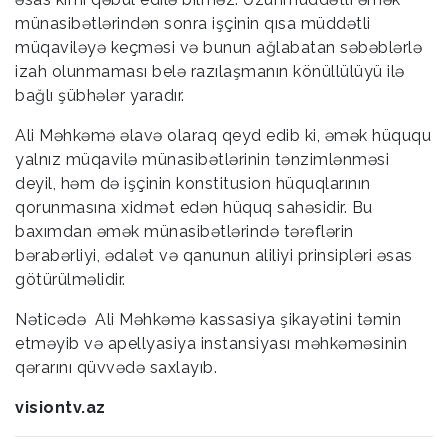
münasibətlərindən sonra işçinin qısa müddətli
müqaviləyə keçməsi və bunun ağlabatan səbəblərlə
izah olunmaması belə razılaşmanın könüllülüyü ilə
bağlı şübhələr yaradır.
Ali Məhkəmə əlavə olaraq qeyd edib ki, əmək hüququ
yalnız müqavilə münasibətlərinin tənzimlənməsi
deyil, həm də işçinin konstitusion hüquqlarının
qorunmasına xidmət edən hüquq sahəsidir. Bu
baxımdan əmək münasibətlərində tərəflərin
bərabərliyi, ədalət və qanunun aliliyi prinsipləri əsas
götürülməlidir.
Nəticədə Ali Məhkəmə kassasiya şikayətini təmin
etməyib və apellyasiya instansiyası məhkəməsinin
qərarını qüvvədə saxlayıb.
visiontv.az