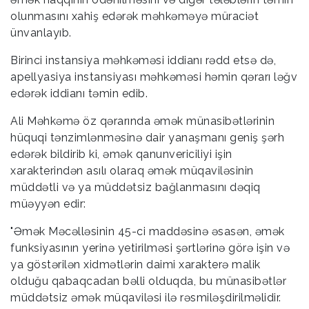
olunmasını xahiş edərək məhkəməyə müraciət
ünvanlayıb.
Birinci instansiya məhkəməsi iddianı rədd etsə də,
apellyasiya instansiyası məhkəməsi həmin qərarı ləğv
edərək iddianı təmin edib.
Ali Məhkəmə öz qərarında əmək münasibətlərinin
hüquqi tənzimlənməsinə dair yanaşmanı geniş şərh
edərək bildirib ki, əmək qanunvericiliyi işin
xarakterindən asılı olaraq əmək müqaviləsinin
müddətli və ya müddətsiz bağlanmasını dəqiq
müəyyən edir:
"Əmək Məcəlləsinin 45-ci maddəsinə əsasən, əmək
funksiyasının yerinə yetirilməsi şərtlərinə görə işin və
ya göstərilən xidmətlərin daimi xarakterə malik
olduğu qabaqcadan bəlli olduqda, bu münasibətlər
müddətsiz əmək müqaviləsi ilə rəsmiləşdirilməlidir.