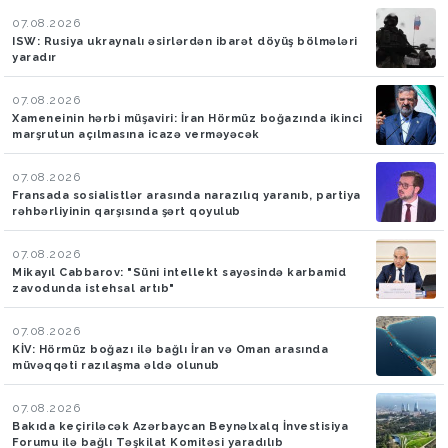
07.08.2026
ISW: Rusiya ukraynalı əsirlərdən ibarət döyüş bölmələri
yaradır
07.08.2026
Xameneinin hərbi müşaviri: İran Hörmüz boğazında ikinci
marşrutun açılmasına icazə verməyəcək
07.08.2026
Fransada sosialistlər arasında narazılıq yaranıb, partiya
rəhbərliyinin qarşısında şərt qoyulub
07.08.2026
Mikayıl Cabbarov: "Süni intellekt sayəsində karbamid
zavodunda istehsal artıb"
07.08.2026
KİV: Hörmüz boğazı ilə bağlı İran və Oman arasında
müvəqqəti razılaşma əldə olunub
07.08.2026
Bakıda keçiriləcək Azərbaycan Beynəlxalq İnvestisiya
Forumu ilə bağlı Təşkilat Komitəsi yaradılıb