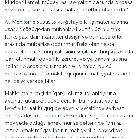
Müddətli əmək müqaviləsi isə yalnız qanunda birbaşa
nəzərdə tutulmuş istisna hallarda tətbiq oluna bilər".
Ali Məhkəmə xüsusilə vurğulayıb ki, iş materiallarına
əsasən sözügedən mübahisəli vəzifə üzrə əmək
funksiyası daimi xarakter daşıyır və bu hal tərəflər
arasında mübahisə doğurmur. Belə olan halda,
müddətli əmək müqaviləsinin seçilməsi hüquqi əsasla
izah olunmalı, obyektiv zərurət və ya qanuni istisna
halları ilə əsaslandırılmalıdır. Əks halda, bu cür
müqavilə modeli əmək hüququnun mahiyyətinə zidd
nəticələr yarada bilər.
Məhkəmə həmçinin "qarşılıqlı razılıq" anlayışına
aydınlıq gətirərək qeyd edib ki, bu institut yalnız
tərəflərin real hüquq bərabərliyi şəraitində sərbəst
iradə ifadəsi əsasında mümkündür. İşəgötürənin üstün
mövqedə olduğu əmək münasibətlərində formal
razılıq əmək müqaviləsinin mahiyyətini dəyişdirən
əsas kimi qəbul edilə bilməz. Uzunmüddətli əmək