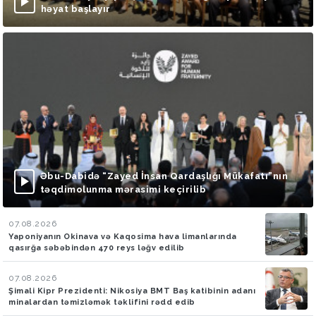
həyat başlayır
Əbu-Dabidə “Zayed İnsan Qardaşlığı Mükafatı”nın
təqdimolunma mərasimi keçirilib
07.08.2026
Yaponiyanın Okinava və Kaqosima hava limanlarında
qasırğa səbəbindən 470 reys ləğv edilib
07.08.2026
Şimali Kipr Prezidenti: Nikosiya BMT Baş katibinin adanı
minalardan təmizləmək təklifini rədd edib