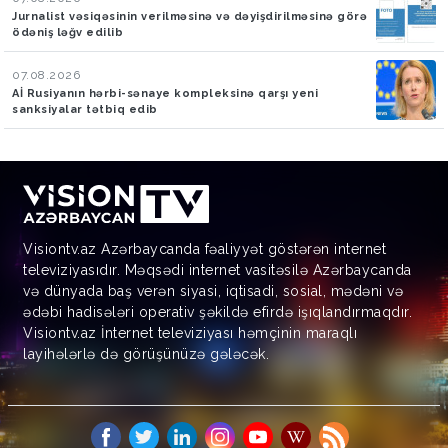
Jurnalist vəsiqəsinin verilməsinə və dəyişdirilməsinə görə
ödəniş ləğv edilib
07.08.2026
Aİ Rusiyanın hərbi-sənaye kompleksinə qarşı yeni
sanksiyalar tətbiq edib
Visiontv.az Azərbaycanda fəaliyyət göstərən internet
televiziyasıdır. Məqsədi internet vasitəsilə Azərbaycanda
və dünyada baş verən siyasi, iqtisadi, sosial, mədəni və
ədəbi hadisələri operativ şəkildə efirdə işıqlandırmaqdır.
Visiontv.az İnternet televiziyası həmçinin maraqlı
layihələrlə də görüşünüzə gələcək.