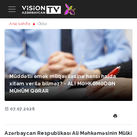
Ana səhifə
Ölkə
Müddətli əmək müqaviləsinə hansı halda
xitam verilə bilməz? - ALİ MƏHKƏMƏDƏN
MÜHÜM QƏRAR
07.07.2026
Azərbaycan Respublikası Ali Məhkəməsinin Mülki