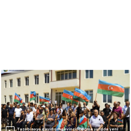
Təzəbinəyə qayıdışın sevinci: Doğma yurdda yeni