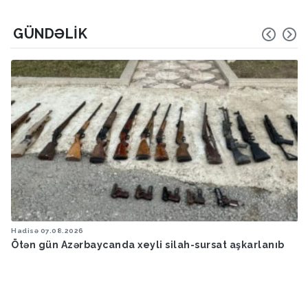
GÜNDƏLIK
Hadisə
07.08.2026
Ötən gün Azərbaycanda xeyli silah-sursat aşkarlanıb