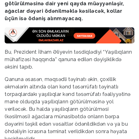
götürülməsinə dair yeni qayda müəyyənləşir,
ağaclar dəyəri ödənilməklə kəsiləcək, kollar
üçün isə ödəniş alınmayacaq.
Bu, Prezident İlham Əliyevin təsdiqlədiyi “Yaşıllıqların
mühafizəsi haqqında” qanuna edilən dəyişiklikdə
əksini tapıb.
Qanuna əsasən, məqsədli təyinatı əkin, çoxillik
əkmələrin altında olan kənd təsərrüfatı təyinatlı
torpaqlardakı yaşıllıqlar kənd təsərrüfatı fəaliyyətinə
mane olduqda yaşıllıqların götürülməsinə yol
veriləcək. Bu halda yaşıllıqların götürülməsi
(kəsilməsi) ağaclara münasibətdə onların bərpa
dəyərini təşkil edən vəsaitlər ödənildikdən və ya bu
öhdəliyin icrasına təminat verildikdən sonra həyata
keçirilməlidir.