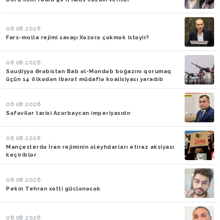
06.08.2026
Fars-molla rejimi savaşı Xəzərə çəkmək istəyir?
06.08.2026
Səudiyyə Ərəbistan Bab əl-Məndəb boğazını qorumaq
üçün 14 ölkədən ibarət müdafiə koalisiyası yaradıb
06.08.2026
Səfəvilər tarixi Azərbaycan imperiyasıdır
06.08.2026
Mançesterdə İran rejiminin əleyhdarları etiraz aksiyası
keçiriblər
06.08.2026
Pekin Tehran xətti güclənəcək
06.08.2026