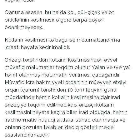
Qanuna əsasən, bu halda kol, gül-çiçək və ot
bitkilərinin kəsilməsinə görə bərpa dəyəri
ödənilməyəcək.
Kolların kəsilməsi ilə bağlı isə məlumatlandırma
icraatı həyata keçirilməlidir.
Ərizəçi tərəfindən kolların kəsilməsindən əvvəl
müvafiq məlumatlar təqdim olunur. Yalan və (və ya)
təhrif olunmuş məlumatın verilməsi qadağandır.
Müvafiq icra hakimiyyəti orqanının müəyyən etdiyi
orqan (qurum) tərəfindən 10 (on) təqvim günü
müddətində həmin kolların kəsilməsinə dair irad
ərizəçiyə təqdim edilmədikdə, ərizəçi kolların
kəsilməsini həyata keçirə bilər. İrad olduqda, həmin
irad normativ hüquqi aktlara istinad olunmaqla və
onların pozulan tələbləri dəqiq göstərilməklə
əsaslandırılmalıdır.