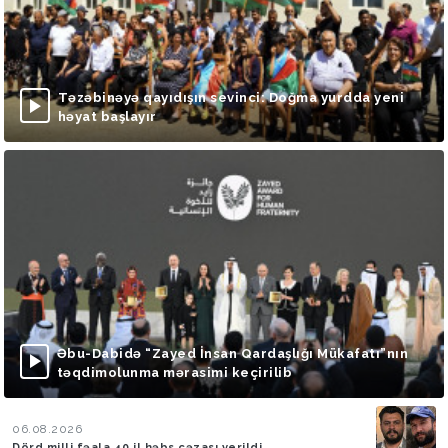
Təzəbinəyə qayıdışın sevinci: Doğma yurdda yeni
həyat başlayır
Əbu-Dabidə “Zayed İnsan Qardaşlığı Mükafatı”nın
təqdimolunma mərasimi keçirilib
06.08.2026
Dörd milli fəala 40 il həbs cəzası verildi