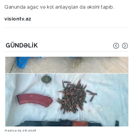
Qanunda ağac və kol anlayışları da əksini tapıb.
visiontv.az
GÜNDƏLIK
Hadisə
05.08.2026