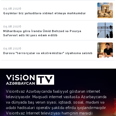
05.08.2026
Goyimlər biz yəhudilərə xidmət etməyə məhkumdur
05.08.2026
Müharibəyə görə İranda Ümid Behzad və Pourya
Səfəvvət adlı iki şəxs edam edilib
05.08.2026
Durovu "terrorçular və ekstremistlər" siyahısına salınıb
Visiontv.az Azərbaycanda fəaliyyət göstərən internet
televiziyasıdır. Məqsədi internet vasitəsilə Azərbaycanda
və dünyada baş verən siyasi, iqtisadi, sosial, mədəni və
ədəbi hadisələri operativ şəkildə efirdə işıqlandırmaqdır.
Visiontv.az İnternet televiziyası həmçinin maraqlı