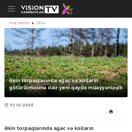
Ana səhifə
Ölkə
Əkin torpaqlarında ağac və kolların
götürülməsinə dair yeni qayda müəyyənləşib
07.07.2026
Əkin torpaqlarında ağac və kolların