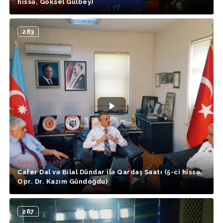
hissə, Göksel Gülbey)
283
QARDAŞ SAATI
Cafer Dal və Bilal Dündar ilə Qardaş Saatı (5-ci hissə,
Opr. Dr. Kazım Gündoğdu)
267