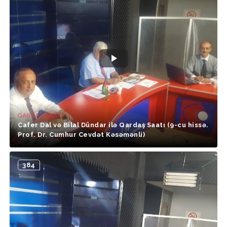
QARDAŞ SAATI
Cafer Dal və Bilal Dündar ilə Qardaş Saatı (9-cu hissə.
Prof. Dr. Cumhur Cevdət Kəsəmənli)
384