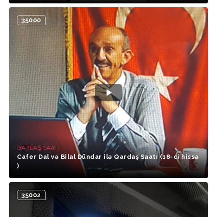
35000
QARDAŞ SAATI
Cafer Dal və Bilal Dündar ilə Qardaş Saatı (18-ci hissə
)
35002