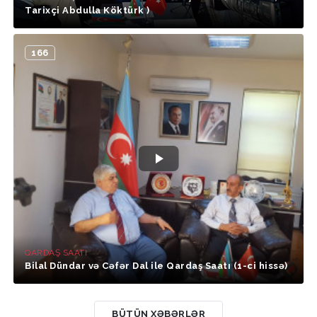
Tarixçi Abdulla Köktürk )
166
QARDAŞ SAATI
Bilal Dündar və Cəfər Dal ile Qardaş Saatı (1-ci hissə)
BÜTÜN XƏBƏRLƏR