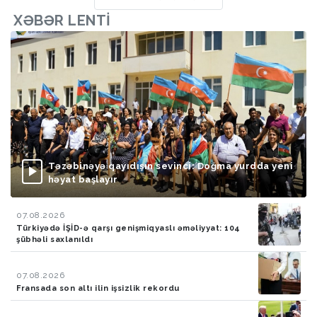
XƏBƏR LENTI
Təzəbinəyə qayıdışın sevinci: Doğma yurdda yeni
həyat başlayır
07.08.2026
Türkiyədə İŞİD-ə qarşı genişmiqyaslı əməliyyat: 104
şübhəli saxlanıldı
07.08.2026
Fransada son altı ilin işsizlik rekordu