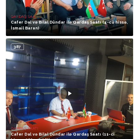
QARDAŞ SAATI
Cafer Dal və Bilal Dündar ilə Qardaş Saatı (4-cü hissə,
İsmail Baran)
387
QARDAŞ SAATI
Cafer Dal və Bilal Dündar ilə Qardaş Saatı (11-ci