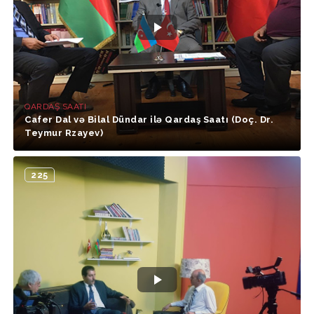
QARDAŞ SAATI
Cafer Dal və Bilal Dündar ilə Qardaş Saatı (Doç. Dr.
Teymur Rzayev)
225