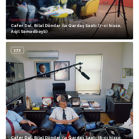
QARDAŞ SAATI
Cafer Dal, Bilal Dündar ilə Qardaş Saatı (7-ci hissə,
Aqil Səmədbəyli)
172
QARDAŞ SAATI
Cafer Dal, Bilal Dündar ilə Qardaş Saatı (6-cı hissə,