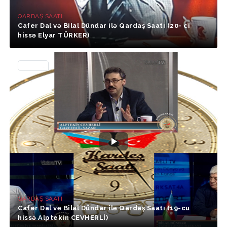
QARDAŞ SAATI
Cafer Dal və Bilal Dündar ilə Qardaş Saatı (20- ci
hissə Elyar TÜRKER)
34988
QARDAŞ SAATI
Cafer Dal və Bilal Dündar ilə Qardaş Saatı (19-cu
hissə Alptekin CEVHERLİ)