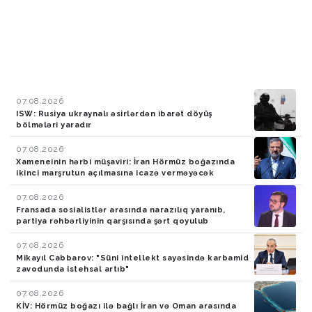
07.08.2026
ISW: Rusiya ukraynalı əsirlərdən ibarət döyüş
bölmələri yaradır
07.08.2026
Xameneinin hərbi müşaviri: İran Hörmüz boğazında
ikinci marşrutun açılmasına icazə verməyəcək
07.08.2026
Fransada sosialistlər arasında narazılıq yaranıb,
partiya rəhbərliyinin qarşısında şərt qoyulub
07.08.2026
Mikayıl Cabbarov: "Süni intellekt sayəsində karbamid
zavodunda istehsal artıb"
07.08.2026
KİV: Hörmüz boğazı ilə bağlı İran və Oman arasında