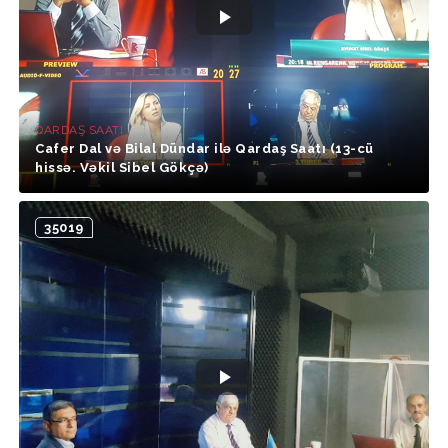
QARDAŞ SAATI
Cafer Dal və Bilal Dündar ilə Qardaş Saatı (13-cü
hissə. Vəkil Sibel Gökçə)
35019