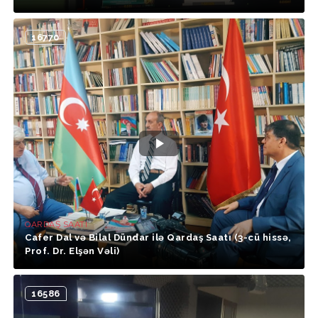
16770
QARDAŞ SAATI
Cafer Dal və Bilal Dündar ilə Qardaş Saatı (3-cü hissə,
Prof. Dr. Elşən Vəli)
16586