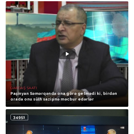
QARDAŞ SAATI
Paşinyan Səmərqəndə ona görə getmədi ki, birdən
orada onu sülh sazişinə məcbur edərlər
34951