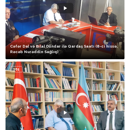
QARDAŞ SAATI
Cəfər Dal və Bilal Dündar ilə Qardaş Saatı (8-ci hissə,
Rəcəb Nurəddin Sağlıq)
361