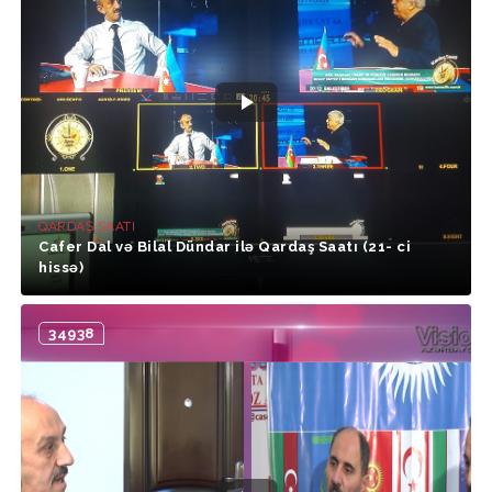
QARDAŞ SAATI
Cafer Dal və Bilal Dündar ilə Qardaş Saatı (21- ci
hissə)
34938