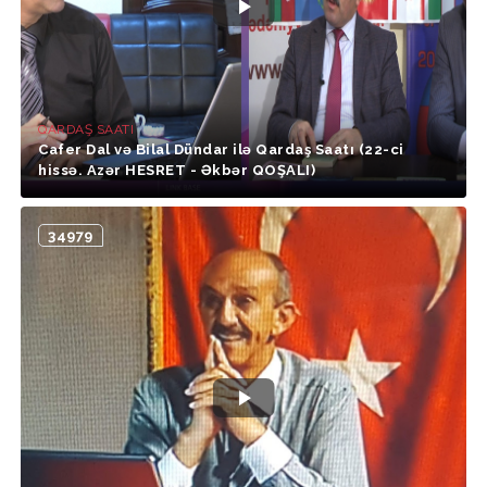
QARDAŞ SAATI
Cafer Dal və Bilal Dündar ilə Qardaş Saatı (22-ci
hissə. Azər HESRET - Əkbər QOŞALI)
34979