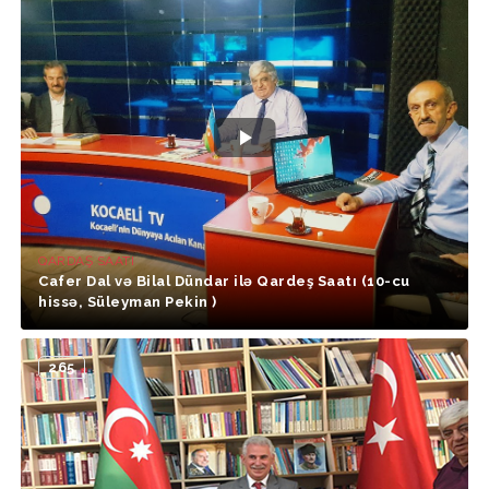
QARDAŞ SAATI
Cafer Dal və Bilal Dündar ilə Qardeş Saatı (10-cu
hissə, Süleyman Pekin )
265