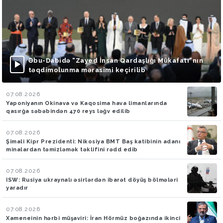
Əbu-Dabidə “Zayed İnsan Qardaşlığı Mükafatı”nın
təqdimolunma mərasimi keçirilib
07.08.2026
Yaponiyanın Okinava və Kaqosima hava limanlarında
qasırğa səbəbindən 470 reys ləğv edilib
07.08.2026
Şimali Kipr Prezidenti: Nikosiya BMT Baş katibinin adanı
minalardan təmizləmək təklifini rədd edib
07.08.2026
ISW: Rusiya ukraynalı əsirlərdən ibarət döyüş bölmələri
yaradır
07.08.2026
Xameneinin hərbi müşaviri: İran Hörmüz boğazında ikinci