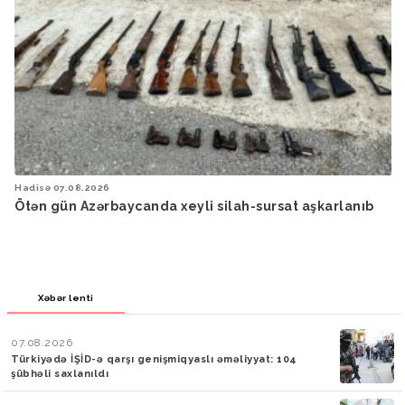
Hadisə
07.08.2026
Ötən gün Azərbaycanda xeyli silah-sursat aşkarlanıb
Xəbər lenti
07.08.2026
Türkiyədə İŞİD-ə qarşı genişmiqyaslı əməliyyat: 104
şübhəli saxlanıldı