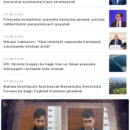
marşrutun açılmasına icazə verməyəcək
07.08.2026
Fransada sosialistlər arasında narazılıq yaranıb, partiya
rəhbərliyinin qarşısında şərt qoyulub
07.08.2026
Mikayıl Cabbarov: "Süni intellekt sayəsində karbamid
zavodunda istehsal artıb"
07.08.2026
KİV: Hörmüz boğazı ilə bağlı İran və Oman arasında
müvəqqəti razılaşma əldə olunub
07.08.2026
Bakıda keçiriləcək Azərbaycan Beynəlxalq İnvestisiya
Forumu ilə bağlı Təşkilat Komitəsi yaradılıb