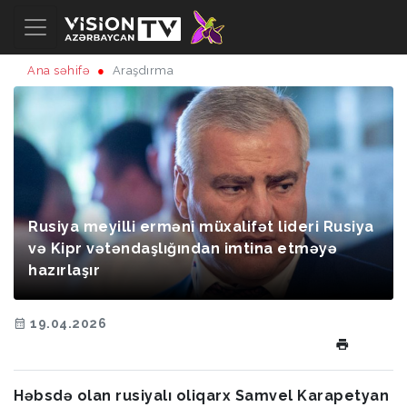
Ana səhifə
Araşdırma
Rusiya meyilli erməni müxalifət lideri Rusiya
və Kipr vətəndaşlığından imtina etməyə
hazırlaşır
19.04.2026
Həbsdə olan rusiyalı oliqarx Samvel Karapetyan