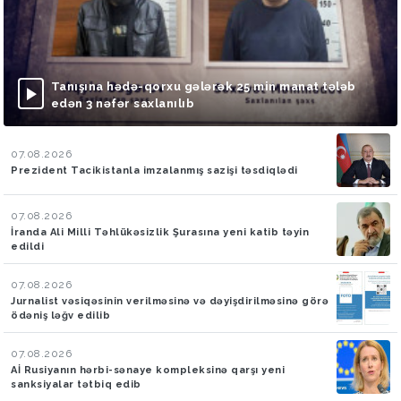
Tanışına hədə-qorxu gələrək 25 min manat tələb
edən 3 nəfər saxlanılıb
07.08.2026
Prezident Tacikistanla imzalanmış sazişi təsdiqlədi
07.08.2026
İranda Ali Milli Təhlükəsizlik Şurasına yeni katib təyin
edildi
07.08.2026
Jurnalist vəsiqəsinin verilməsinə və dəyişdirilməsinə görə
ödəniş ləğv edilib
07.08.2026
Aİ Rusiyanın hərbi-sənaye kompleksinə qarşı yeni
sanksiyalar tətbiq edib