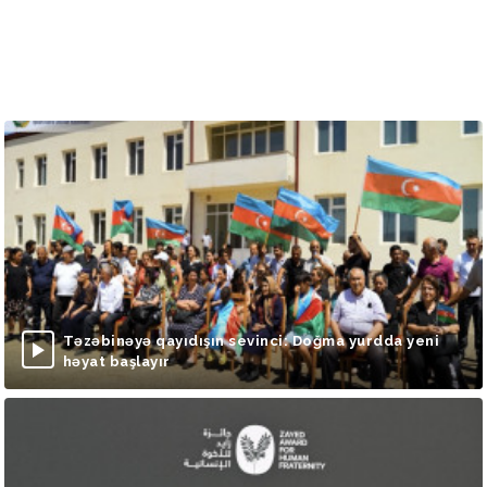
Təzəbinəyə qayıdışın sevinci: Doğma yurdda yeni
həyat başlayır