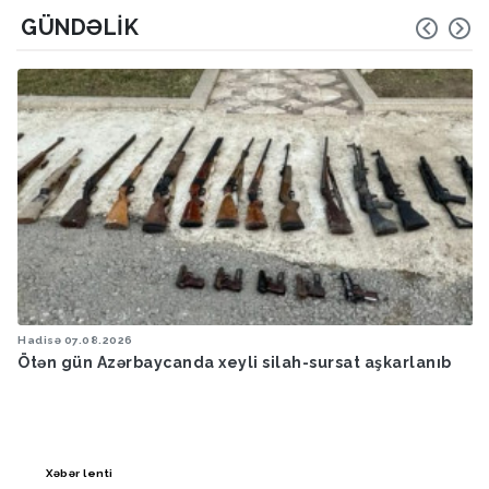
GÜNDƏLIK
Hadisə
07.08.2026
Ötən gün Azərbaycanda xeyli silah-sursat aşkarlanıb
Xəbər lenti