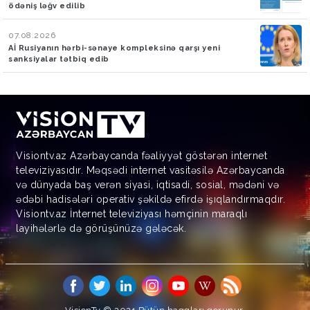
ödəniş ləğv edilib
07.08.2026
Aİ Rusiyanın hərbi-sənaye kompleksinə qarşı yeni
sanksiyalar tətbiq edib
Visiontv.az Azərbaycanda fəaliyyət göstərən internet
televiziyasıdır. Məqsədi internet vasitəsilə Azərbaycanda
və dünyada baş verən siyasi, iqtisadi, sosial, mədəni və
ədəbi hadisələri operativ şəkildə efirdə işıqlandırmaqdır.
Visiontv.az İnternet televiziyası həmçinin maraqlı
layihələrlə də görüşünüzə gələcək.