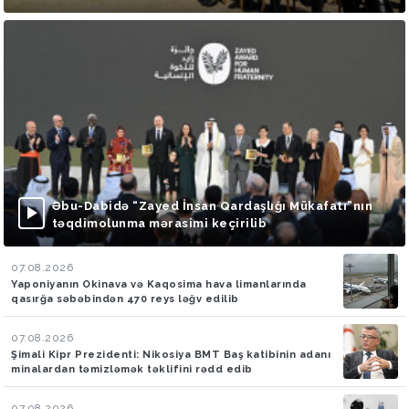
Əbu-Dabidə “Zayed İnsan Qardaşlığı Mükafatı”nın
təqdimolunma mərasimi keçirilib
07.08.2026
Yaponiyanın Okinava və Kaqosima hava limanlarında
qasırğa səbəbindən 470 reys ləğv edilib
07.08.2026
Şimali Kipr Prezidenti: Nikosiya BMT Baş katibinin adanı
minalardan təmizləmək təklifini rədd edib
07.08.2026