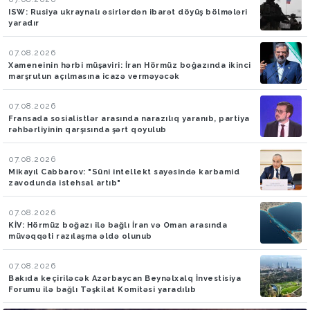
ISW: Rusiya ukraynalı əsirlərdən ibarət döyüş bölmələri
yaradır
07.08.2026
Xameneinin hərbi müşaviri: İran Hörmüz boğazında ikinci
marşrutun açılmasına icazə verməyəcək
07.08.2026
Fransada sosialistlər arasında narazılıq yaranıb, partiya
rəhbərliyinin qarşısında şərt qoyulub
07.08.2026
Mikayıl Cabbarov: "Süni intellekt sayəsində karbamid
zavodunda istehsal artıb"
07.08.2026
KİV: Hörmüz boğazı ilə bağlı İran və Oman arasında
müvəqqəti razılaşma əldə olunub
07.08.2026
Bakıda keçiriləcək Azərbaycan Beynəlxalq İnvestisiya
Forumu ilə bağlı Təşkilat Komitəsi yaradılıb