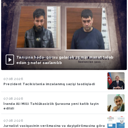
Tanışına hədə-qorxu gələrək 25 min manat tələb
edən 3 nəfər saxlanılıb
07.08.2026
Prezident Tacikistanla imzalanmış sazişi təsdiqlədi
07.08.2026
İranda Ali Milli Təhlükəsizlik Şurasına yeni katib təyin
edildi
07.08.2026
Jurnalist vəsiqəsinin verilməsinə və dəyişdirilməsinə görə