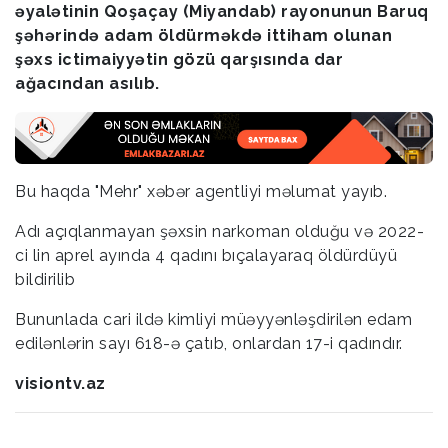
əyalətinin Qoşaçay (Miyandab) rayonunun Baruq
şəhərində adam öldürməkdə ittiham olunan
şəxs ictimaiyyətin gözü qarşısında dar
ağacından asılıb.
Bu haqda "Mehr" xəbər agentliyi məlumat yayıb.
Adı açıqlanmayan şəxsin narkoman olduğu və 2022-
ci lin aprel ayında 4 qadını bıçalayaraq öldürdüyü
bildirilib
Bununlada cari ildə kimliyi müəyyənləşdirilən edam
edilənlərin sayı 618-ə çatıb, onlardan 17-i qadındır.
visiontv.az