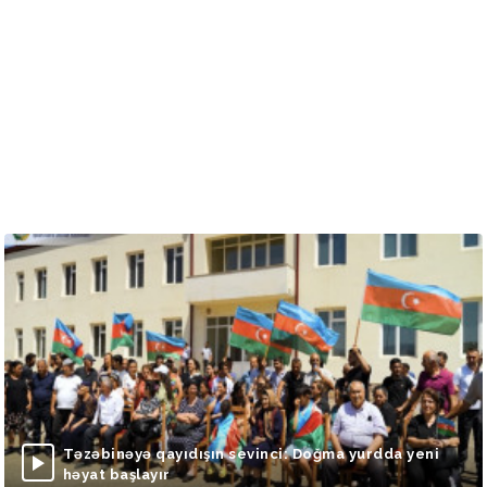
Təzəbinəyə qayıdışın sevinci: Doğma yurdda yeni
həyat başlayır