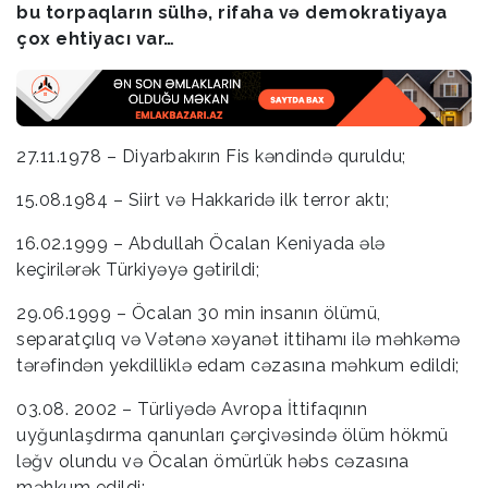
bu torpaqların sülhə, rifaha və demokratiyaya
çox ehtiyacı var…
27.11.1978 – Diyarbakırın Fis kəndində quruldu;
15.08.1984 – Siirt və Hakkaridə ilk terror aktı;
16.02.1999 – Abdullah Öcalan Keniyada ələ
keçirilərək Türkiyəyə gətirildi;
29.06.1999 – Öcalan 30 min insanın ölümü,
separatçılıq və Vətənə xəyanət ittihamı ilə məhkəmə
tərəfindən yekdilliklə edam cəzasına məhkum edildi;
03.08. 2002 – Türliyədə Avropa İttifaqının
uyğunlaşdırma qanunları çərçivəsində ölüm hökmü
ləğv olundu və Öcalan ömürlük həbs cəzasına
məhkum edildi;