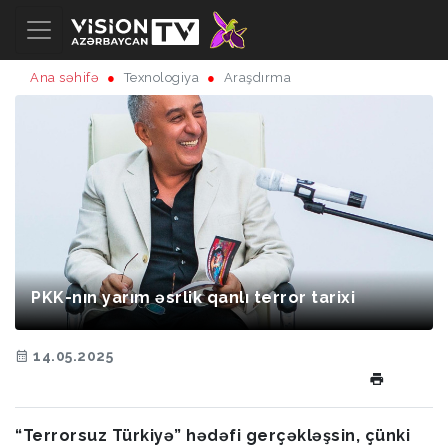
Ana səhifə
Texnologiya
Araşdırma
PKK-nın yarım əsrlik qanlı terror tarixi
14.05.2025
“Terrorsuz Türkiyə” hədəfi gerçəkləşsin, çünki