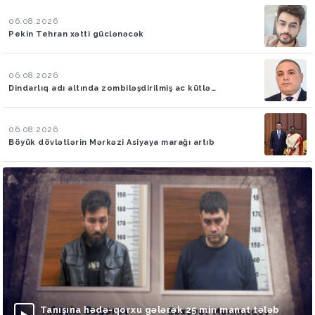
06.08.2026
Pekin Tehran xətti güclənəcək
06.08.2026
Dindarlıq adı altında zombiləşdirilmiş ac kütlə…
06.08.2026
Böyük dövlətlərin Mərkəzi Asiyaya marağı artıb
Tanışına hədə-qorxu gələrək 25 min manat tələb