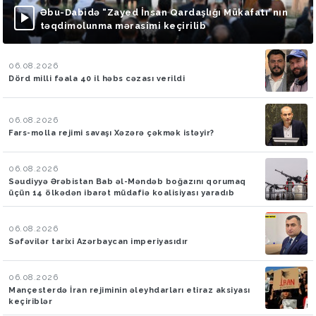
Əbu-Dabidə “Zayed İnsan Qardaşlığı Mükafatı”nın
təqdimolunma mərasimi keçirilib
06.08.2026
Dörd milli fəala 40 il həbs cəzası verildi
06.08.2026
Fars-molla rejimi savaşı Xəzərə çəkmək istəyir?
06.08.2026
Səudiyyə Ərəbistan Bab əl-Məndəb boğazını qorumaq
üçün 14 ölkədən ibarət müdafiə koalisiyası yaradıb
06.08.2026
Səfəvilər tarixi Azərbaycan imperiyasıdır
06.08.2026
Mançesterdə İran rejiminin əleyhdarları etiraz aksiyası
keçiriblər