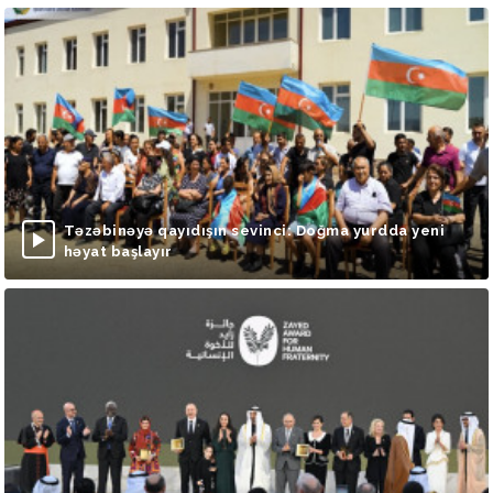
Təzəbinəyə qayıdışın sevinci: Doğma yurdda yeni
həyat başlayır