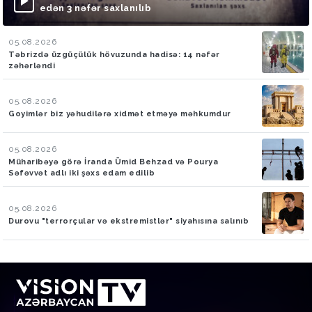
edən 3 nəfər saxlanılıb
05.08.2026
Təbrizdə üzgüçülük hövuzunda hadisə: 14 nəfər
zəhərləndi
05.08.2026
Goyimlər biz yəhudilərə xidmət etməyə məhkumdur
05.08.2026
Müharibəyə görə İranda Ümid Behzad və Pourya
Səfəvvət adlı iki şəxs edam edilib
05.08.2026
Durovu "terrorçular və ekstremistlər" siyahısına salınıb