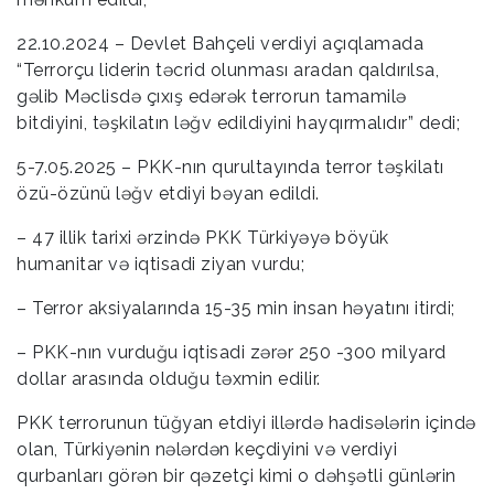
22.10.2024 – Devlet Bahçeli verdiyi açıqlamada
“Terrorçu liderin təcrid olunması aradan qaldırılsa,
gəlib Məclisdə çıxış edərək terrorun tamamilə
bitdiyini, təşkilatın ləğv edildiyini hayqırmalıdır” dedi;
5-7.05.2025 – PKK-nın qurultayında terror təşkilatı
özü-özünü ləğv etdiyi bəyan edildi.
– 47 illik tarixi ərzində PKK Türkiyəyə böyük
humanitar və iqtisadi ziyan vurdu;
– Terror aksiyalarında 15-35 min insan həyatını itirdi;
– PKK-nın vurduğu iqtisadi zərər 250 -300 milyard
dollar arasında olduğu təxmin edilir.
PKK terrorunun tüğyan etdiyi illərdə hadisələrin içində
olan, Türkiyənin nələrdən keçdiyini və verdiyi
qurbanları görən bir qəzetçi kimi o dəhşətli günlərin