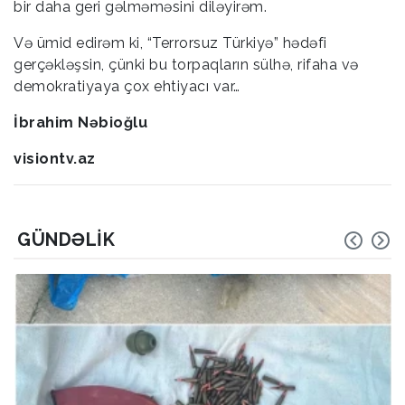
bir daha geri gəlməməsini diləyirəm.
Və ümid edirəm ki, “Terrorsuz Türkiyə” hədəfi
gerçəkləşsin, çünki bu torpaqların sülhə, rifaha və
demokratiyaya çox ehtiyacı var…
İbrahim Nəbioğlu
visiontv.az
GÜNDƏLIK