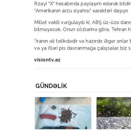
Rzayi “X” hesabında paylaşım edərək bildiri
“Amerikanın arzu siyahısı” xarakteri daşıyır.
Millət vəkili vurğulayıb ki, ABŞ üz-üzə dan
bilməyəcək. Onun sözlərinə görə, Tehran h
“İranın əli tətikdədir və hazırdır. Əgər onl
və ya itləri pis davranmağa çalışsalar, bi
visiontv.az
GÜNDƏLIK