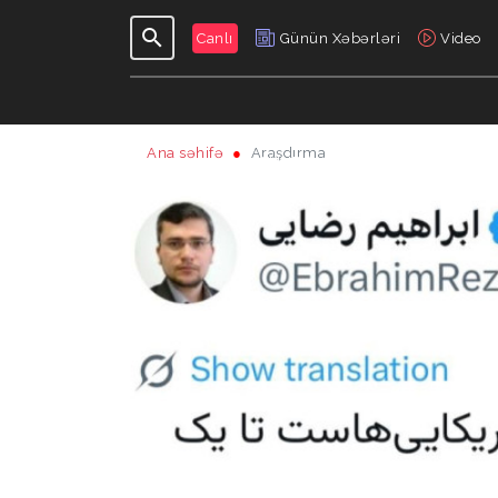
Canlı
Günün Xəbərləri
Video
Ana səhifə
Araşdırma
GÜNDƏLIK
VERILIŞLƏR