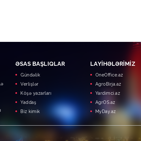
ƏSAS BAŞLIQLAR
LAYIHƏLƏRIMIZ
Gündəlik
OneOffice.az
lə
Verlişlər
AgroBirja.az
Köşə yazarları
Yardimci.az
Yaddaş
AgrOS.az
ı
Biz kimik
MyDay.az