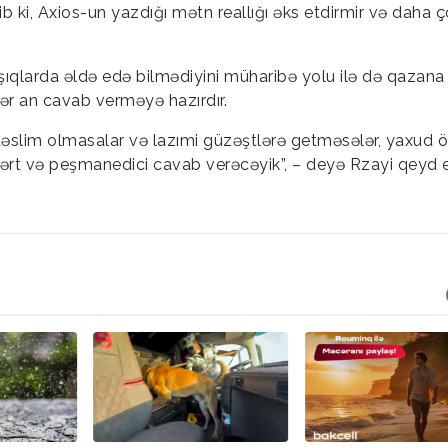
b ki, Axios-un yazdığı mətn reallığı əks etdirmir və daha 
ışıqlarda əldə edə bilmədiyini müharibə yolu ilə də qazana
ər an cavab verməyə hazırdır.
ar təslim olmasalar və lazımi güzəştlərə getməsələr, yaxud ö
z sərt və peşmanedici cavab verəcəyik”, – deyə Rzayi qeyd 