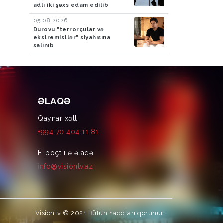
adlı iki şəxs edam edilib
05.08.2026
Durovu "terrorçular və
ekstremistlər" siyahısına
salınıb
ƏLAQƏ
Qaynar xətt:
+994 70 404 11 81
E-poçt ilə əlaqə:
info@visiontv.az
VisionTv © 2021
Bütün haqqları qorunur.