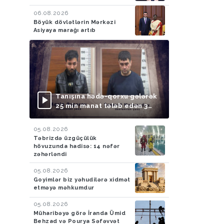
06.08.2026
Böyük dövlətlərin Mərkəzi
Asiyaya marağı artıb
Tanışına hədə-qorxu gələrək
25 min manat tələb edən 3
nəfər saxlanılıb
05.08.2026
Təbrizdə üzgüçülük
hövuzunda hadisə: 14 nəfər
zəhərləndi
05.08.2026
Goyimlər biz yəhudilərə xidmət
etməyə məhkumdur
05.08.2026
Müharibəyə görə İranda Ümid
Behzad və Pourya Səfəvvət