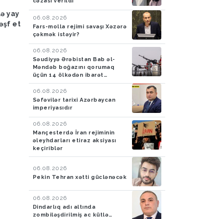
cəzası verildi
Hadisə
03.08.2026
Hadisə
03.08.2026
lə yay
FHN: Bu il qeyri-çimərlik
Azad edilmiş ərazilər
06.08.2026
əşf et
ərazilərdə suda batan 40
ötən ay 788 mina, 210
Fars-molla rejimi savaşı Xəzərə
nəfərin meyiti tapılıb, 55
PHS aşkarlanıb
çəkmək istəyir?
nəfər xilas edilib
06.08.2026
Səudiyyə Ərəbistan Bab əl-
Məndəb boğazını qorumaq
üçün 14 ölkədən ibarət
müdafiə koalisiyası yaradıb
06.08.2026
Səfəvilər tarixi Azərbaycan
imperiyasıdır
06.08.2026
Mançesterdə İran rejiminin
əleyhdarları etiraz aksiyası
keçiriblər
06.08.2026
Pekin Tehran xətti güclənəcək
06.08.2026
Dindarlıq adı altında
zombiləşdirilmiş ac kütlə…