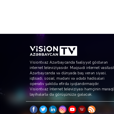
Visiontv.az Azərbaycanda fəaliyyət göstərən
internet televiziyasıdır. Məqsədi internet vasitəsi
Azərbaycanda və dünyada baş verən siyasi,
iqtisadi, sosial, mədəni və ədəbi hadisələri
operativ şəkildə efirdə işıqlandırmaqdır.
Visiontv.az İnternet televiziyası həmçinin maraql
layihələrlə də görüşünüzə gələcək.