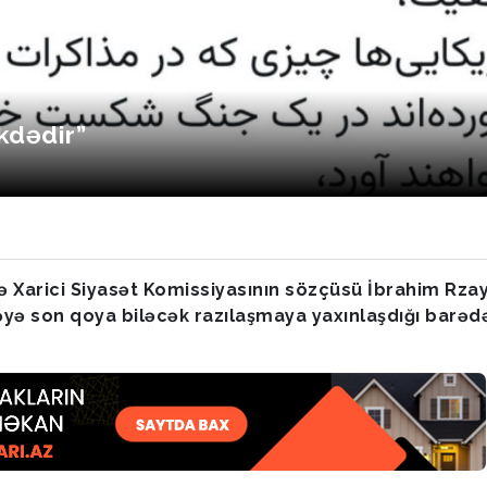
ikdədir”
və Xarici Siyasət Komissiyasının sözçüsü İbrahim Rzay
bəyə son qoya biləcək razılaşmaya yaxınlaşdığı barəd