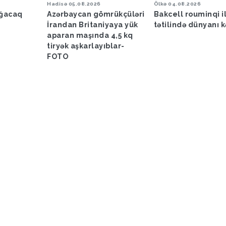
Hadisə
05.08.2026
Ölkə
04.08.2026
ağacaq
Azərbaycan gömrükçüləri
Bakcell rouminqi i
İrandan Britaniyaya yük
tətilində dünyanı k
aparan maşında 4,5 kq
tiryək aşkarlayıblar-
FOTO