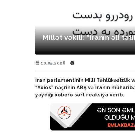
Millət vəkili: “İranın əli tət
10.05.2026
İran parlamentinin Milli Təhlükəsizlik 
“Axios” nəşrinin ABŞ və İranın mühari
yaydığı xəbərə sərt reaksiya verib.