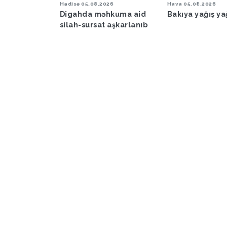
6
Hadisə
05.08.2026
Hava
05.08.2026
şəraiti ilə
Digahda məhkuma aid
Bakıya yağış y
əbərdarlıq
silah-sursat aşkarlanıb