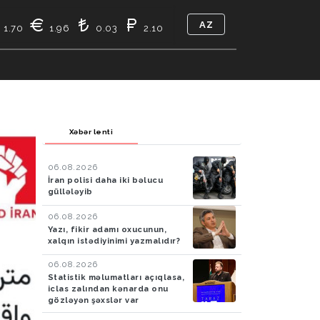
AZ
1.70
1.96
0.03
2.10
TIKASI
BIZ KIMIK
ƏLAQƏ
Xəbər lenti
06.08.2026
İran polisi daha iki bəlucu
güllələyib
06.08.2026
Yazı, fikir adamı oxucunun,
xalqın istədiyinimi yazmalıdır?
06.08.2026
Statistik məlumatları açıqlasa,
iclas zalından kənarda onu
gözləyən şəxslər var