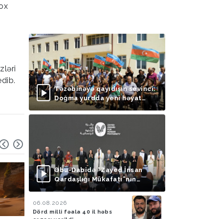
çox
zləri
edib.
Təzəbinəyə qayıdışın sevinci:
Doğma yurdda yeni həyat
başlayır
Əbu-Dabidə “Zayed İnsan
Qardaşlığı Mükafatı”nın
təqdimolunma mərasimi
keçirilib
06.08.2026
Dörd milli fəala 40 il həbs