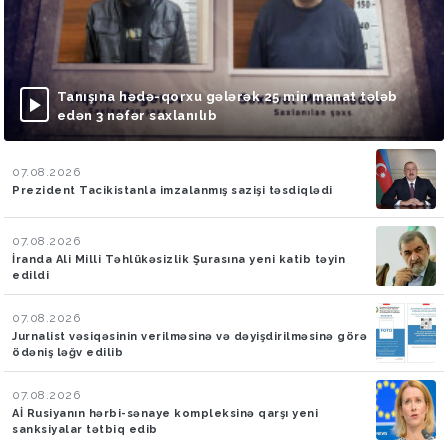
Tanışına hədə-qorxu gələrək 25 min manat tələb
edən 3 nəfər saxlanılıb
07.08.2026
Prezident Tacikistanla imzalanmış sazişi təsdiqlədi
07.08.2026
İranda Ali Milli Təhlükəsizlik Şurasına yeni katib təyin
edildi
07.08.2026
Jurnalist vəsiqəsinin verilməsinə və dəyişdirilməsinə görə
ödəniş ləğv edilib
07.08.2026
Aİ Rusiyanın hərbi-sənaye kompleksinə qarşı yeni
sanksiyalar tətbiq edib