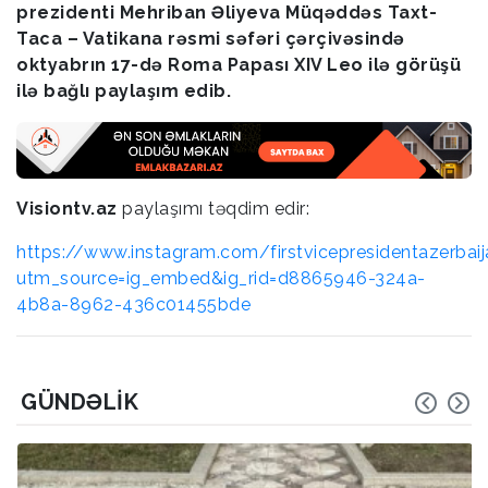
prezidenti Mehriban Əliyeva Müqəddəs Taxt-
Taca – Vatikana rəsmi səfəri çərçivəsində
oktyabrın 17-də Roma Papası XIV Leo ilə görüşü
ilə bağlı paylaşım edib.
Visiontv.az
paylaşımı təqdim edir:
https://www.instagram.com/firstvicepresidentazerbai
utm_source=ig_embed&ig_rid=d8865946-324a-
4b8a-8962-436c01455bde
GÜNDƏLIK