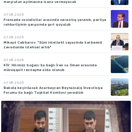
marşrutun açılmasına icazə verməyəcək
07.08.2026
Fransada sosialistlər arasında narazılıq yaranıb, partiya
rəhbərliyinin qarşısında şərt qoyulub
07.08.2026
Mikayıl Cabbarov: "Süni intellekt sayəsində karbamid
zavodunda istehsal artıb"
07.08.2026
KİV: Hörmüz boğazı ilə bağlı İran və Oman arasında
müvəqqəti razılaşma əldə olunub
07.08.2026
Bakıda keçiriləcək Azərbaycan Beynəlxalq İnvestisiya
Forumu ilə bağlı Təşkilat Komitəsi yaradılıb