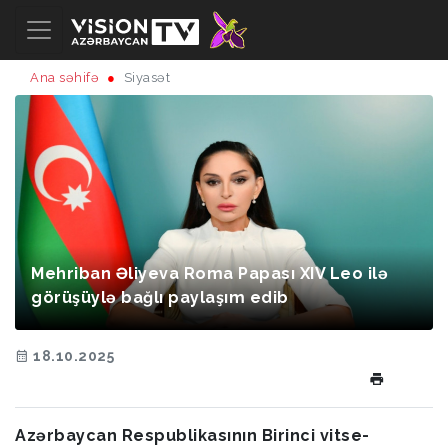
Ana səhifə
Siyasət
Mehriban Əliyeva Roma Papası XIV Leo ilə
görüşüylə bağlı paylaşım edib
18.10.2025
Azərbaycan Respublikasının Birinci vitse-