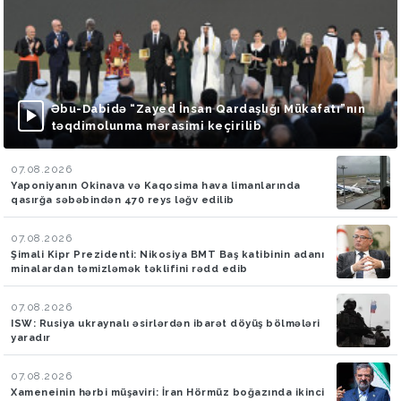
Əbu-Dabidə “Zayed İnsan Qardaşlığı Mükafatı”nın
təqdimolunma mərasimi keçirilib
07.08.2026
Yaponiyanın Okinava və Kaqosima hava limanlarında
qasırğa səbəbindən 470 reys ləğv edilib
07.08.2026
Şimali Kipr Prezidenti: Nikosiya BMT Baş katibinin adanı
minalardan təmizləmək təklifini rədd edib
07.08.2026
ISW: Rusiya ukraynalı əsirlərdən ibarət döyüş bölmələri
yaradır
07.08.2026
Xameneinin hərbi müşaviri: İran Hörmüz boğazında ikinci