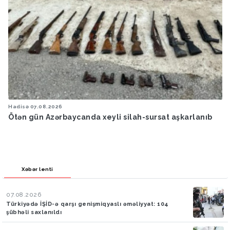
Hadisə
07.08.2026
Ötən gün Azərbaycanda xeyli silah-sursat aşkarlanıb
Xəbər lenti
07.08.2026
Türkiyədə İŞİD-ə qarşı genişmiqyaslı əməliyyat: 104
şübhəli saxlanıldı