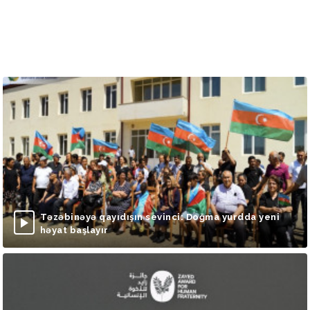
Təzəbinəyə qayıdışın sevinci: Doğma yurdda yeni
həyat başlayır