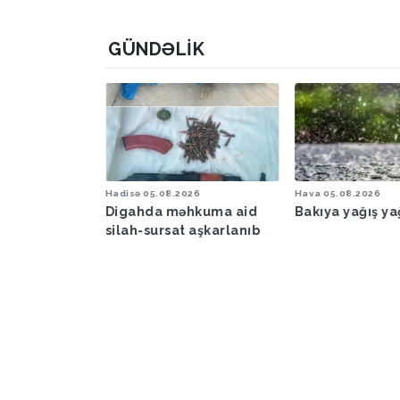
GÜNDƏLIK
6
Hadisə
05.08.2026
Hava
05.08.2026
şəraiti ilə
Digahda məhkuma aid
Bakıya yağış y
əbərdarlıq
silah-sursat aşkarlanıb