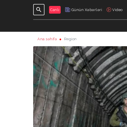
Canlı
Günün Xəbərləri
Video
Ana səhifə
Region
GÜNDƏLIK
VERILIŞLƏR