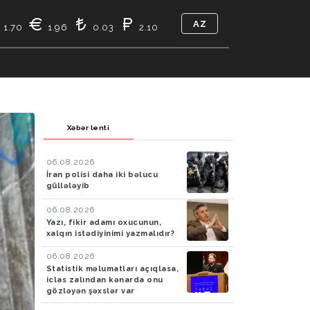
AZ
1.70
1.96
0.03
2.10
TIKASI
BIZ KIMIK
ƏLAQƏ
Xəbər lenti
06.08.2026
İran polisi daha iki bəlucu
güllələyib
06.08.2026
Yazı, fikir adamı oxucunun,
xalqın istədiyinimi yazmalıdır?
06.08.2026
Statistik məlumatları açıqlasa,
iclas zalından kənarda onu
gözləyən şəxslər var