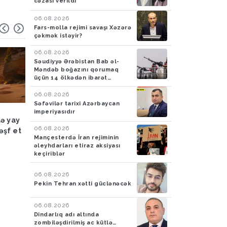
cəzası verildi
06.08.2026
Fars-molla rejimi savaşı Xəzərə
çəkmək istəyir?
06.08.2026
Səudiyyə Ərəbistan Bab əl-
Məndəb boğazını qorumaq
üçün 14 ölkədən ibarət
müdafiə koalisiyası yaradıb
06.08.2026
Səfəvilər tarixi Azərbaycan
Hadisə
03.08.2026
Hadisə
03.08.2026
imperiyasıdır
lə yay
FHN: Bu il qeyri-çimərlik
Azad edilmiş ərazilər
06.08.2026
əşf et
ərazilərdə suda batan 40
ötən ay 788 mina, 210
Mançesterdə İran rejiminin
nəfərin meyiti tapılıb, 55
PHS aşkarlanıb
əleyhdarları etiraz aksiyası
nəfər xilas edilib
keçiriblər
06.08.2026
Pekin Tehran xətti güclənəcək
06.08.2026
Dindarlıq adı altında
zombiləşdirilmiş ac kütlə…