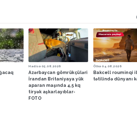
Hadisə
05.08.2026
Ölkə
04.08.2026
ağacaq
Azərbaycan gömrükçüləri
Bakcell rouminqi i
İrandan Britaniyaya yük
tətilində dünyanı k
aparan maşında 4,5 kq
tiryək aşkarlayıblar-
FOTO