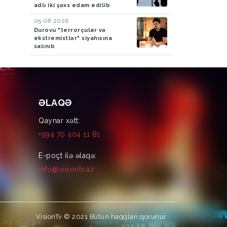
adlı iki şəxs edam edilib
05.08.2026
Durovu "terrorçular və
ekstremistlər" siyahısına
salınıb
ƏLAQƏ
Qaynar xətt:
+994 70 404 11 81
E-poçt ilə əlaqə:
info@visiontv.az
VisionTv © 2021
Bütün haqqları qorunur.