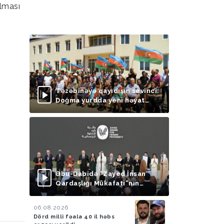
ılması
Təzəbinəyə qayıdışın sevinci:
Doğma yurdda yeni həyat
başlayır
Əbu-Dabidə “Zayed İnsan
Qardaşlığı Mükafatı”nın
təqdimolunma mərasimi
keçirilib
06.08.2026
Dörd milli fəala 40 il həbs