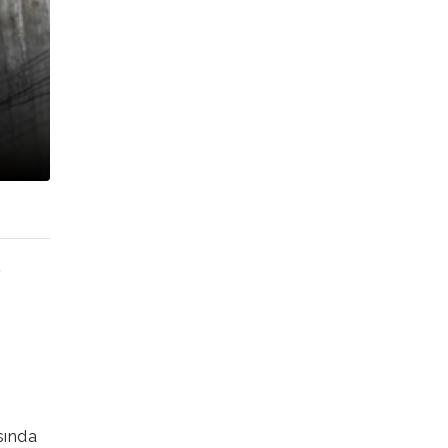
l
sında