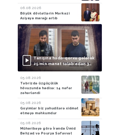
06.08.2026
Böyük dövlətlərin Mərkəzi
Asiyaya marağı artıb
Tanışına hədə-qorxu gələrək
25 min manat tələb edən 3
nəfər saxlanılıb
05.08.2026
Təbrizdə üzgüçülük
hövuzunda hadisə: 14 nəfər
zəhərləndi
05.08.2026
Goyimlər biz yəhudilərə xidmət
etməyə məhkumdur
05.08.2026
Müharibəyə görə İranda Ümid
Behzad və Pourya Səfəvvət