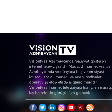
Visiontv.az Azərbaycanda fəaliyyət göstərən
internet televiziyasıdır. Məqsədi internet vasitəsi
Azərbaycanda və dünyada baş verən siyasi,
iqtisadi, sosial, mədəni və ədəbi hadisələri
operativ şəkildə efirdə işıqlandırmaqdır.
Visiontv.az İnternet televiziyası həmçinin maraql
layihələrlə də görüşünüzə gələcək.