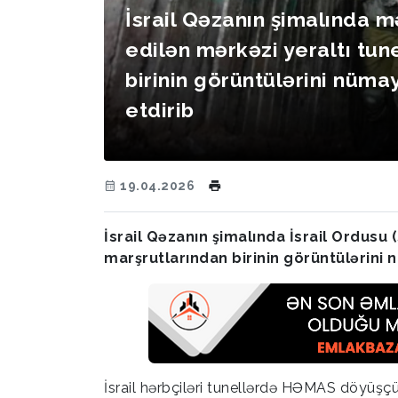
İsrail Qəzanın şimalında 
edilən mərkəzi yeraltı tun
birinin görüntülərini nümay
etdirib
19.04.2026
İsrail Qəzanın şimalında İsrail Ordusu
marşrutlarından birinin görüntülərini n
İsrail hərbçiləri tunellərdə HƏMAS döyüşçü