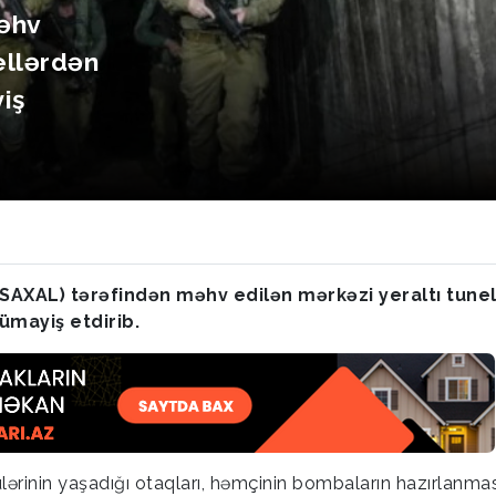
məhv
ellərdən
iş
 (SAXAL) tərəfindən məhv edilən mərkəzi yeraltı tune
ümayiş etdirib.
lərinin yaşadığı otaqları, həmçinin bombaların hazırlanma