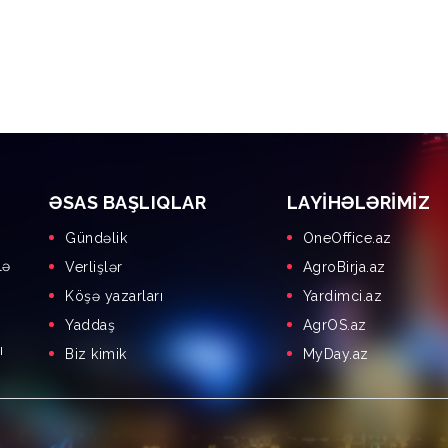
ƏSAS BAŞLIQLAR
LAYIHƏLƏRIMIZ
Gündəlik
OneOffice.az
lə
Verlişlər
AgroBirja.az
Köşə yazarları
Yardimci.az
Yaddaş
AgrOS.az
ı
Biz kimik
MyDay.az