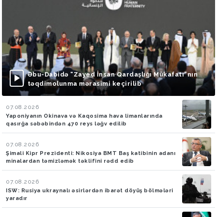
Əbu-Dabidə “Zayed İnsan Qardaşlığı Mükafatı”nın
təqdimolunma mərasimi keçirilib
07.08.2026
Yaponiyanın Okinava və Kaqosima hava limanlarında
qasırğa səbəbindən 470 reys ləğv edilib
07.08.2026
Şimali Kipr Prezidenti: Nikosiya BMT Baş katibinin adanı
minalardan təmizləmək təklifini rədd edib
07.08.2026
ISW: Rusiya ukraynalı əsirlərdən ibarət döyüş bölmələri
yaradır