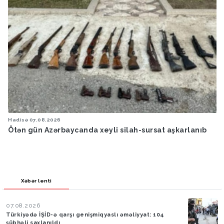
Hadisə
07.08.2026
Ötən gün Azərbaycanda xeyli silah-sursat aşkarlanıb
Xəbər lenti
07.08.2026
Türkiyədə İŞİD-ə qarşı genişmiqyaslı əməliyyat: 104
şübhəli saxlanıldı