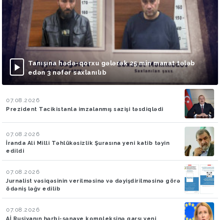
Tanışına hədə-qorxu gələrək 25 min manat tələb
edən 3 nəfər saxlanılıb
07.08.2026
Prezident Tacikistanla imzalanmış sazişi təsdiqlədi
07.08.2026
İranda Ali Milli Təhlükəsizlik Şurasına yeni katib təyin
edildi
07.08.2026
Jurnalist vəsiqəsinin verilməsinə və dəyişdirilməsinə görə
ödəniş ləğv edilib
07.08.2026
Aİ Rusiyanın hərbi-sənaye kompleksinə qarşı yeni