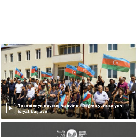
Təzəbinəyə qayıdışın sevinci: Doğma yurdda yeni
həyat başlayır