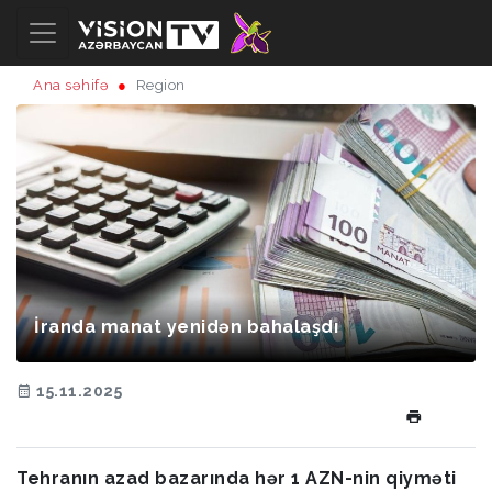
Ana səhifə
Region
İranda manat yenidən bahalaşdı
15.11.2025
Tehranın azad bazarında hər 1 AZN-nin qiyməti