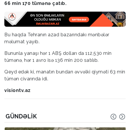
66 min 170 tümənə çatıb.
Bu haqda Tehranın azad bazarındakı mənbələr
məlumat yayıb.
Bununla yanaşı hər 1 ABŞ dolları da 112,530 min
tümənə, hər 1 avro isə 136 min 200 satılıb.
Qeyd edək ki, manatın bundan əvvəlki qiyməti 63 min
tümən civarında idi.
visiontv.az
GÜNDƏLIK