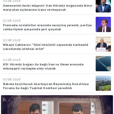
07.08.2026
Xameneinin hərbi müşaviri: İran Hörmüz boğazında ikinci
marşrutun açılmasına icazə verməyəcək
07.08.2026
Fransada sosialistlər arasında narazılıq yaranıb, partiya
rəhbərliyinin qarşısında şərt qoyulub
07.08.2026
Mikayıl Cabbarov: "Süni intellekt sayəsində karbamid
zavodunda istehsal artıb"
07.08.2026
KİV: Hörmüz boğazı ilə bağlı İran və Oman arasında
müvəqqəti razılaşma əldə olunub
07.08.2026
Bakıda keçiriləcək Azərbaycan Beynəlxalq İnvestisiya
Forumu ilə bağlı Təşkilat Komitəsi yaradılıb