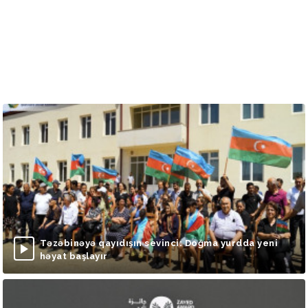
Təzəbinəyə qayıdışın sevinci: Doğma yurdda yeni
həyat başlayır