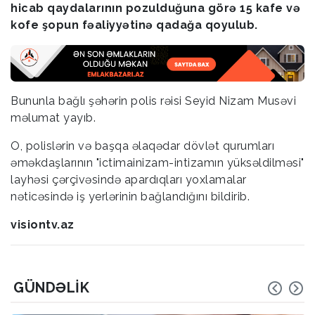
hicab qaydalarının pozulduğuna görə 15 kafe və
kofe şopun fəaliyyətinə qadağa qoyulub.
Bununla bağlı şəhərin polis rəisi Seyid Nizam Musəvi
məlumat yayıb.
O, polislərin və başqa əlaqədar dövlət qurumları
əməkdaşlarının "ictimainizam-intizamın yüksəldilməsi"
layhəsi çərçivəsində apardıqları yoxlamalar
nəticəsində iş yerlərinin bağlandığını bildirib.
visiontv.az
GÜNDƏLIK