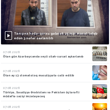
Tanışına hədə-qorxu gələrək 25 min manat tələb
edən 3 nəfər saxlanılıb
07.08.2026
Ötən gün Azərbaycanda xeyli silah-sursat aşkarlanıb
07.08.2026
Ötən ay 13 stomatoloq məsuliyyətə cəlb edilib
07.08.2026
Türkiyə, Səudiyyə Ərəbistanı və Pakistan üçtərəfli
müdafiə sazişi imzalayacaq
07.08.2026