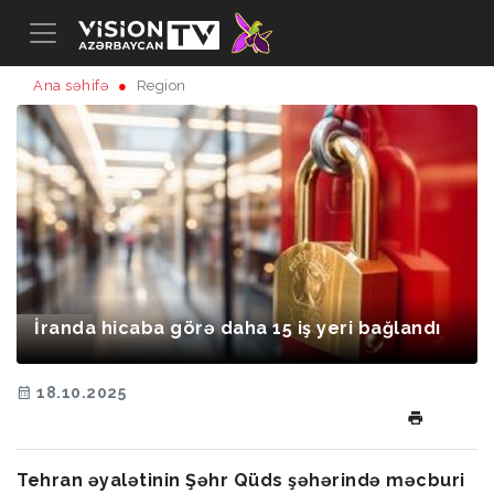
Ana səhifə
Region
İranda hicaba görə daha 15 iş yeri bağlandı
18.10.2025
Tehran əyalətinin Şəhr Qüds şəhərində məcburi