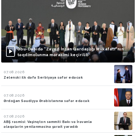
Əbu-Dabidə “Zayed İnsan Qardaşlığı Mükafatı”nın
təqdimolunma mərasimi keçirilib
07.08.2026
Zelenski ilk dəfə Serbiyaya səfər edəcək
07.08.2026
Ərdoğan Səudiyyə Ərəbistanına səfər edəcək
07.08.2026
ABŞ rəsmisi: Vaşinqton sammiti Bakı və İrəvanla
əlaqələrin yenilənməsinə şərait yaradıb