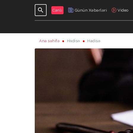
Canlı
Günün Xəbərləri
Video
Ana səhifə
Hadisə
Hadisə
GÜNDƏLIK
VERILIŞLƏR