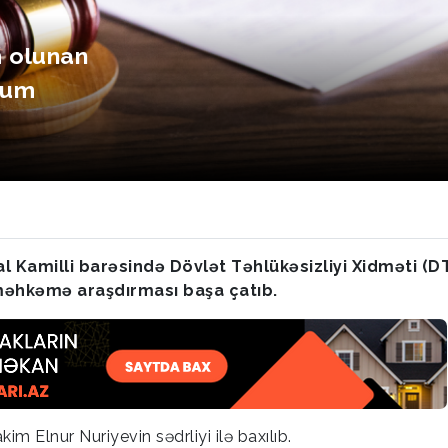
m olunan
rum
 Kamilli barəsində Dövlət Təhlükəsizliyi Xidməti (D
 məhkəmə araşdırması başa çatıb.
 Elnur Nuriyevin sədrliyi ilə baxılıb.