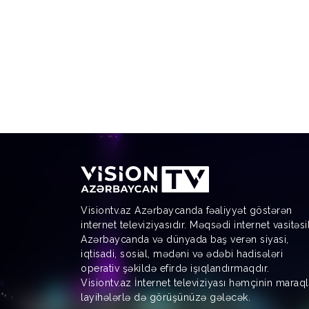
Visiontv.az Azərbaycanda fəaliyyət göstərən
internet televiziyasıdır. Məqsədi internet vasitəsi
Azərbaycanda və dünyada baş verən siyasi,
iqtisadi, sosial, mədəni və ədəbi hadisələri
operativ şəkildə efirdə işıqlandırmaqdır.
Visiontv.az İnternet televiziyası həmçinin maraql
layihələrlə də görüşünüzə gələcək.