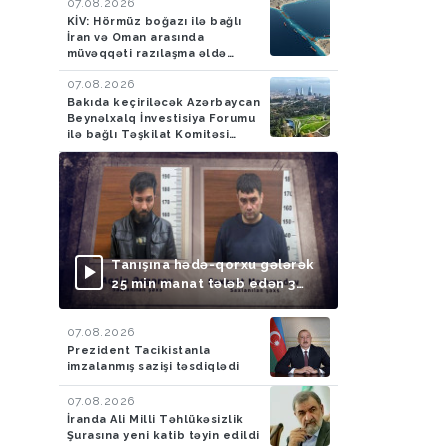
07.08.2026
KİV: Hörmüz boğazı ilə bağlı
İran və Oman arasında
müvəqqəti razılaşma əldə
olunub
07.08.2026
Bakıda keçiriləcək Azərbaycan
Beynəlxalq İnvestisiya Forumu
ilə bağlı Təşkilat Komitəsi
yaradılıb
Tanışına hədə-qorxu gələrək
25 min manat tələb edən 3
nəfər saxlanılıb
07.08.2026
Prezident Tacikistanla
imzalanmış sazişi təsdiqlədi
07.08.2026
İranda Ali Milli Təhlükəsizlik
Şurasına yeni katib təyin edildi