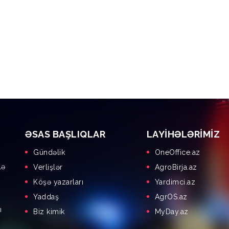
ƏSAS BAŞLIQLAR
LAYIHƏLƏRIMIZ
Gündəlik
OneOffice.az
lə
Verlişlər
AgroBirja.az
Köşə yazarları
Yardimci.az
Yaddaş
AgrOS.az
ı
Biz kimik
MyDay.az