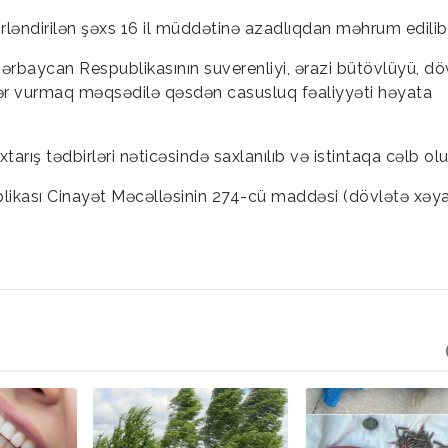
ləndirilən şəxs 16 il müddətinə azadlıqdan məhrum edilib
ərbaycan Respublikasının suverenliyi, ərazi bütövlüyü, dö
ərər vurmaq məqsədilə qəsdən casusluq fəaliyyəti həyata
axtarış tədbirləri nəticəsində saxlanılıb və istintaqa cəlb ol
likası Cinayət Məcəlləsinin 274-cü maddəsi (dövlətə xəy