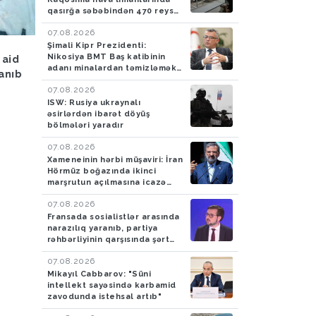
qasırğa səbəbindən 470 reys
ləğv edilib
07.08.2026
Şimali Kipr Prezidenti:
Hava
05.08.2026
Hadisə
05.08.2026
Nikosiya BMT Baş katibinin
 aid
Bakıya yağış yağacaq
Azərbaycan gömrükçü
adanı minalardan təmizləmək
lanıb
İrandan Britaniyaya y
təklifini rədd edib
aparan maşında 4,5 k
07.08.2026
ISW: Rusiya ukraynalı
tiryək aşkarlayıblar-
əsirlərdən ibarət döyüş
FOTO
bölmələri yaradır
07.08.2026
Xameneinin hərbi müşaviri: İran
Hörmüz boğazında ikinci
marşrutun açılmasına icazə
verməyəcək
07.08.2026
Fransada sosialistlər arasında
narazılıq yaranıb, partiya
rəhbərliyinin qarşısında şərt
qoyulub
07.08.2026
Mikayıl Cabbarov: "Süni
intellekt sayəsində karbamid
zavodunda istehsal artıb"