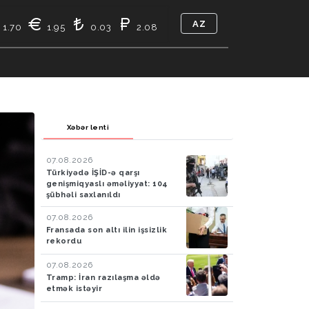
AZ
1.70
1.95
0.03
2.08
TIKASI
BIZ KIMIK
ƏLAQƏ
Xəbər lenti
07.08.2026
Türkiyədə İŞİD-ə qarşı
genişmiqyaslı əməliyyat: 104
şübhəli saxlanıldı
07.08.2026
Fransada son altı ilin işsizlik
rekordu
07.08.2026
Tramp: İran razılaşma əldə
etmək istəyir