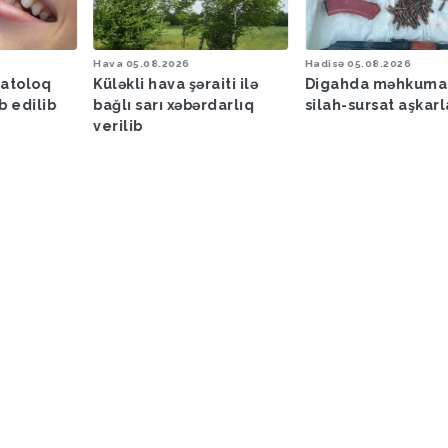
Hava
05.08.2026
Hadisə
05.08.2026
matoloq
Küləkli hava şəraiti ilə
Digahda məhkuma
b edilib
bağlı sarı xəbərdarlıq
silah-sursat aşkar
verilib