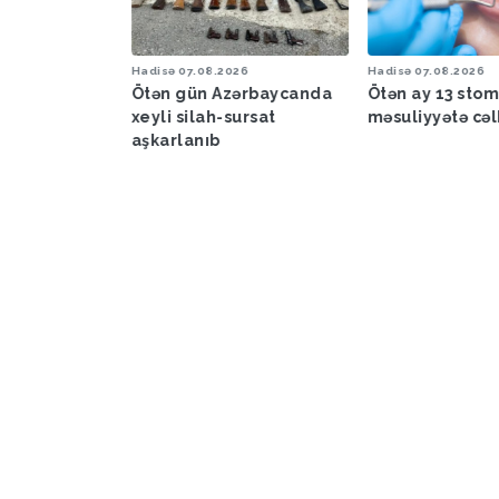
6
Hadisə
07.08.2026
Hadisə
07.08.2026
a proqnozu
Ötən gün Azərbaycanda
Ötən ay 13 sto
xeyli silah-sursat
məsuliyyətə cəl
aşkarlanıb