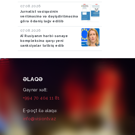
07.08.2026
Jurnalist vəsiqəsinin
verilməsinə və dəyişdirilməsinə
görə ödəniş ləğv edilib
07.08.2026
Aİ Rusiyanın hərbi-sənaye
kompleksinə qarşı yeni
sanksiyalar tətbiq edib
ƏLAQƏ
Qaynar xətt:
+994 70 404 11 81
E-poçt ilə əlaqə:
info@visiontv.az