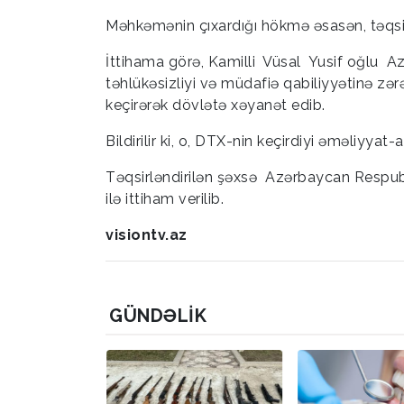
Məhkəmənin çıxardığı hökmə əsasən, təqsir
İttihama görə, Kamilli Vüsal Yusif oğlu Az
təhlükəsizliyi və müdafiə qabiliyyətinə z
keçirərək dövlətə xəyanət edib.
Bildirilir ki, o, DTX-nin keçirdiyi əməliyyat-
Təqsirləndirilən şəxsə Azərbaycan Respub
ilə ittiham verilib.
visiontv.az
GÜNDƏLIK