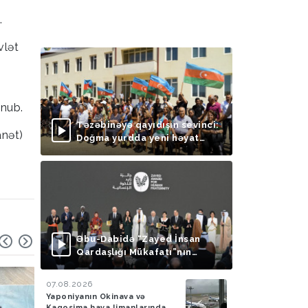
.
vlət
unub.
Təzəbinəyə qayıdışın sevinci:
anət)
Doğma yurdda yeni həyat
başlayır
Əbu-Dabidə “Zayed İnsan
Qardaşlığı Mükafatı”nın
təqdimolunma mərasimi
keçirilib
07.08.2026
Yaponiyanın Okinava və
Kaqosima hava limanlarında