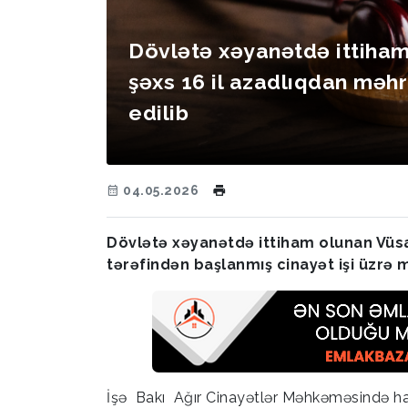
Dövlətə xəyanətdə ittiha
şəxs 16 il azadlıqdan məh
edilib
04.05.2026
Dövlətə xəyanətdə ittiham olunan Vüsal
tərəfindən başlanmış cinayət işi üzrə
İşə Bakı Ağır Cinayətlər Məhkəməsində hakim