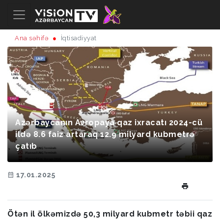
Ana səhifə
İqtisadiyyat
Azərbaycanın Avropaya qaz ixracatı 2024-cü
ildə 8.6 faiz artaraq 12.9 milyard kubmetrə
çatıb
17.01.2025
Ötən il ölkəmizdə 50,3 milyard kubmetr təbii qaz