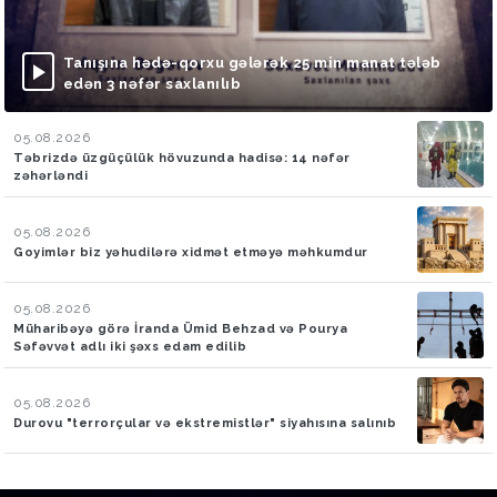
Tanışına hədə-qorxu gələrək 25 min manat tələb
edən 3 nəfər saxlanılıb
05.08.2026
Təbrizdə üzgüçülük hövuzunda hadisə: 14 nəfər
zəhərləndi
05.08.2026
Goyimlər biz yəhudilərə xidmət etməyə məhkumdur
05.08.2026
Müharibəyə görə İranda Ümid Behzad və Pourya
Səfəvvət adlı iki şəxs edam edilib
05.08.2026
Durovu "terrorçular və ekstremistlər" siyahısına salınıb