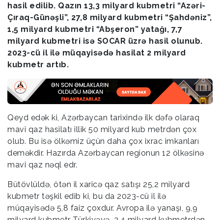
hasil edilib. Qazın 13,3 milyard kubmetri “Azəri-
Çıraq-Günəşli”, 27,8 milyard kubmetri “Şahdəniz”,
1,5 milyard kubmetri “Abşeron” yatağı, 7,7
milyard kubmetri isə SOCAR üzrə hasil olunub.
2023-cü il ilə müqayisədə hasilat 2 milyard
kubmetr artıb.
Qeyd edək ki, Azərbaycan tarixində ilk dəfə olaraq
mavi qaz hasilatı illik 50 milyard kub metrdən çox
olub. Bu isə ölkəmiz üçün daha çox ixrac imkanları
deməkdir. Hazırda Azərbaycan regionun 12 ölkəsinə
mavi qaz nəql edr.
Bütövlüldə, ötən il xaricə qaz satışı 25,2 milyard
kubmetr təşkil edib ki, bu da 2023-cü il ilə
müqayisədə 5,8 faiz çoxdur. Avropa ilə yanaşı, 9,9
milyard kubmetr Türkiyəyə, 2,4 milyard kubmetrdən