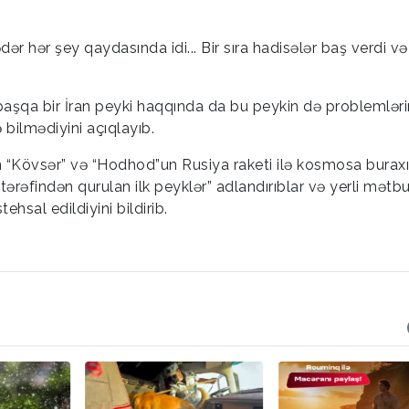
ər hər şey qaydasında idi... Bir sıra hadisələr baş verdi və
 başqa bir İran peyki haqqında da bu peykin də problemləri
 bilmədiyini açıqlayıb.
kin “Kövsər” və “Hodhod”un Rusiya raketi ilə kosmosa buraxı
 tərəfindən qurulan ilk peyklər” adlandırıblar və yerli mətb
ehsal edildiyini bildirib.