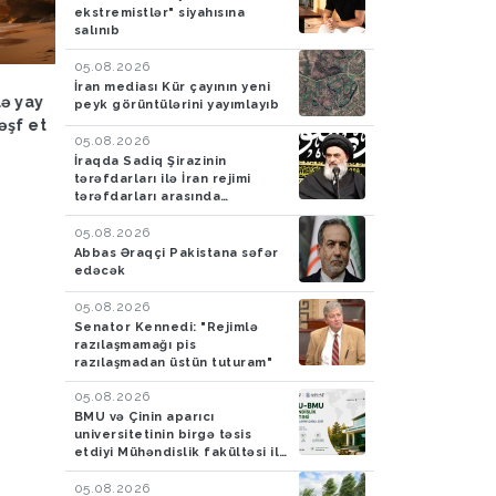
ekstremistlər" siyahısına
salınıb
05.08.2026
Hadisə
03.08.2026
Hadisə
03.08.2026
İran mediası Kür çayının yeni
lə yay
FHN: Bu il qeyri-çimərlik
Azad edilmiş ərazilər
peyk görüntülərini yayımlayıb
əşf et
ərazilərdə suda batan 40
ötən ay 788 mina, 210
05.08.2026
nəfərin meyiti tapılıb, 55
PHS aşkarlanıb
İraqda Sadiq Şirazinin
nəfər xilas edilib
tərəfdarları ilə İran rejimi
tərəfdarları arasında
toqquşma yaşanıb
05.08.2026
Abbas Əraqçi Pakistana səfər
edəcək
05.08.2026
Senator Kennedi: "Rejimlə
razılaşmamağı pis
razılaşmadan üstün tuturam"
05.08.2026
BMU və Çinin aparıcı
universitetinin birgə təsis
etdiyi Mühəndislik fakültəsi ilk
tələbələrini qəbul edir
05.08.2026