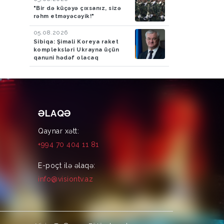
"Bir də küçəyə çıxsanız, sizə
rəhm etməyəcəyik!"
05.08.2026
Sibiqa: Şimali Koreya raket
kompleksləri Ukrayna üçün
qanuni hədəf olacaq
ƏLAQƏ
Qaynar xətt:
+994 70 404 11 81
E-poçt ilə əlaqə:
info@visiontv.az