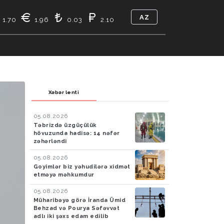
AZ
1.70
1.96
0.03
2.10
TIKASI
BIZ KIMIK
ƏLAQƏ
Xəbər lenti
05.08.2026
Təbrizdə üzgüçülük
hövuzunda hadisə: 14 nəfər
zəhərləndi
05.08.2026
Goyimlər biz yəhudilərə xidmət
etməyə məhkumdur
05.08.2026
Müharibəyə görə İranda Ümid
Behzad və Pourya Səfəvvət
adlı iki şəxs edam edilib