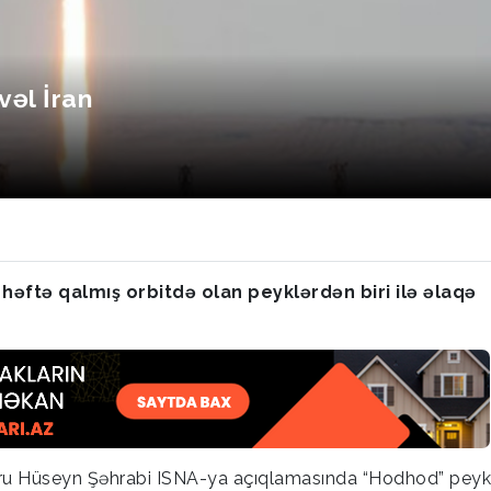
əl İran
həftə qalmış orbitdə olan peyklərdən biri ilə əlaqə
oru Hüseyn Şəhrabi ISNA-ya açıqlamasında “Hodhod” peyki