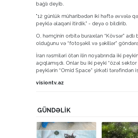
bağlı deyib.
"12 günlük müharibədən iki həftə əvvələ qəd
peyklə əlaqəni itirdik." - deyə o bildirib.
O, həmçinin orbitə buraxılan “Kövsər” adlı
olduğunu və “fotoşəkil və şəkillər” göndərə
İran rəsmiləri ötən ilin noyabrında iki pey
açıqlamışdı. Onlar bu iki peyki “özəl sektor
peyklərin “Omid Space” şirkəti tərəfindən ist
visiontv.az
GÜNDƏLIK