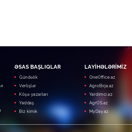
ƏSAS BAŞLIQLAR
LAYIHƏLƏRIMIZ
Gündəlik
OneOffice.az
lə
Verlişlər
AgroBirja.az
Köşə yazarları
Yardimci.az
Yaddaş
AgrOS.az
ı
Biz kimik
MyDay.az