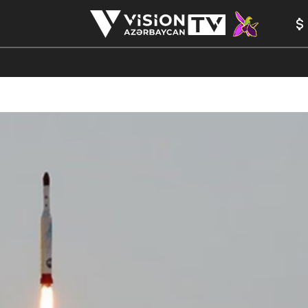
ANALİTİKA
YAZARLAR
FORMULA 1
YADDAŞ
PEŞƏ E