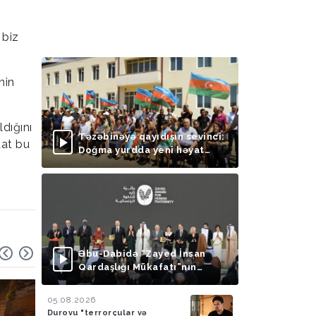
 biz
nin
ldığını
Təzəbinəyə qayıdışın sevinci:
uat bu
Doğma yurdda yeni həyat
başlayır
Əbu-Dabidə “Zayed İnsan
Qardaşlığı Mükafatı”nın
təqdimolunma mərasimi
keçirilib
05.08.2026
Durovu "terrorçular və