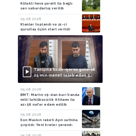
Küləkli hava şəraiti ilə bağlı
sarı xəbərdarlıq verilib
05.08.2026
Klanlar toplandı və 21-ci
qurultay üçün start verildi
Tanışına hədə-qorxu gələrək
25 min manat tələb edən 3
nəfər saxlanılıb
05.08.2026
BMT: Martın 19-dan bəri İranda
milli təhlükəsizlik ittihamı ilə
azı 56 nəfər edam edilib
05.08.2026
İlon Maskın raketi Ayın səthinə
çırpıldı: Yeni krater yarandı
05.08.2026