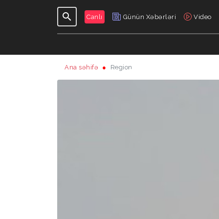
Canlı
Günün Xəbərləri
Video
Ana səhifə
Region
GÜNDƏLIK
VERILIŞLƏR