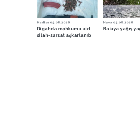
6
Hadisə
05.08.2026
Hava
05.08.2026
şəraiti ilə
Digahda məhkuma aid
Bakıya yağış y
əbərdarlıq
silah-sursat aşkarlanıb