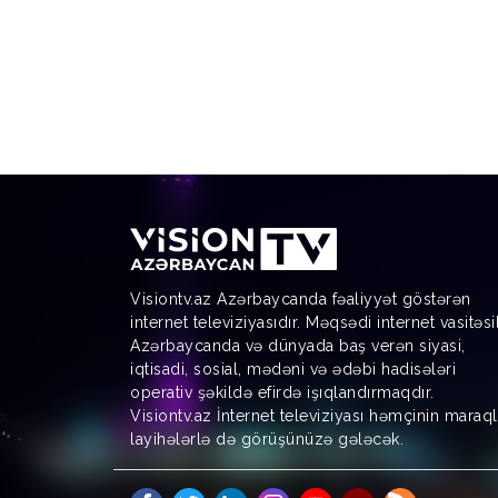
Visiontv.az Azərbaycanda fəaliyyət göstərən
internet televiziyasıdır. Məqsədi internet vasitəsi
Azərbaycanda və dünyada baş verən siyasi,
iqtisadi, sosial, mədəni və ədəbi hadisələri
operativ şəkildə efirdə işıqlandırmaqdır.
Visiontv.az İnternet televiziyası həmçinin maraql
layihələrlə də görüşünüzə gələcək.