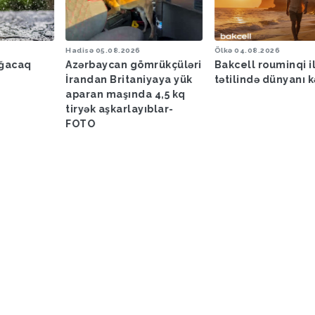
Hadisə
05.08.2026
Ölkə
04.08.2026
ağacaq
Azərbaycan gömrükçüləri
Bakcell rouminqi i
İrandan Britaniyaya yük
tətilində dünyanı k
aparan maşında 4,5 kq
tiryək aşkarlayıblar-
FOTO