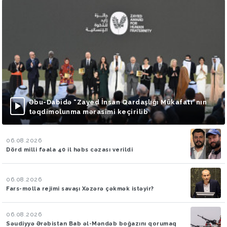
Əbu-Dabidə “Zayed İnsan Qardaşlığı Mükafatı”nın
təqdimolunma mərasimi keçirilib
06.08.2026
Dörd milli fəala 40 il həbs cəzası verildi
06.08.2026
Fars-molla rejimi savaşı Xəzərə çəkmək istəyir?
06.08.2026
Səudiyyə Ərəbistan Bab əl-Məndəb boğazını qorumaq