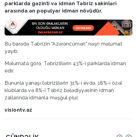
parklarda gəzinti və idman Təbriz sakinləri
arasında ən populyar idman növüdür.
Bu barədə Təbrizin "Azərəncümən" nəşri məlumat
yayıb.
Məlumata görə, Təbrizlilərin 43%-i parklarda idman
edir.
Bununla yanaşı təbrizlilərin 31%-i evdə, 18%-i özəl
klublarda və 8%-i Təbriz bələdiyyəsinin idman
zallarında idmanla məşğul plur.
visiontv.az