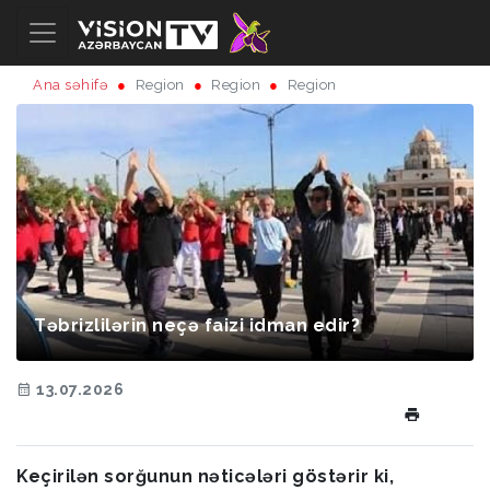
Ana səhifə
Region
Region
Region
Təbrizlilərin neçə faizi idman edir?
13.07.2026
Keçirilən sorğunun nəticələri göstərir ki,