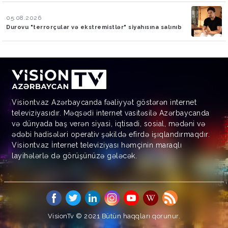
05.08.2026
Durovu "terrorçular və ekstremistlər" siyahısına salınıb
Visiontv.az Azərbaycanda fəaliyyət göstərən internet
televiziyasıdır. Məqsədi internet vasitəsilə Azərbaycanda
və dünyada baş verən siyasi, iqtisadi, sosial, mədəni və
ədəbi hadisələri operativ şəkildə efirdə işıqlandırmaqdır.
Visiontv.az İnternet televiziyası həmçinin maraqlı
layihələrlə də görüşünüzə gələcək.
VisionTv © 2021
Bütün haqqları qorunur.