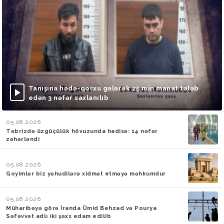
Tanışına hədə-qorxu gələrək 25 min manat tələb
edən 3 nəfər saxlanılıb
05.08.2026
Təbrizdə üzgüçülük hövuzunda hadisə: 14 nəfər
zəhərləndi
05.08.2026
Goyimlər biz yəhudilərə xidmət etməyə məhkumdur
05.08.2026
Müharibəyə görə İranda Ümid Behzad və Pourya
Səfəvvət adlı iki şəxs edam edilib