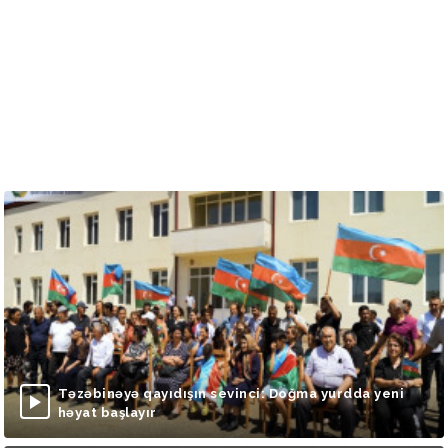
Təzəbinəyə qayıdışın sevinci: Doğma yurdda yeni
həyat başlayır