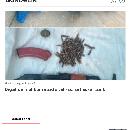
GÜNDƏLIK
Hadisə
05.08.2026
Digahda məhkuma aid silah-sursat aşkarlanıb
Xəbər lenti